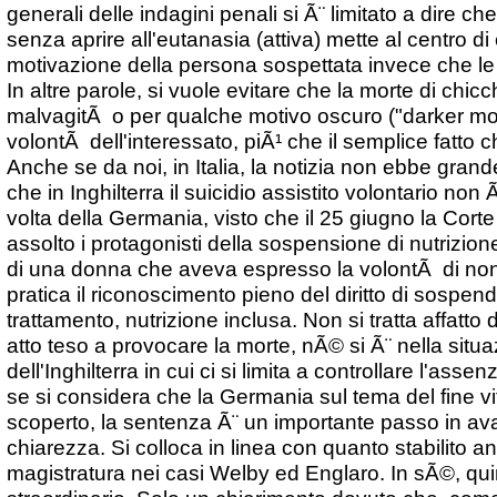
generali delle indagini penali si Ã¨ limitato a dire c
senza aprire all'eutanasia (attiva) mette al centro di 
motivazione della persona sospettata invece che le
In altre parole, si vuole evitare che la morte di chic
malvagitÃ o per qualche motivo oscuro ("darker mot
volontÃ dell'interessato, piÃ¹ che il semplice fatto c
Anche se da noi, in Italia, la notizia non ebbe grande
che in Inghilterra il suicidio assistito volontario non 
volta della Germania, visto che il 25 giugno la Corte 
assolto i protagonisti della sospensione di nutrizione 
di una donna che aveva espresso la volontÃ di non 
pratica il riconoscimento pieno del diritto di sospen
trattamento, nutrizione inclusa. Non si tratta affatto 
atto teso a provocare la morte, nÃ© si Ã¨ nella situa
dell'Inghilterra in cui ci si limita a controllare l'asse
se si considera che la Germania sul tema del fine v
scoperto, la sentenza Ã¨ un importante passo in av
chiarezza. Si colloca in linea con quanto stabilito a
magistratura nei casi Welby ed Englaro. In sÃ©, quin