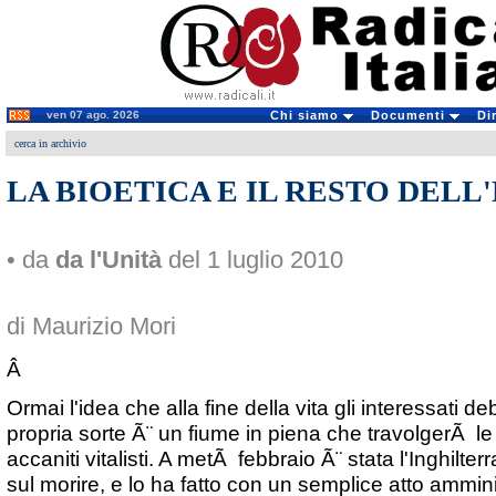
ven 07 ago. 2026
Chi siamo
Documenti
Di
cerca in archivio
LA BIOETICA E IL RESTO DELL
• da
da l'Unità
del 1 luglio 2010
di Maurizio Mori
Â
Ormai l'idea che alla fine della vita gli interessati d
propria sorte Ã¨ un fiume in piena che travolgerÃ le
accaniti vitalisti. A metÃ febbraio Ã¨ stata l'Inghilte
sul morire, e lo ha fatto con un semplice atto amminist