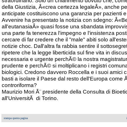
straordinario. Solo un chiarimento dovuto che, come
della Giustizia, Â«crea certezza legaleÂ», anche p
anticipate costituiscono una garanzia per pazienti 
Avvenire ha presentato la notizia con sdegno: Â«Be
all'eutanasiaÂ» quasi fosse una sbandata improvvi
una parte fa tenerezza l'impegno e l'insistenza posti 
cercare di far credere che il "male" abiti solo all'est
notizie choc. Dall'altra fa rabbia sentire il sottosegr
ripetere che la legge liberticida sul fine vita in dis
necessaria e urgente perchÃ© la nostra magistratur
prudente e perchÃ© si moltiplicano i registri comuna
biologici. Credono davvero Roccella e i suoi amici c
basti a isolare il Paese dal resto dell'Europa come Ã
controriforma?
Maurizio Mori Ã¨ presidente della Consulta di Bioet
all'UniversitÃ di Torino.
stampa questa pagina