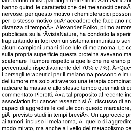
laboratorio di fisiopatologia dell'Istituto San Galli
hanno quindi le caratteristiche dei melanociti bensÃ¬
nervose, per questo motivo i chemioterapici possono 
per lo stesso motivo puÃ² accadere che facciano ric
distanza di tempoÂ». Alexander Boiko, primo autore 
pubblicata sulla rÃ­vistaNature, ha condotto la spe
trapiantando in topi con un sistema immunitario 
alcuni campioni umani di cellule di melanoma. Le c
sulla propria superficie questa proteina avevano mag
scatenare il tumore rispetto a quelle che ne erano p
percentuale rispettivamente del 70% e 7%). Â«Ques
i bersagli terapeutici per il melanoma possono elim
del tumore ma solo attraverso una terapia combinat
radicare la massa e allo stesso tempo quei nidi di c
commentato Pierotti, Â«a tal proposito al recente i
association for cancer research si Ã¨ discusso di an
capaci di aggredire le cellule con questo marcatore, 
giÃ previsto studi in tempi breviÂ». Un approccio pr
ai tumori, incluso il melanoma, Ã¨ quello di aggredire
modo mirato, ma anche a livello del metabolismo ce