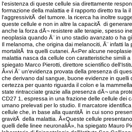
l'esistenza di queste cellule sia direttamente respon
formazione della malattia e il rapporto diretto tra la 
l'aggressivitÃ del tumore. la ricerca ha inoltre sugge
queste cellule e non in altre la capacitÃ di generar
anche la forza dÃ¬ resistere alle terapie, spesso inef
neoplasia quando Ã¨ in uno stadio avanzato o ha g
Il melanoma, che origina dai melanociti, Ã¨ infatti la
mortalitÃ tra quelli cutanei. Â«Per alcune neoplasie 
malattia nasca da cellule con caratteristiche simili 
spiegato Marco Pierotti, direttore scientifico dell'Isti
Â«vi Ã¨ un'evidenza provata della presenza di quest
che derivano dal sangue, buone evidenze in quelli 
certezza per quanto riguarda il colon e la mammella
state rintracciate grazie alla presenza dÃ¬ una pro
CD27 1, espressa in una frazione delle cellule dei
umano prelevati per lo studio. Il marcatore identifi
cellule che, in base alla quantitÃ in cui sono presen
gravitÃ della malattia. Â«Queste cellule presentano
quelli delle linee neuronaliÂ», ha spiegato Mauro Pic