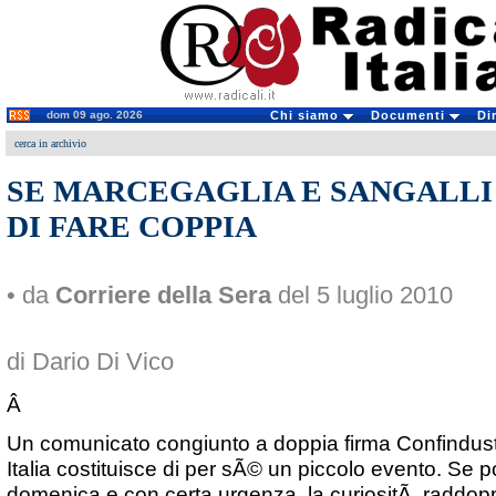
dom 09 ago. 2026
Chi siamo
Documenti
Di
cerca in archivio
SE MARCEGAGLIA E SANGALL
DI FARE COPPIA
• da
Corriere della Sera
del 5 luglio 2010
di Dario Di Vico
Â
Un comunicato congiunto a doppia firma Confindust
Italia costituisce di per sÃ© un piccolo evento. Se 
domenica e con certa urgenza, la curiositÃ raddopp