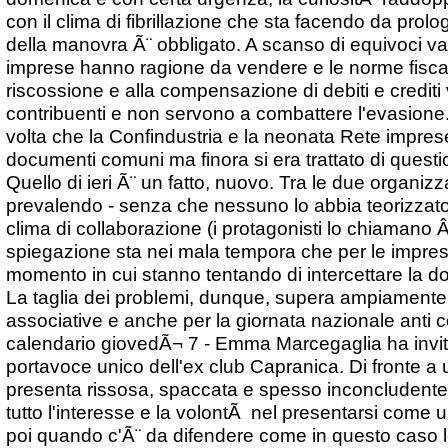
con il clima di fibrillazione che sta facendo da prol
della manovra Ã¨ obbligato. A scanso di equivoci va
imprese hanno ragione da vendere e le norme fiscali
riscossione e alla compensazione di debiti e crediti vi
contribuenti e non servono a combattere l'evasione
volta che la Confindustria e la neonata Rete imprese
documenti comuni ma finora si era trattato di questio
Quello di ieri Ã¨ un fatto, nuovo. Tra le due organiz
prevalendo - senza che nessuno lo abbia teorizzat
clima di collaborazione (i protagonisti lo chiamano 
spiegazione sta nei mala tempora che per le impres
momento in cui stanno tentando di intercettare la 
La taglia dei problemi, dunque, supera ampiamente 
associative e anche per la giornata nazionale anti co
calendario giovedÃ¬ 7 - Emma Marcegaglia ha invita
portavoce unico dell'ex club Capranica. Di fronte a u
presenta rissosa, spaccata e spesso inconcludente
tutto l'interesse e la volontÃ nel presentarsi come u
poi quando c'Ã¨ da difendere come in questo caso le