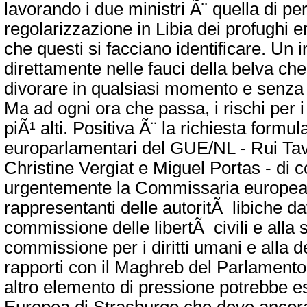
lavorando i due ministri Ã¨ quella di pe
regolarizzazione in Libia dei profughi e
che questi si facciano identificare. Un i
direttamente nelle fauci della belva che
divorare in qualsiasi momento e senza 
Ma ad ogni ora che passa, i rischi per i
piÃ¹ alti. Positiva Ã¨ la richiesta formul
europarlamentari del GUE/NL - Rui Ta
Christine Vergiat e Miguel Portas - di 
urgentemente la Commissaria europea
rappresentanti delle autoritÃ libiche da
commissione delle libertÃ civili e alla s
commissione per i diritti umani e alla d
rapporti con il Maghreb del Parlament
altro elemento di pressione potrebbe es
Europea di Strasburgo che deve ancora