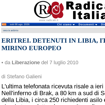
sab 08 ago. 2026
Chi siamo
Documenti
Di
cerca in archivio
ERITREI. DETENUTI IN LIBIA, I
MIRINO EUROPEO
• da
Liberazione
del 7 luglio 2010
di Stefano Galieni
L'ultima telefonata ricevuta risale a ier
Nell'inferno di Brak, a 80 km a sud di 
della Libia, i circa 250 richiedenti asilo 