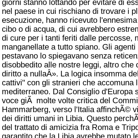
giorni stanno lottando per evitare di ess
nel paese in cui rischiano di trovare i pl
esecuzione, hanno ricevuto l'ennesima
cibo o di acqua, di cui avrebbero estr
di cure per i tanti feriti dalle percosse,
manganellate a tutto spiano. Gli agenti d
pestavano lo spiegavano senza retice
disobbedito alle nostre leggi, altro che
diritto a nullaÂ». La logica insomma del
cattivi" con gli stranieri che accomuna
mediterraneo. Dal Consiglio d'Europa si
voce giÃ molte volte critica del Commi
Hammarberg, verso l'Italia affinchÃ© vig
dei diritti umani in Libia. Questo perch
del trattato di amicizia fra Roma e Tripo
garantito che la Libia avrebbe mutato l