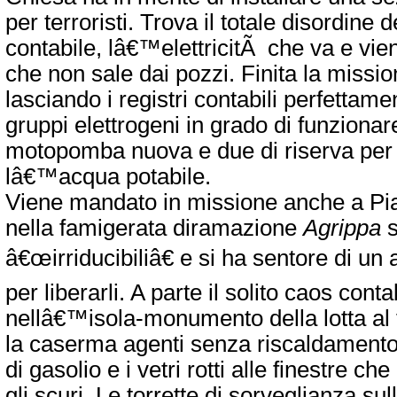
per terroristi. Trova il totale disordine 
contabile, lâ€™elettricitÃ che va e v
che non sale dai pozzi. Finita la missio
lasciando i registri contabili perfettam
gruppi elettrogeni in grado di funzionar
motopomba nuova e due di riserva per 
lâ€™acqua potabile.
Viene mandato in missione anche a Pi
nella famigerata diramazione
Agrippa
s
â€œirriducibiliâ€ e si ha sentore di un
per liberarli. A parte il solito caos conta
nellâ€™isola-monumento della lotta al 
la caserma agenti senza riscaldamento
di gasolio e i vetri rotti alle finestre 
gli scuri. Le torrette di sorveglianza su