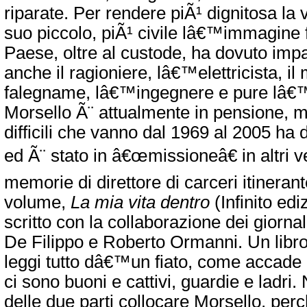
riparate. Per rendere piÃ¹ dignitosa la v
suo piccolo, piÃ¹ civile lâ€™immagine f
Paese, oltre al custode, ha dovuto impa
anche il ragioniere, lâ€™elettricista, il 
falegname, lâ€™ingegnere e pure lâ€™
Morsello Ã¨ attualmente in pensione, m
difficili che vanno dal 1969 al 2005 ha dir
ed Ã¨ stato in â€œmissioneâ€ in altri 
memorie di direttore di carceri itinerant
volume,
La mia vita dentro
(Infinito edi
scritto con la collaborazione dei giorna
De Filippo e Roberto Ormanni. Un libro
leggi tutto dâ€™un fiato, come accade n
ci sono buoni e cattivi, guardie e ladri.
delle due parti collocare Morsello, pe