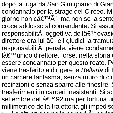
dopo la fuga da San Gimignano di Gian
condannato per la strage del Circeo. M
giorno non câ€™Ã¨, ma non se la sente 
croce addosso al comandante. Si assu
responsabilitÃ oggettiva dellâ€™evasio
direttore era lui â€“ e i giudici la tramu
responsabilitÃ penale: viene condanna
lâ€™unico direttore, forse, nella storia
essere condannato per questo reato. P
viene trasferito a dirigere la
Bellaria
di 
un carcere fantasma, senza muro di ci
recinzioni e senza sbarre alle finestre.
trasferimenti in carceri inesistenti. Si 
settembre del â€™92 ma per fortuna 
millimetrico della traiettoria gli impedis