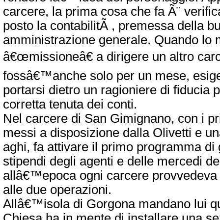
carcere, la prima cosa che fa Ã¨ verifi
posto la contabilitÃ , premessa della b
amministrazione generale. Quando lo
â€œmissioneâ€ a dirigere un altro car
fossâ€™anche solo per un mese, esige 
portarsi dietro un ragioniere di fiducia pe
corretta tenuta dei conti.
Nel carcere di San Gimignano, con i p
messi a disposizione dalla Olivetti e 
aghi, fa attivare il primo programma di 
stipendi degli agenti e delle mercedi d
allâ€™epoca ogni carcere provvedev
alle due operazioni.
Allâ€™isola di Gorgona mandano lui q
Chiesa ha in mente di installare una s