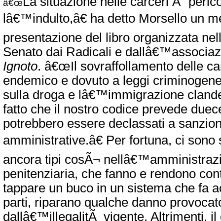
La situazione nelle carceri Ã¨ peric
â€œ
lâ€™indulto,â€ ha detto Morsello un me
presentazione del libro organizzata nel
Senato dai Radicali e dallâ€™associa
Ignoto
. â€œIl sovraffollamento delle ca
endemico e dovuto a leggi criminogen
sulla droga e lâ€™immigrazione clandes
fatto che il nostro codice prevede duec
potrebbero essere declassati a sanzion
amministrative.â€ Per fortuna, ci sono 
ancora tipi cosÃ¬ nellâ€™amministraz
penitenziaria, che fanno e rendono cont
tappare un buco in un sistema che fa ac
parti, riparano qualche danno provocat
dallâ€™illegalitÃ vigente. Altrimenti, i