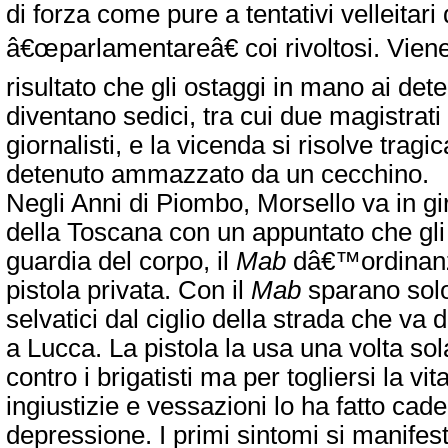
di forza come pure a tentativi velleitari 
â€œparlamentareâ€ coi rivoltosi. Viene
risultato che gli ostaggi in mano ai dete
diventano sedici, tra cui due magistrati
giornalisti, e la vicenda si risolve tra
detenuto ammazzato da un cecchino.
Negli Anni di Piombo, Morsello va in gir
della Toscana con un appuntato che gli 
guardia del corpo, il
Mab
dâ€™ordinanz
pistola privata. Con il
Mab
sparano solo 
selvatici dal ciglio della strada che v
a Lucca. La pistola la usa una volta sol
contro i brigatisti ma per togliersi la vit
ingiustizie e vessazioni lo ha fatto cade
depressione. I primi sintomi si manifes