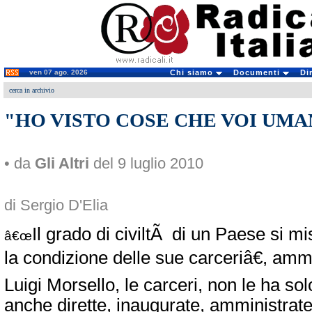
ven 07 ago. 2026
Chi siamo
Documenti
Di
cerca in archivio
"HO VISTO COSE CHE VOI UMANI
• da
Gli Altri
del 9 luglio 2010
di Sergio D'Elia
Il grado di civiltÃ di un Paese si 
â€œ
la condizione delle sue carceriâ€, amm
Luigi Morsello, le carceri, non le ha so
anche dirette, inaugurate, amministrate