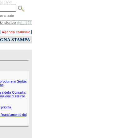
dal 1999]
 avanzata
Agenda radicale
EGNA STAMPA
 produrre in Serbia,
ati
nza della Consulta.
unzione di ridurre
priorità
il finanziamento dei