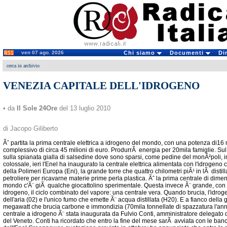
ven 07 ago. 2026
Chi siamo
Documenti
Di
cerca in archivio
VENEZIA CAPITALE DELL'IDROGENO
• da
Il Sole 24Ore
del 13 luglio 2010
di Jacopo Giliberto
Ãˆ partita la prima centrale elettrica a idrogeno del mondo, con una potenza di16
complessivo di circa 45 milioni di euro. ProdurrÃ energia per 20mila famiglie. Su
sulla spianata gialla di salsedine dove sono sparsi, come pedine del monÃ²poli, imp
colossale, ieri l'Enel ha inaugurato la centrale elettrica alimentata con l'idrogeno 
della Polimeri Europa (Eni), la grande torre che quattro chilometri piÃ¹ in lÃ distill
petroliere per ricavarne materie prime perla plastica. Ãˆ la prima centrale di dimen
mondo c'Ã¨ giÃ qualche giocattolino sperimentale. Questa invece Ã¨ grande, con la 
idrogeno, il ciclo combinato del vapore: una centrale vera. Quando brucia, l'idro
dell'aria (02) e l'unico fumo che emette Ã¨ acqua distillata (H20). E a fianco della
megawatt che brucia carbone e immondizia (70mila tonnellate di spazzatura l'anno t
centrale a idrogeno Ã¨ stata inaugurata da Fulvio Conti, amministratore delegato d
del Veneto. Conti ha ricordato che entro la fine del mese sarÃ avviata con le ban