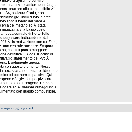
primavera dell'anno venturo-
o - partirÃ il cantiere per rifare la
ferma: bruciare olio combustibile Ã¨
litoÂ», assicura Conti), non
Abbiamo giÃ individuato le aree
olo sotto il fondo del mare Ã¨
ricerca del metano ed Ã¨ stata
 immagazzinarvi a basso costo
la nuova centrale di Porto Tolle
eto per essere indipendente dal
 2016 Ã¨ la motivazione con cui Zaia,
rÃ una centrale nucleare. Svapora
ina, che fu il polo a maggiore
ne definitiva. L'Alcoa, il vicino di
itiva; lo stabilimento del Pvc Ã¨
ogeno. E solamente questa
ntata con questo elemento. Nessun
ia necessaria per estrarre l'idrogeno
rgetico ed economico passivo. Qui
rogeno c'Ã¨ giÃ . Un po' piÃ¹ caro
o mondiale dell'idrogeno. Un polo
² navigare ed Ã¨ sempre ormeggiato a
 alimentato con questo combustibile.
invia questa pagina per mail