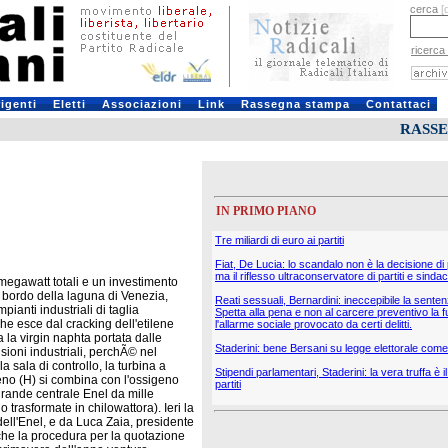
cerca
[
ricerca
rigenti
Eletti
Associazioni
Link
Rassegna stampa
Contattaci
RASS
IN PRIMO PIANO
Tre miliardi di euro ai partiti
Fiat, De Lucia: lo scandalo non è la decisione di
ma il riflesso ultraconservatore di partiti e sindac
 megawatt totali e un investimento
l bordo della laguna di Venezia,
Reati sessuali, Bernardini: ineccepibile la sente
ianti industriali di taglia
Spetta alla pena e non al carcere preventivo la f
che esce dal cracking dell'etilene
l'allarme sociale provocato da certi delitti.
a la virgin naphta portata dalle
Staderini: bene Bersani su legge elettorale come 
sioni industriali, perchÃ© nel
sala di controllo, la turbina a
Stipendi parlamentari, Staderini: la vera truffa è 
geno (H) si combina con l'ossigeno
partiti
 grande centrale Enel da mille
rasformate in chilowattora). Ieri la
ell'Enel, e da Luca Zaia, presidente
che la procedura per la quotazione