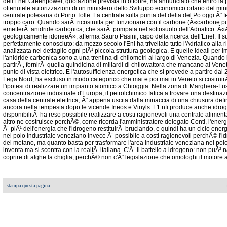
dell'Enel Greenpower, quotazione prevista in ottobre; ha annunciato che entro la 
ottenutele autorizzazioni di un ministero dello Sviluppo economico orfano del ministr
centrale polesana di Porto Tolle. La centrale sulla punta del delta del Po oggi Ã¨ 
troppo caro. Quando sarÃ ricostruita per funzionare con il carbone (Â«carbone pu
emetterÃ anidride carbonica, che sarÃ pompata nel sottosuolo dell'Adriatico. Â«
geologicamente idoneeÂ», afferma Sauro Pasini, capo della ricerca dell'Enel. Il su
perfettamente conosciuto: da mezzo secolo l'Eni ha trivellato tutto l'Adriatico alla 
analizzata nel dettaglio ogni piÃ¹ piccola struttura geologica. E quelle ideali per
l'anidride carbonica sono a una trentina di chilometri al largo di Venezia. Quando 
partirÃ , fornirÃ quella quindicina di miliardi di chilowattora che mancano al Ven
punto di vista elettrico. E l'autosufficienza energetica che si prevede a partire dal
Lega Nord, ha escluso in modo categorico che mai e poi mai in Veneto si costrui
l'ipotesi di realizzare un impianto atomico a Chioggia. Nella zona di Marghera-Fus
concentrazione industriale d'Europa, il petrolchimico fatica a trovare una destinazio
casa della centrale elettrica, Ã¨ appena uscita dalla minaccia di una chiusura defin
ancora nella tempesta dopo le vicende Ineos e Vinyls. L'Enfi produce anche idr
disponibilitÃ ha reso possibile realizzare a costi ragionevoli una centrale alime
altro ne costruisce perchÃ©, come ricorda l'amministratore delegato Conti, l'energ
Ã¨ piÃ¹ dell'energia che l'idrogeno restituirÃ bruciando, e quindi ha un ciclo ene
nel polo industriale veneziano invece Ã¨ possibile a costi ragionevoli perchÃ© l'id
del metano, ma quanto basta per trasformare l'area industriale veneziana nel pol
inventa ma si scontra con la realtÃ italiana. C'Ã¨ il battello a idrogeno: non puÃ
coprire di alghe la chiglia, perchÃ© non c'Ã¨ legislazione che omologhi il motore
stampa questa pagina