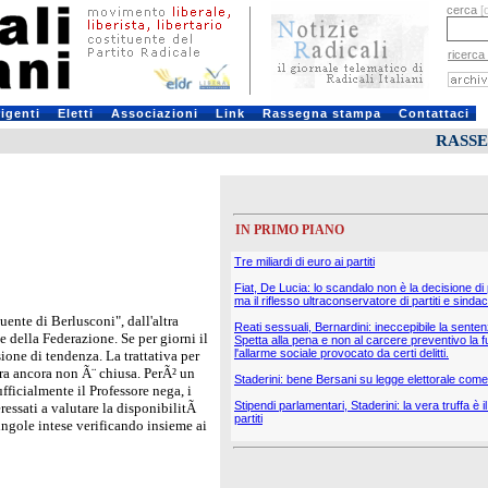
cerca
[
ricerca
rigenti
Eletti
Associazioni
Link
Rassegna stampa
Contattaci
RASS
IN PRIMO PIANO
Tre miliardi di euro ai partiti
Fiat, De Lucia: lo scandalo non è la decisione di
ma il riflesso ultraconservatore di partiti e sindac
ente di Berlusconi", dall'altra
Reati sessuali, Bernardini: ineccepibile la sente
ce della Federazione. Se per giorni il
Spetta alla pena e non al carcere preventivo la f
l'allarme sociale provocato da certi delitti.
sione di tendenza. La trattativa per
stra ancora non Ã¨ chiusa. PerÃ² un
Staderini: bene Bersani su legge elettorale come 
fficialmente il Professore nega, i
Stipendi parlamentari, Staderini: la vera truffa è 
essati a valutare la disponibilitÃ
partiti
ingole intese verificando insieme ai