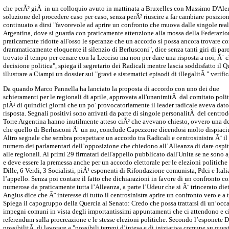
che perÃ² giÃ in un colloquio avuto in mattinata a Bruxelles con Massimo D'Alem
soluzione del procedere caso per caso, senza perÃ² riuscire a far cambiare posizion
continuato a dirsi "favorevole ad aprire un confronto che muova dalle singole realt
Argentina, dove si guarda con praticamente attenzione alla mossa della Federazio
praticamente ridotte all'osso le speranze che un accordo si possa ancora trovare con
drammaticamente eloquente il silenzio di Berlusconi", dice senza tanti giri di pa
trovato il tempo per cenare con la Lecciso ma non per dare una risposta a noi, Ã¨ c
decisione politica", spiega il segretario dei Radicali mentre lascia soddisfatto il 
illustrare a Ciampi un dossier sui "gravi e sistematici episodi di illegalitÃ " verific
Da quando Marco Pannella ha lanciato la proposta di accordo con uno dei due
schieramenti per le regionali di aprile, approvata all'unanimitÃ dal comitato polit
piÃ¹ di quindici giorni che un po’ provocatoriamente il leader radicale aveva dat
risposta. Segnali positivi sono arrivati da parte di singole personalitÃ del centr
Torre Argentina hanno inutilmente atteso ciÃ² che avevano chiesto, ovvero una de
che quello di Berlusconi Ã¨ un no, conclude Capezzone dicendosi molto dispiaciu
Altro segnale che sembra prospettare un accordo tra Radicali e centrosinistra Ã¨ il
numero dei parlamentari dell’opposizione che chiedono all’Alleanza di dare ospita
alle regionali. Ai primi 29 firmatari dell'appello pubblicato dall'Unita se ne sono 
e deve essere la premessa anche per un accordo elettorale per le elezioni politiche
Dille, 6 Verdi, 3 Socialisti, piÃ¹ esponenti di Rifondazione comunista, Pdci e Itali
l’appello. Senza poi contare il fatto che dichiarazioni in favore di un confronto c
numerose da praticamente tutta l’Alleanza, a parte l’Udeur che si Ã¨ trincerato di
Angius dice che Ã¨ interesse di tutto il centrosinistra aprire un confronto vero e a
Spiega il capogruppo della Quercia al Senato: Credo che possa trattarsi di un’occas
impegni comuni in vista degli importantissimi appuntamenti che ci attendono e cio
referendum sulla procreazione e le stesse elezioni politiche. Secondo l’esponete 
possibilitÃ di lavorare a "possibili terreni d’intesa e di iniziativa comune su questi