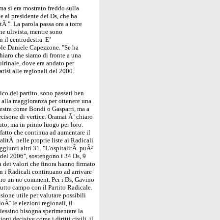
a si era mostrato freddo sulla
e al presidente dei Ds, che ha
Ã ". La parola passa ora a torre
ne ulivista, mentre sono
 il centrodestra. E’
role Daniele Capezzone. "Se ha
hiaro che siamo di fronte a una
Quirinale, dove era andato per
atisi alle regionali del 2000.
ico del partito, sono passati ben
o alla maggioranza per ottenere una
odestra come Bondi o Gasparri, ma a
cisone di vertice. Oramai Ã¨ chiaro
to, ma in primo luogo per loro.
 fatto che continua ad aumentare il
litÃ nelle proprie liste ai Radicali
aggiunti altri 31. "L'ospitalitÃ puÃ²
 del 2006", sostengono i 34 Ds, 9
a dei valori che finora hanno firmato
on i Radicali continuano ad arrivare
etro un no comment. Per i Ds, Gavino
 tutto campo con il Partito Radicale.
ione utile per valutare possibili
Ã¨ le elezioni regionali, il
Diessino bisogna sperimentare la
oni decisive come i diritti civili, il