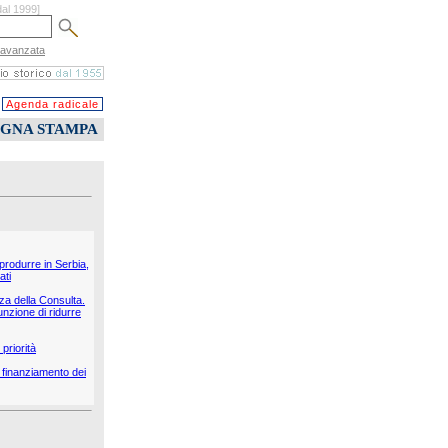
dal 1999]
 avanzata
Agenda radicale
EGNA STAMPA
 produrre in Serbia,
ati
nza della Consulta.
unzione di ridurre
priorità
il finanziamento dei