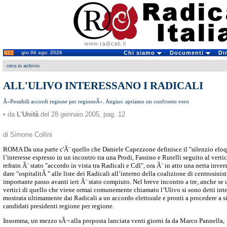
gio 06 ago. 2026
Chi siamo
Documenti
Di
cerca in archivio
ALL'ULIVO INTERESSANO I RADICALI
Â«Possibili accordi regione per regioneÂ». Angius: apriamo un confronto vero
• da
L'Unità
del 28 gennaio 2005, pag. 12
di Simone Collini
ROMA Da una parte c'Ã¨ quello che Daniele Capezzone definisce il "silenzio eloqu
l’interesse espresso in un incontro tra una Prodi, Fassino e Rutelli seguito al verti
refrain Ã¨ stato "accordo in vista tra Radicali e Cdl", ora Ã¨ in atto una netta inver
dare "ospitalitÃ " alle liste dei Radicali all’interno della coalizione di centrosini
importante passo avanti ieri Ã¨ stato compiuto. Nel breve incontro a tre, anche se u
vertici di quello che viene ormai comunemente chiamato l’Ulivo si sono detti inter
mostrata ultimamente dai Radicali a un accordo elettorale e pronti a procedere a s
candidati presidenti regione per regione.
Insomma, un mezzo sÃ¬ alla proposta lanciata venti giorni fa da Marco Pannella,