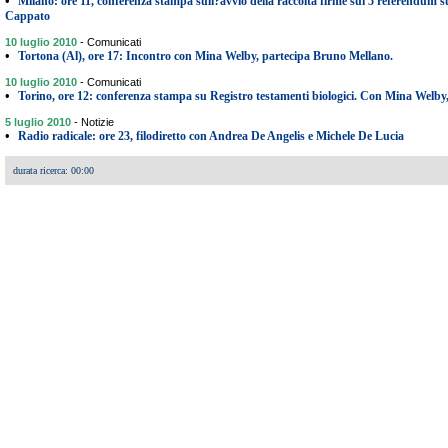
•
Milano: ore 11, conferenza stampa sull?avvio della raccolta firme sui 5 referendum s
Cappato
10 luglio 2010
-
Comunicati
•
Tortona (Al), ore 17: Incontro con Mina Welby, partecipa Bruno Mellano.
10 luglio 2010
-
Comunicati
•
Torino, ore 12: conferenza stampa su Registro testamenti biologici. Con Mina Welby,
5 luglio 2010
-
Notizie
•
Radio radicale: ore 23, filodiretto con Andrea De Angelis e Michele De Lucia
durata ricerca: 00:00