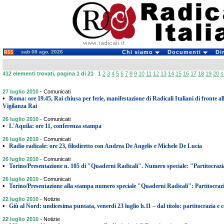
sab 08 ago. 2026
Chi siamo
Documenti
Di
412 elementi trovati, pagina 1 di 21
1
2
3
4
5
6
7
8
9
10
11
12
13
14
15
16
17
18
19
20
s
27 luglio 2010
-
Comunicati
•
Roma: ore 19.45, Rai chiusa per ferie, manifestazione di Radicali Italiani di fronte
Vigilanza Rai
26 luglio 2010
-
Comunicati
•
L'Aquila: ore 11, conferenza stampa
26 luglio 2010
-
Comunicati
•
Radio radicale: ore 23, filodiretto con Andrea De Angelis e Michele De Lucia
26 luglio 2010
-
Comunicati
•
Torino/Presentazione n. 105 di "Quaderni Radicali". Numero speciale: "Partitocrazia
26 luglio 2010
-
Comunicati
•
Torino/Presentazione alla stampa numero speciale "Quaderni Radicali": Partitocrazia
22 luglio 2010
-
Notizie
•
Giù al Nord: undicesima puntata, venerdì 23 luglio h.11 – dal titolo: partitocrazia e co
22 luglio 2010
-
Notizie