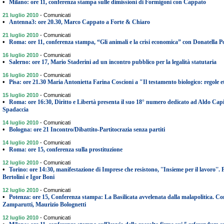
•
Milano: ore 11, conferenza stampa sulle dimissioni di Formigoni con Cappato
21 luglio 2010
-
Comunicati
•
Antenna3: ore 20.30, Marco Cappato a Forte & Chiaro
21 luglio 2010
-
Comunicati
•
Roma: ore 11, conferenza stampa, “Gli animali e la crisi economica” con Donatella Po
16 luglio 2010
-
Comunicati
•
Salerno: ore 17, Mario Staderini ad un incontro pubblico per la legalità statutaria
16 luglio 2010
-
Comunicati
•
Pisa: ore 21.30 Maria Antonietta Farina Coscioni a "Il testamento biologico: regole etic
15 luglio 2010
-
Comunicati
•
Roma: ore 16:30, Diritto e Libertà presenta il suo 18° numero dedicato ad Aldo Capiti
Spadaccia
14 luglio 2010
-
Comunicati
•
Bologna: ore 21 Incontro/Dibattito-Partitocrazia senza partiti
14 luglio 2010
-
Comunicati
•
Roma: ore 15, conferenza sulla prostituzione
12 luglio 2010
-
Comunicati
•
Torino: ore 14:30, manifestazione di Imprese che resistono, ''Insieme per il lavoro''
Bertolini e Igor Boni
12 luglio 2010
-
Comunicati
•
Potenza: ore 15, Conferenza stampa: La Basilicata avvelenata dalla malapolitica. Co
Zamparutti, Maurizio Bolognetti
12 luglio 2010
-
Comunicati