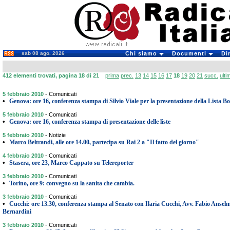
sab 08 ago. 2026
Chi siamo
Documenti
Di
412 elementi trovati, pagina 18 di 21
prima
prec.
13
14
15
16
17
18
19
20
21
succ.
ulti
5 febbraio 2010
-
Comunicati
•
Genova: ore 16, conferenza stampa di Silvio Viale per la presentazione della Lista B
5 febbraio 2010
-
Comunicati
•
Genova: ore 16, conferenza stampa di presentazione delle liste
5 febbraio 2010
-
Notizie
•
Marco Beltrandi, alle ore 14.00, partecipa su Rai 2 a "Il fatto del giorno"
4 febbraio 2010
-
Comunicati
•
Stasera, ore 23, Marco Cappato su Telereporter
3 febbraio 2010
-
Comunicati
•
Torino, ore 9: convegno su la sanita che cambia.
3 febbraio 2010
-
Comunicati
•
Cucchi: ore 13.30, conferenza stampa al Senato con Ilaria Cucchi, Avv. Fabio Ansel
Bernardini
3 febbraio 2010
-
Comunicati