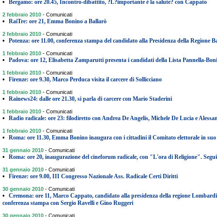
•
Bergamo: ore 20.45, Incontro-dibattito, ?L?importante è la salute? con Cappato
2 febbraio 2010
-
Comunicati
•
RaiTre: ore 21, Emma Bonino a Ballarò
2 febbraio 2010
-
Comunicati
•
Potenza: ore 11.00, conferenza stampa del candidato alla Presidenza della Regione Ba
1 febbraio 2010
-
Comunicati
•
Padova: ore 12, Elisabetta Zamparutti presenta i candidati della Lista Pannella-Bon
1 febbraio 2010
-
Comunicati
•
Firenze: ore 9.30, Marco Perduca visita il carcere di Sollicciano
1 febbraio 2010
-
Comunicati
•
Rainews24: dalle ore 21.30, si parla di carcere con Mario Staderini
1 febbraio 2010
-
Comunicati
•
Radio radicale: ore 23: filodiretto con Andrea De Angelis, Michele De Lucia e Aless
1 febbraio 2010
-
Comunicati
•
Roma: ore 11.30, Emma Bonino inaugura con i cittadini il Comitato elettorale in suo
31 gennaio 2010
-
Comunicati
•
Roma: ore 20, inaugurazione del cineforum radicale, con "L'ora di Religione". Segui
31 gennaio 2010
-
Comunicati
•
Firenze: ore 9.00, III Congresso Nazionale Ass. Radicale Certi Diritti
30 gennaio 2010
-
Comunicati
•
Cremona: ore 11, Marco Cappato, candidato alla presidenza della regione Lombardi
conferenza stampa con Sergio Ravelli e Gino Ruggeri
30 gennaio 2010
-
Comunicati