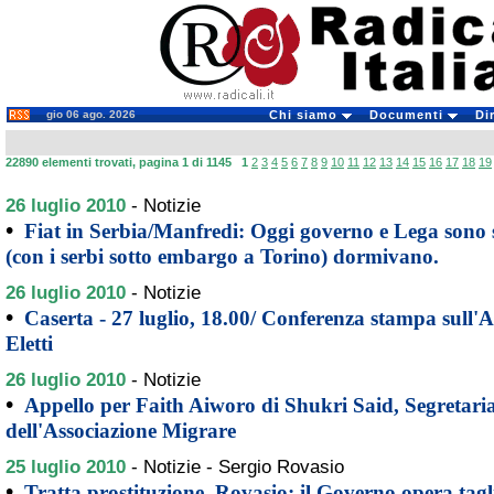
gio 06 ago. 2026
Chi siamo
Documenti
Di
22890 elementi trovati, pagina 1 di 1145
1
2
3
4
5
6
7
8
9
10
11
12
13
14
15
16
17
18
19
26 luglio 2010
-
Notizie
•
Fiat in Serbia/Manfredi: Oggi governo e Lega sono 
(con i serbi sotto embargo a Torino) dormivano.
26 luglio 2010
-
Notizie
•
Caserta - 27 luglio, 18.00/ Conferenza stampa sull'
Eletti
26 luglio 2010
-
Notizie
•
Appello per Faith Aiworo di Shukri Said, Segretari
dell'Associazione Migrare
25 luglio 2010
-
Notizie - Sergio Rovasio
•
Tratta prostituzione. Rovasio: il Governo opera tagl