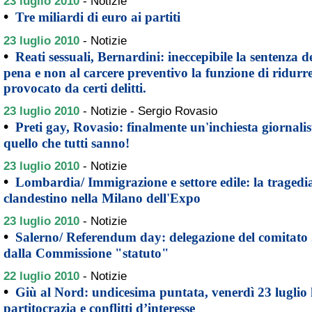
23 luglio 2010
-
Notizie
•
Tre miliardi di euro ai partiti
23 luglio 2010
-
Notizie
•
Reati sessuali, Bernardini: ineccepibile la sentenza d
pena e non al carcere preventivo la funzione di ridurre
provocato da certi delitti.
23 luglio 2010
-
Notizie - Sergio Rovasio
•
Preti gay, Rovasio: finalmente un'inchiesta giornali
quello che tutti sanno!
23 luglio 2010
-
Notizie
•
Lombardia/ Immigrazione e settore edile: la tragedi
clandestino nella Milano dell'Expo
23 luglio 2010
-
Notizie
•
Salerno/ Referendum day: delegazione del comitato 2
dalla Commissione "statuto"
22 luglio 2010
-
Notizie
•
Giù al Nord: undicesima puntata, venerdì 23 luglio h
partitocrazia e conflitti d’interesse