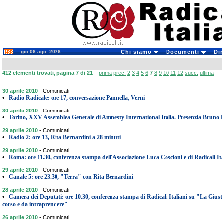
gio 06 ago. 2026
Chi siamo
Documenti
Di
412 elementi trovati, pagina 7 di 21
prima
prec.
2
3
4
5
6
7
8
9
10
11
12
succ.
ultima
30 aprile 2010
-
Comunicati
•
Radio Radicale: ore 17, conversazione Pannella, Verni
30 aprile 2010
-
Comunicati
•
Torino, XXV Assemblea Generale di Amnesty International Italia. Presenzia Bruno 
29 aprile 2010
-
Comunicati
•
Radio 2: ore 13, Rita Bernardini a 28 minuti
29 aprile 2010
-
Comunicati
•
Roma: ore 11.30, conferenza stampa dell'Associazione Luca Coscioni e di Radicali It
29 aprile 2010
-
Comunicati
•
Canale 5: ore 23.30, "Terra" con Rita Bernardini
28 aprile 2010
-
Comunicati
•
Camera dei Deputati: ore 10.30, conferenza stampa di Radicali Italiani su "La Giustiz
corso e da intraprendere"
26 aprile 2010
-
Comunicati