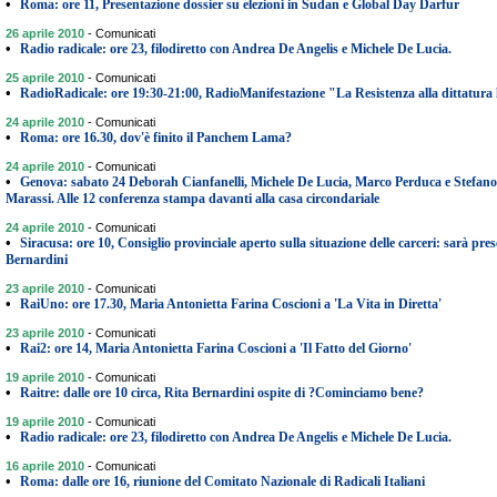
•
Roma: ore 11, Presentazione dossier su elezioni in Sudan e Global Day Darfur
26 aprile 2010
-
Comunicati
•
Radio radicale: ore 23, filodiretto con Andrea De Angelis e Michele De Lucia.
25 aprile 2010
-
Comunicati
•
RadioRadicale: ore 19:30-21:00, RadioManifestazione "La Resistenza alla dittatura l
24 aprile 2010
-
Comunicati
•
Roma: ore 16.30, dov'è finito il Panchem Lama?
24 aprile 2010
-
Comunicati
•
Genova: sabato 24 Deborah Cianfanelli, Michele De Lucia, Marco Perduca e Stefano Pet
Marassi. Alle 12 conferenza stampa davanti alla casa circondariale
24 aprile 2010
-
Comunicati
•
Siracusa: ore 10, Consiglio provinciale aperto sulla situazione delle carceri: sarà pres
Bernardini
23 aprile 2010
-
Comunicati
•
RaiUno: ore 17.30, Maria Antonietta Farina Coscioni a 'La Vita in Diretta'
23 aprile 2010
-
Comunicati
•
Rai2: ore 14, Maria Antonietta Farina Coscioni a 'Il Fatto del Giorno'
19 aprile 2010
-
Comunicati
•
Raitre: dalle ore 10 circa, Rita Bernardini ospite di ?Cominciamo bene?
19 aprile 2010
-
Comunicati
•
Radio radicale: ore 23, filodiretto con Andrea De Angelis e Michele De Lucia.
16 aprile 2010
-
Comunicati
•
Roma: dalle ore 16, riunione del Comitato Nazionale di Radicali Italiani