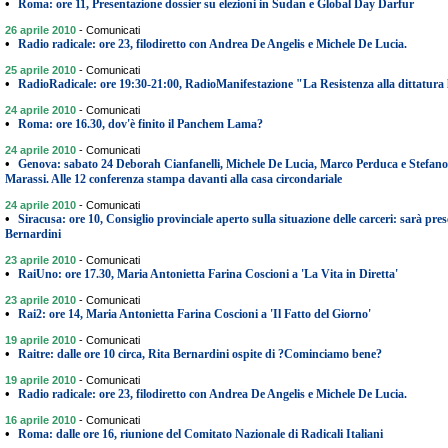
•
Roma: ore 11, Presentazione dossier su elezioni in Sudan e Global Day Darfur
26 aprile 2010
-
Comunicati
•
Radio radicale: ore 23, filodiretto con Andrea De Angelis e Michele De Lucia.
25 aprile 2010
-
Comunicati
•
RadioRadicale: ore 19:30-21:00, RadioManifestazione "La Resistenza alla dittatura l
24 aprile 2010
-
Comunicati
•
Roma: ore 16.30, dov'è finito il Panchem Lama?
24 aprile 2010
-
Comunicati
•
Genova: sabato 24 Deborah Cianfanelli, Michele De Lucia, Marco Perduca e Stefano Pet
Marassi. Alle 12 conferenza stampa davanti alla casa circondariale
24 aprile 2010
-
Comunicati
•
Siracusa: ore 10, Consiglio provinciale aperto sulla situazione delle carceri: sarà pres
Bernardini
23 aprile 2010
-
Comunicati
•
RaiUno: ore 17.30, Maria Antonietta Farina Coscioni a 'La Vita in Diretta'
23 aprile 2010
-
Comunicati
•
Rai2: ore 14, Maria Antonietta Farina Coscioni a 'Il Fatto del Giorno'
19 aprile 2010
-
Comunicati
•
Raitre: dalle ore 10 circa, Rita Bernardini ospite di ?Cominciamo bene?
19 aprile 2010
-
Comunicati
•
Radio radicale: ore 23, filodiretto con Andrea De Angelis e Michele De Lucia.
16 aprile 2010
-
Comunicati
•
Roma: dalle ore 16, riunione del Comitato Nazionale di Radicali Italiani