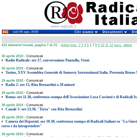
sab 08 ago. 2026
Chi siamo
Documenti
Di
412 elementi trovati, pagina 7 di 21
prima
prec.
2
3
4
5
6
7
8
9
10
11
12
succ.
ultima
30 aprile 2010
-
Comunicati
•
Radio Radicale: ore 17, conversazione Pannella, Verni
30 aprile 2010
-
Comunicati
•
Torino, XXV Assemblea Generale di Amnesty International Italia. Presenzia Bruno 
29 aprile 2010
-
Comunicati
•
Radio 2: ore 13, Rita Bernardini a 28 minuti
29 aprile 2010
-
Comunicati
•
Roma: ore 11.30, conferenza stampa dell'Associazione Luca Coscioni e di Radicali It
29 aprile 2010
-
Comunicati
•
Canale 5: ore 23.30, "Terra" con Rita Bernardini
28 aprile 2010
-
Comunicati
•
Camera dei Deputati: ore 10.30, conferenza stampa di Radicali Italiani su "La Giustiz
corso e da intraprendere"
26 aprile 2010
-
Comunicati