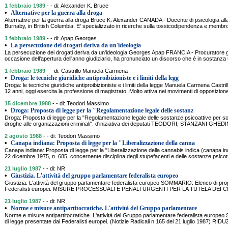
1 febbraio 1989
- - di: Alexander K. Bruce
•
Alternative per la guerra alla droga
Alternative per la guerra alla droga Bruce K. Alexander CANADA - Docente di psicologia all
Burnaby, in British Columbia. E' specializzato in ricerche sulla tossicodipendenza e memb
1 febbraio 1989
- - di: Apap Georges
•
La persecuzione dei drogati deriva da un'ideologia
La persecuzione dei drogati deriva da un'ideologia Georges Apap FRANCIA - Procuratore g
occasione dell'apertura dell'anno giudiziario, ha pronunciato un discorso che è in sostanza 
1 febbraio 1989
- - di: Castrillo Manuela Carmena
•
Droga: le tecniche giuridiche antiproibizioniste e i limiti della legg
Droga: le tecniche giuridiche antiproibizioniste e i limiti della legge Manuela Carmena Cast
12 anni, oggi esercita la professione di magistrato. Molto attiva nei movimenti di opposizio
15 dicembre 1988
- - di: Teodori Massimo
•
Droga: Proposta di legge per la "Regolamentazione legale delle sostanz
Droga: Proposta di legge per la "Regolamentazione legale delle sostanze psicoattive per sottr
droghe alle organizzazioni criminali". d'iniziativa dei deputati TEODORI, STANZANI GH
2 agosto 1988
- - di: Teodori Massimo
•
Canapa indiana: Proposta di legge per la "Liberalizzazione della canna
Canapa indiana: Proposta di legge per la "Liberalizzazione della cannabis indica (canapa in
22 dicembre 1975, n. 685, concernente disciplina degli stupefacenti e delle sostanze psicotro
21 luglio 1987
- - di: NR
•
Giustizia. L'attività del gruppo parlamentare federalista europeo
Giustizia. L'attività del gruppo parlamentare federalista europeo SOMMARIO: Elenco di pro
Federalisti europei. MISURE PROCESSUALI E PENALI URGENTI PER LA TUTELA DEI
21 luglio 1987
- - di: NR
•
Norme e misure antipartitocratiche. L'attività del Gruppo parlamentare
Norme e misure antipartitocratiche. L'attività del Gruppo parlamentare federalista europ
di legge presentate dai Federalisti europei. (Notizie Radicali n.165 del 21 luglio 1987