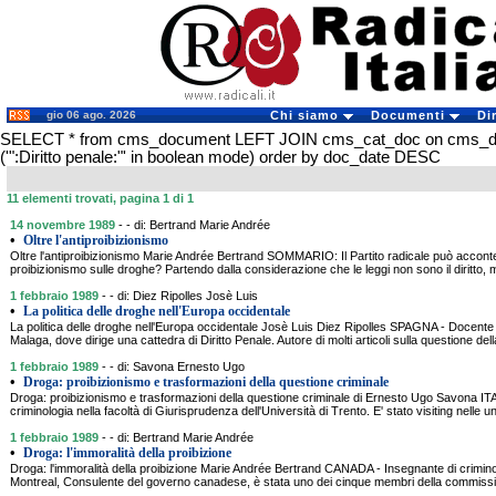
gio 06 ago. 2026
Chi siamo
Documenti
Di
SELECT * from cms_document LEFT JOIN cms_cat_doc on cms_
('":Diritto penale:"' in boolean mode) order by doc_date DESC
11 elementi trovati, pagina 1 di 1
14 novembre 1989
- - di: Bertrand Marie Andrée
•
Oltre l'antiproibizionismo
Oltre l'antiproibizionismo Marie Andrée Bertrand SOMMARIO: Il Partito radicale può acconten
proibizionismo sulle droghe? Partendo dalla considerazione che le leggi non sono il diritto, ma
1 febbraio 1989
- - di: Diez Ripolles Josè Luis
•
La politica delle droghe nell'Europa occidentale
La politica delle droghe nell'Europa occidentale Josè Luis Diez Ripolles SPAGNA - Docente all
Malaga, dove dirige una cattedra di Diritto Penale. Autore di molti articoli sulla questione dell
1 febbraio 1989
- - di: Savona Ernesto Ugo
•
Droga: proibizionismo e trasformazioni della questione criminale
Droga: proibizionismo e trasformazioni della questione criminale di Ernesto Ugo Savona ITA
criminologia nella facoltà di Giurisprudenza dell'Università di Trento. E' stato visiting nelle u
1 febbraio 1989
- - di: Bertrand Marie Andrée
•
Droga: l'immoralità della proibizione
Droga: l'immoralità della proibizione Marie Andrée Bertrand CANADA - Insegnante di criminolo
Montreal, Consulente del governo canadese, è stata uno dei cinque membri della commission