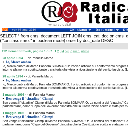
ven 07 ago. 2026
Chi siamo
Documenti
Di
SELECT * from cms_document LEFT JOIN cms_cat_doc on cms_
('":antifascismo:"' in boolean mode) order by doc_date DESC
122 elementi trovati, pagina 1 di 7
1
2
3
4
5
6
7
succ.
ultima
28 aprile 1994
- - di: Pannella Marco
•
Io, Marco ombra
Io, Marco ombra di Marco Pannella SOMMARIO: Ironico articolo sul conformismo progressist
intorno alla norma costituzionale transitoria che vieta la ricostituzione del partito fascist
28 aprile 1994
- - di: Pannella Marco
•
Io, Marco ombra
Io, Marco ombra di Marco Pannella SOMMARIO: Ironico articolo sul conformismo progressist
intorno alla norma costituzionale transitoria che vieta la ricostituzione del partito fascist
1 maggio 1993
- - di: Pannella Marco
•
Ben venga il "cittadino" Ciampi
Ben venga il "cittadino" Ciampi di Marco Pannella SOMMARIO: La nomina del "cittadino" Car
parlamentare, come "Capo del Governo" dimostra che la Costituzione scritta è stata per mo
1 maggio 1993
- - di: Pannella Marco
•
Ben venga il "cittadino" Ciampi
Ben venga il "cittadino" Ciampi di Marco Pannella SOMMARIO: La nomina del "cittadino" Car
parlamentare, come "Capo del Governo" dimostra che la Costituzione scritta è stata per mo