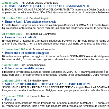
1 luglio 1992
- - di: Dupuis Olivier, Drugus Liviu
•
IL RADICALISMO QUALE FILOSOFIA DEL CAMBIAMENTO
IL RADICALISMO QUALE FILOSOFIA DEL CAMBIAMENTO Intervista a Olivier Dupuis a cur
apparso sul quotidiano moldavo Sfatul Tarii riporta una intervista con il consigliere federale 
31 ottobre 1991
- - di: Bandinelli Angiolo
•
Ernesto Rossi: L'opposizione come eresia
Ernesto Rossi: L'opposizione come eresia di Angiolo Bandinelli SOMMARIO: Ernesto Rossi
figura capitale nella storia del partito radicale, sin dalla sua fondazione: ma per la generazio
31 ottobre 1991
- - di: Spadaccia Gianfranco
•
Ernesto Rossi e i radicali
Ernesto Rossi e i radicali di Gianfranco Spadaccia SOMMARIO: Ernesto Rossi fu "uomo s
anche "il suo ricordo": non a caso si tende ancor oggi a dipingerlo come una "anima bella",
11 novembre 1988
- - di: Sciascia Leonardo
•
Ricordando un capitano coraggioso
Ricordando un capitano coraggioso di Leonardo Sciascia SOMMARIO. Ala morte del general
Renato Candida, l'a. ricorda come egli fosse stato autore di un libro sulla mafia precorrito
1 aprile 1988
- - di: Bandinelli Angiolo
•
Il fascismo, errore della cultura
Il fascismo, errore della cultura di Angiolo Bandinelli SOMMARIO. Il dramma del secolo è la s
della "persona". Per sopravvivere, l'intellettuale "sceglie la via dell'ambiguità". Dopo Nietszc
1 giugno 1987
- - di: Bandinelli Angiolo
•
SOCIALISME LIBERAL - PREFACE A LA SECONDE EDITION
SOCIALISME LIBERAL - PREFACE A LA SECONDE EDITION Angiolo Bandinelli SOMMAIRE:
française et travaillant en France, en Belgique ou au groupe parlementaire radical à Strasbo
13 gennaio 1986
- - di: Pannella Marco
•
Fascisme
Fascisme Intervention de Marco Pannella au Parlement européen SOMMAIRE. Il approuve la 
du "rapporteur" Donnez. Mais il n'est pas d'accord lorsqu'on accuse Almirante de vouloir reco