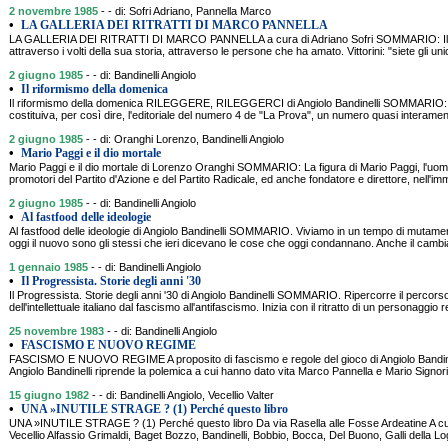
2 novembre 1985
- - di: Sofri Adriano, Pannella Marco
•
LA GALLERIA DEI RITRATTI DI MARCO PANNELLA
LA GALLERIA DEI RITRATTI DI MARCO PANNELLA a cura di Adriano Sofri SOMMARIO: Il Par
attraverso i volti della sua storia, attraverso le persone che ha amato. Vittorini: "siete gli uni
2 giugno 1985
- - di: Bandinelli Angiolo
•
Il riformismo della domenica
Il riformismo della domenica RILEGGERE, RILEGGERCI di Angiolo Bandinelli SOMMARIO: Il
costituiva, per così dire, l'editoriale del numero 4 de "La Prova", un numero quasi interame
2 giugno 1985
- - di: Oranghi Lorenzo, Bandinelli Angiolo
•
Mario Paggi e il dio mortale
Mario Paggi e il dio mortale di Lorenzo Oranghi SOMMARIO: La figura di Mario Paggi, l'uomo 
promotori del Partito d'Azione e del Partito Radicale, ed anche fondatore e direttore, nell'i
2 giugno 1985
- - di: Bandinelli Angiolo
•
Al fastfood delle ideologie
Al fastfood delle ideologie di Angiolo Bandinelli SOMMARIO. Viviamo in un tempo di mutame
oggi il nuovo sono gli stessi che ieri dicevano le cose che oggi condannano. Anche il cambi
1 gennaio 1985
- - di: Bandinelli Angiolo
•
Il Progressista. Storie degli anni '30
Il Progressista. Storie degli anni '30 di Angiolo Bandinelli SOMMARIO. Ripercorre il percors
dell'intellettuale italiano dal fascismo all'antifascismo. Inizia con il ritratto di un personaggio r
25 novembre 1983
- - di: Bandinelli Angiolo
•
FASCISMO E NUOVO REGIME
FASCISMO E NUOVO REGIME A proposito di fascismo e regole del gioco di Angiolo Bandin
Angiolo Bandinelli riprende la polemica a cui hanno dato vita Marco Pannella e Mario Signori
15 giugno 1982
- - di: Bandinelli Angiolo, Vecellio Valter
•
UNA »INUTILE STRAGE ? (1) Perché questo libro
UNA »INUTILE STRAGE ? (1) Perché questo libro Da via Rasella alle Fosse Ardeatine A cura 
Vecellio Alfassio Grimaldi, Baget Bozzo, Bandinelli, Bobbio, Bocca, Del Buono, Galli della 