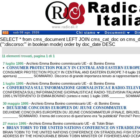
sab 08 ago. 2026
Chi siamo
Documenti
Di
SELECT * from cms_document LEFT JOIN cms_cat_doc on cms_
('":discorso:"' in boolean mode) order by doc_date DESC
11 elementi trovati, pagina 1 di 1
7 luglio 1995
- Archivio Emma Bonino commissario UE - di: Bonino Emma
•
CONSUMER PROTECTION POLICY IN CENTRAL AND EASTERN EUROPE
CONSUMER PROTECTION POLICY IN CENTRAL AND EASTERN EUROPE 7-8 luglio 1995 (
apertura) ________ SOMMARIO. Discorso di grande importanza tenuto ai rappresentanti d
1 luglio 1995
- Archivio Emma Bonino commissario UE - di: Bonino Emma
•
CONFERENZA SULL'INFORMAZIONE GIORNALISTICA E RADIO-TELEVI
CONFERENZA SULL'INFORMAZIONE GIORNALISTICA E RADIO-TELEVISIVA ITALIANA 
1995 L'INTERVENTO DI EMMA BONINO (sintesi e note) 1 luglio 1995 ________ SOMMARIO. I
30 maggio 1995
- Archivio Emma Bonino commissario UE - di: Bonino Emma
•
DEUXIEME CONCOURS EUROPEEN DU JEUNE CONSOMMATEUR
DEUXIEME CONCOURS EUROPEEN DU JEUNE CONSOMMATEUR (FINALE, BRUXELLES) 3
________ SOMMARIO. Il tema del concorso di quest'anno era "la pubblicità" Perché? Perché
27 marzo 1995
- Archivio Emma Bonino commissario UE - di: Tobin Brian
•
BRIAN TOBIN TO THE UNITED NATIONS CONFERENCE ON STRADDLIN
BRIAN TOBIN TO THE UNITED NATIONS CONFERENCE ON STRADDLING FISH STO
ADDRESS BY THE HONOURABLE BRIAN TOBIN MINISTER OF FISHERIES AND OC