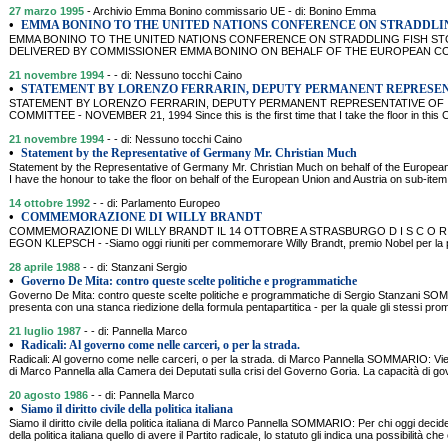
27 marzo 1995
- Archivio Emma Bonino commissario UE - di: Bonino Emma
•
EMMA BONINO TO THE UNITED NATIONS CONFERENCE ON STRADDLIN
EMMA BONINO TO THE UNITED NATIONS CONFERENCE ON STRADDLING FISH ST
DELIVERED BY COMMISSIONER EMMA BONINO ON BEHALF OF THE EUROPEAN CO
21 novembre 1994
- - di: Nessuno tocchi Caino
•
STATEMENT BY LORENZO FERRARIN, DEPUTY PERMANENT REPRESEN
STATEMENT BY LORENZO FERRARIN, DEPUTY PERMANENT REPRESENTATIVE OF IT
COMMITTEE - NOVEMBER 21, 1994 Since this is the first time that I take the floor in this C
21 novembre 1994
- - di: Nessuno tocchi Caino
•
Statement by the Representative of Germany Mr. Christian Much
Statement by the Representative of Germany Mr. Christian Much on behalf of the European
I have the honour to take the floor on behalf of the European Union and Austria on sub-item 
14 ottobre 1992
- - di: Parlamento Europeo
•
COMMEMORAZIONE DI WILLY BRANDT
COMMEMORAZIONE DI WILLY BRANDT IL 14 OTTOBRE A STRASBURGO D I S C O 
EGON KLEPSCH - -Siamo oggi riuniti per commemorare Willy Brandt, premio Nobel per la 
28 aprile 1988
- - di: Stanzani Sergio
•
Governo De Mita: contro queste scelte politiche e programmatiche
Governo De Mita: contro queste scelte politiche e programmatiche di Sergio Stanzani SO
presenta con una stanca riedizione della formula pentapartitica - per la quale gli stessi pr
21 luglio 1987
- - di: Pannella Marco
•
Radicali: Al governo come nelle carceri, o per la strada.
Radicali: Al governo come nelle carceri, o per la strada. di Marco Pannella SOMMARIO: Viene
di Marco Pannella alla Camera dei Deputati sulla crisi del Governo Goria. La capacità di gov
20 agosto 1986
- - di: Pannella Marco
•
Siamo il diritto civile della politica italiana
Siamo il diritto civile della politica italiana di Marco Pannella SOMMARIO: Per chi oggi decide 
della politica italiana quello di avere il Partito radicale, lo statuto gli indica una possibilità c