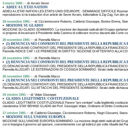
3 marzo 1992
- - di: Avram Sever
•
ADIEU A L'ETAT-NATION
ADIEU A L'ETAT-NATION LES ETATS-UNIS D'EUROPE - DEMARAGE DIFFICILE Roumani
reproduisons ici la traduction d'un article de Sever Avram, éditorialiste à Zig-Zag, l'un de
29 novembre 1991
- - di: Cicciomessere Roberto, Calderisi Giuseppe, Bonino Emma, Stanz
•
MOZIONE SU GLADIO
MOZIONE SU GLADIO SOMMARIO: La mozione dei deputati radicali del Gruppo parlamentar
si propone di incaricare il Presidente della Camera di sollevare ricorso davanti alla Corte cos
26 novembre 1991
- - di: Pannella Marco
•
(1) DENUNCIA NEI CONFRONTI DEL PRESIDENTE DELLA REPUBBLICA
(1) DENUNCIA NEI CONFRONTI DEL PRESIDENTE DELLA REPUBBLICA FRANCESCO 
Pannella INDICE CAP. I LE PREMESSE IN DIRITTO: NOZIONE DI ATTENTATO ALLA 
26 novembre 1991
- - di: Pannella Marco
•
(2) DENUNCIA NEI CONFRONTI DEL PRESIDENTE DELLA REPUBBLICA
(2) DENUNCIA NEI CONFRONTI DEL PRESIDENTE DELLA REPUBBLICA FRANCESCO 
Pannella ALLEGATI: LE ESTERNAZIONI DI COSSIGA SOMMARIO: Stralci delle dichiarazioni
26 novembre 1991
- - di: Pannella Marco
•
(3) DENUNCIA NEI CONFRONTI DEL PRESIDENTE DELLA REPUBBLICA
(3) DENUNCIA NEI CONFRONTI DEL PRESIDENTE DELLA REPUBBLICA FRANCESCO 
Pannella ALLEGATI: GLI ATTACCHI DEL PRESIDENTE SOMMARIO: Stralci delle dichiarazion
24 ottobre 1991
- - di: Volpe Giuseppe
•
GLADIO: LEGITTIMITA' COSTITUZIONALE
GLADIO: LEGITTIMITA' COSTITUZIONALE Parere "pro veritate" sulla legittimità costituzion
clandestina STAY BEHIND GLADI0 del Prof. Giuseppe Volpe, Ordinario di Diritto Costituzional
17 ottobre 1991
- - di: Calderisi Giuseppe, Cicciomessere Roberto, Negri Giovanni, Stan
•
MOZIONE SULL'UNIONE EUROPEA
MOZIONE SULL'UNIONE EUROPEA SOMMARIO: La mozione degli eletti radicali del Gruppo
cui si impegna il governo ad operare, coerentemente con gli indirizzi più volte ribaditi dal Par