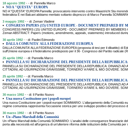
18 agosto 1992
- - di: Pannella Marco
•
NO A "QUESTA" EUROPA
NO A "QUESTA" EUROPA Pannella: provocatorio intervento contro Maastricht Sta morendo l
federalista E nei Balcani abbiamo meritato soltanto disprezzo di Marco Pannella SOMMA
3 maggio 1992
- - di: Zeman Vladimir
•
CONGRESS PAPERS (15) UNITED EUROPE - DOCUMENT PREPARED BY 
CONGRESS PAPERS (15) UNITED EUROPE - DOCUMENT PREPARED BY MEMBERS O
Zeman ABSTRACT: Papers (motions, amendments, appeals, statements) introduced during t
30 aprile 1992
- - di: Paolini Edmondo
•
DALLA COMUNITA' ALLA FEDERAZIONE EUROPEA
DALLA COMUNITA' ALLA FEDERAZIONE EUROPEA (proposta di tesi per il dibattito) di 
sull'Unione europea e il federalismo predisposto per il 36· Congresso del Partito radicale (R
25 aprile 1992
- - di: Pannella Marco
•
PANNELLA SU DICHIARAZIONE DEL PRESIDENTE DELLA REPUBBLICA:
PANNELLA SU DICHIARAZIONE DEL PRESIDENTE DELLA REPUBBLICA: DINANZI AD AT
CITTADINI, AD USURPAZIONI GRAVISSIME, TORNERO' A FARE IL MIO DOVERE. SOMMARIO:
25 aprile 1992
- - di: Pannella Marco
•
PANNELLA SU DICHIARAZIONE DEL PRESIDENTE DELLA REPUBBLICA:
PANNELLA SU DICHIARAZIONE DEL PRESIDENTE DELLA REPUBBLICA: DINANZI AD AT
CITTADINI, AD USURPAZIONI GRAVISSIME, TORNERO' A FARE IL MIO DOVERE. SOMMARIO:
30 marzo 1992
- - di: Il Partito Nuovo
•
Una nuova Costituzione per i popoli europei
Una nuova Costituzione per i popoli europei SOMMARIO: L'allargamento della Comunità europ
regime comunista rappresenta l'occasione storica per uno sviluppo positivo del processo d
30 marzo 1992
- - di: Il Partito Nuovo
•
Un »Piano Marshall della Comunità
Un »Piano Marshall della Comunità SOMMARIO: L'analisi delle conseguenze finanziarie del
porta alla necessità ed all'urgenza di un'ulteriore riforma delle istituzioni della Comunità per 