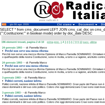
gio 06 ago. 2026
Chi siamo
Documenti
Di
SELECT * from cms_document LEFT JOIN cms_cat_doc on cms_
('":Costituzione:"' in boolean mode) order by doc_date DESC
196 elementi trovati, pagina 2 di 10
prima
prec.
1
2
3
4
5
6
7
8
9
10
succ.
ultima
24 gennaio 1993
- - di: Pannella Marco
•
Perché non serve una mezza riforma
Perché non serve una mezza riforma Opinione di Marco Pannella SOMMARIO: Gli italiani no
o quell'aspetto della nostra Costituzione, sono in rivolta, a torto o a ragione, anzitutto contro 
24 gennaio 1993
- - di: Pannella Marco
•
Perché non serve una mezza riforma
Perché non serve una mezza riforma Opinione di Marco Pannella SOMMARIO: Gli italiani no
o quell'aspetto della nostra Costituzione, sono in rivolta, a torto o a ragione, anzitutto contro 
3 gennaio 1993
- - di: Pannella Marco
•
Politici corrotti, nazione infetta
Politici corrotti, nazione infetta di Marco Pannella SOMMARIO: Gran parte del Paese non è
classi dominanti e del suo ceto politico. Coloro che oggi demonizzano Craxi sono stati inve
3 gennaio 1993
- - di: Pannella Marco
•
Politici corrotti, nazione infetta
Politici corrotti, nazione infetta di Marco Pannella SOMMARIO: Gran parte del Paese non è
classi dominanti e del suo ceto politico. Coloro che oggi demonizzano Craxi sono stati inve