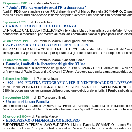
12 gennaio 1991
- - di: Pannella Marco
•
"Unità", PDS: dove andate se del PR vi dimenticate?
"Unità", PDS: dove andate se del PR vi dimenticate? di Marco Pannella SOMMARIO: E' pa
radicali e comunisti dibattevano insieme per poter lavorare uniti nella stessa organizzazione,
8 gennaio 1991
- - di: Uncu Anton
•
LA RIVOLUZIONE DELLA TOLLERANZA
LA RIVOLUZIONE DELLA TOLLERANZA Intervista a Marco Pannella a cura di Anton Uncu 
democratici e federalisti, per evitare ai Paesi ex-comunisti il rischio di precipitare dalla dittat
28 dicembre 1990
- - di: Pannella Marco, Lampugnani Rosanna
•
AVEVO SPERATO NELLA COSTITUENTE DEL PCI...
AVEVO SPERATO NELLA COSTITUENTE DEL PCI... Intervista a Marco Pannella di Ro
immaginato una grande riforma e per questo una grande costituente. Ora, dopo un anno res
17 dicembre 1990
- - di: Pannella Marco, Guzzanti Paolo
•
Pannella, i radicali e la liberazione del giudice D'Urso
Pannella, i radicali e la liberazione del giudice D'Urso SOMMARIO: "Il Giornale" del 14 dic
un'intervista di Paolo Guzzanti a Giovanni D'Urso. L'articolo tace sulla campagna politica att
1 dicembre 1990
- - di: Partito radicale
•
1970 - 1990: MOSTRA FOTOGRAFICA PER IL VENTENNALE DELL'APPRO
1970 - 1990: MOSTRA FOTOGRAFICA PER IL VENTENNALE DELL'APPROVAZIONE DEL DI
1990, in occasione del ventennale dell'approvazione del divorzio in Italia, il Partito radicale p
1 novembre 1990
- - di: Di Francesco Ennio
•
Un uomo chiamato Pannella
Un uomo chiamato Pannella SOMMARIO: Ennio Di Francesco racconta, in un capitolo del su
l'episodio dell'arresto di Marco Pannella che fumò uno "spinello", nel corso di una conferen
16 ottobre 1990
- - di: Pannella Marco
•
EUROPEISMO O FEDERALISMO EUROPEO
EUROPEISMO O FEDERALISMO EUROPEO di Marco Pannella SOMMARIO: La non-Europa pol
precipitare nel caos l'Europa centrale e orientale. Marco Pannella chiede ai democratici ce