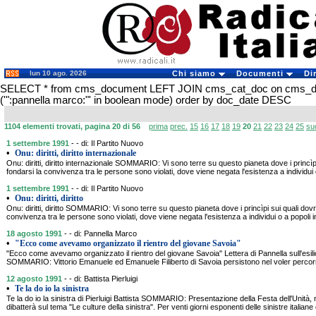
lun 10 ago. 2026
Chi siamo
Documenti
Di
SELECT * from cms_document LEFT JOIN cms_cat_doc on cms_
('":pannella marco:"' in boolean mode) order by doc_date DESC
1104 elementi trovati, pagina 20 di 56
prima
prec.
15
16
17
18
19
20
21
22
23
24
25
su
1 settembre 1991
- - di: Il Partito Nuovo
•
Onu: diritti, diritto internazionale
Onu: diritti, diritto internazionale SOMMARIO: Vi sono terre su questo pianeta dove i princìp
fondarsi la convivenza tra le persone sono violati, dove viene negata l'esistenza a individui o
1 settembre 1991
- - di: Il Partito Nuovo
•
Onu: diritti, diritto
Onu: diritti, diritto SOMMARIO: Vi sono terre su questo pianeta dove i princìpi sui quali dov
convivenza tra le persone sono violati, dove viene negata l'esistenza a individui o a popoli i
18 agosto 1991
- - di: Pannella Marco
•
"Ecco come avevamo organizzato il rientro del giovane Savoia"
"Ecco come avevamo organizzato il rientro del giovane Savoia" Lettera di Pannella sull'esili
SOMMARIO: Vittorio Emanuele ed Emanuele Filiberto di Savoia persistono nel voler percorre
12 agosto 1991
- - di: Battista Pierluigi
•
Te la do io la sinistra
Te la do io la sinistra di Pierluigi Battista SOMMARIO: Presentazione della Festa dell'Unità, 
dibatterà sul tema "Le culture della sinistra". Per venti giorni esponenti delle sinistre italian