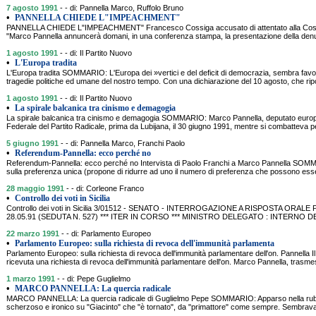
7 agosto 1991
- - di: Pannella Marco, Ruffolo Bruno
•
PANNELLA CHIEDE L"IMPEACHMENT"
PANNELLA CHIEDE L"IMPEACHMENT" Francesco Cossiga accusato di attentato alla Cost
"Marco Pannella annuncerà domani, in una conferenza stampa, la presentazione della denun
1 agosto 1991
- - di: Il Partito Nuovo
•
L'Europa tradita
L'Europa tradita SOMMARIO: L'Europa dei »vertici e del deficit di democrazia, sembra favor
tragedie politiche ed umane del nostro tempo. Con una dichiarazione del 10 agosto, che ri
1 agosto 1991
- - di: Il Partito Nuovo
•
La spirale balcanica tra cinismo e demagogia
La spirale balcanica tra cinismo e demagogia SOMMARIO: Marco Pannella, deputato europe
Federale del Partito Radicale, prima da Lubijana, il 30 giugno 1991, mentre si combatteva pe
5 giugno 1991
- - di: Pannella Marco, Franchi Paolo
•
Referendum-Pannella: ecco perché no
Referendum-Pannella: ecco perché no Intervista di Paolo Franchi a Marco Pannella SOMMAR
sulla preferenza unica (propone di ridurre ad uno il numero di preferenza che possono esse
28 maggio 1991
- - di: Corleone Franco
•
Controllo dei voti in Sicilia
Controllo dei voti in Sicilia 3/01512 - SENATO - INTERROGAZIONE A RISPOSTA ORA
28.05.91 (SEDUTA N. 527) *** ITER IN CORSO *** MINISTRO DELEGATO : INTERNO D
22 marzo 1991
- - di: Parlamento Europeo
•
Parlamento Europeo: sulla richiesta di revoca dell'immunità parlamenta
Parlamento Europeo: sulla richiesta di revoca dell'immunità parlamentare dell'on. Pannella 
ricevuta una richiesta di revoca dell'immunità parlamentare dell'on. Marco Pannella, trasmes
1 marzo 1991
- - di: Pepe Guglielmo
•
MARCO PANNELLA: La quercia radicale
MARCO PANNELLA: La quercia radicale di Guglielmo Pepe SOMMARIO: Apparso nella rubric
scherzoso e ironico su "Giacinto" che "è tornato", da "primattore" come sempre. Sembrava