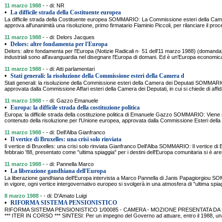
11 marzo 1988
- - di: NR
•
La difficile strada della Costituente europea
La difficile strada della Costituente europea SOMMARIO: La Commissione esteri della Camer
approva all'unanimità una risoluzione, primo firmatario Flaminio Piccoli, per rilanciare il proce
11 marzo 1988
- - di: Delors Jacques
•
Delors: altre fondamenta per l'Europa
Delors: altre fondamenta per l'Europa (Notizie Radicali n· 51 dell'11 marzo 1988) (domanda) I
industriali sono all'avanguardia nel disegnare l'Europa di domani. Ed è un'Europa economica
11 marzo 1988
- - di: Atti parlamentari
•
Stati generali: la risoluzione della Commissione esteri della Camera d
Stati generali: la risoluzione della Commissione esteri della Camera dei Deputati SOMMARIO:
approvata dalla Commissione Affari esteri della Camera dei Deputati, in cui si chiede di aff
11 marzo 1988
- - di: Gazzo Emanuele
•
Europa: la difficile strada della costituzione politica
Europa: la difficile strada della costituzione politica di Emanuele Gazzo SOMMARIO: Viene ripo
contenuto della risoluzione per l'Unione europea, approvata dalla Commissione Esteri della
11 marzo 1988
- - di: Dell'Alba Gianfranco
•
Il vertice di Bruxelles: una crisi solo rinviata
Il vertice di Bruxelles: una crisi solo rinviata Gianfranco Dell'Alba SOMMARIO: Il vertice di B
febbraio '88, presentato come "ultima spiaggia" per i destini dell'Europa comunitaria si è aren
11 marzo 1988
- - di: Pannella Marco
•
La liberazione gandhiana dell'Europa
La liberazione gandhiana dell'Europa intervista a Marco Pannella di Janis Papagiorgiou SO
in vigore, ogni vertice intergovernativo europeo si svolgerà in una atmosfera di "ultima spi
8 marzo 1988
- - di: D'Amato Luigi
•
RIFORMA SISTEMA PENSIONISTICO
RIFORMA SISTEMA PENSIONISTICO 1/00085 - CAMERA - MOZIONE PRESENTATA DA D'A
*** ITER IN CORSO *** SINTESI: Per un impegno del Governo ad attuare, entro il 1988, un