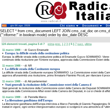
gio 06 ago. 2026
Chi siamo
Documenti
Di
SELECT * from cms_document LEFT JOIN cms_cat_doc on cms_
('":riforme:"' in boolean mode) order by doc_date DESC
124 elementi trovati, pagina 5 di 7
prima
prec.
1
2
3
4
5
6
7
succ.
ultima
11 marzo 1988
- - di: Gazzo Emanuele
•
Europa: la difficile strada della costituzione politica
Europa: la difficile strada della costituzione politica di Emanuele Gazzo SOMMARIO: Viene ripo
contenuto della risoluzione per l'Unione europea, approvata dalla Commissione Esteri della
11 marzo 1988
- - di: NR
•
La difficile strada della Costituente europea
La difficile strada della Costituente europea SOMMARIO: La Commissione esteri della Camer
approva all'unanimità una risoluzione, primo firmatario Flaminio Piccoli, per rilanciare il proce
11 marzo 1988
- - di: Atti parlamentari
•
Stati generali: la risoluzione della Commissione esteri della Camera d
Stati generali: la risoluzione della Commissione esteri della Camera dei Deputati SOMMARIO:
approvata dalla Commissione Affari esteri della Camera dei Deputati, in cui si chiede di aff
11 marzo 1988
- - di: Pannella Marco
•
La liberazione gandhiana dell'Europa
La liberazione gandhiana dell'Europa intervista a Marco Pannella di Giannis Papagiorgio
trattati in vigore, ogni vertice intergovernativo europeo si svolgerà in una atmosfera di "ult