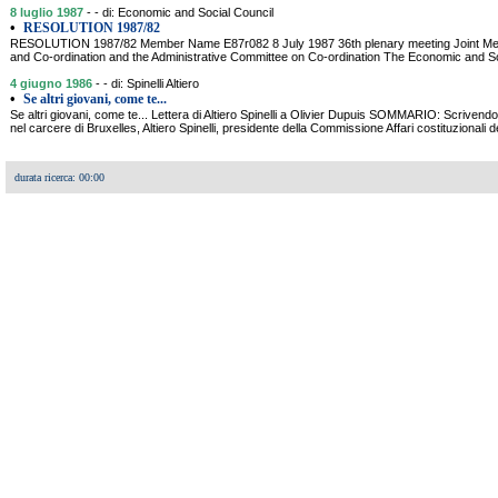
8 luglio 1987
- - di: Economic and Social Council
•
RESOLUTION 1987/82
RESOLUTION 1987/82 Member Name E87r082 8 July 1987 36th plenary meeting Joint Mee
and Co-ordination and the Administrative Committee on Co-ordination The Economic and Soci
4 giugno 1986
- - di: Spinelli Altiero
•
Se altri giovani, come te...
Se altri giovani, come te... Lettera di Altiero Spinelli a Olivier Dupuis SOMMARIO: Scrivend
nel carcere di Bruxelles, Altiero Spinelli, presidente della Commissione Affari costituzionali
durata ricerca: 00:00