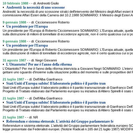
10 febbraio 1988
- - di: Andreotti Giulio
•
Andreotti: la necessità di uno scossone
Andreotti: la necessità di uno scossone stralci dell'intervento del Ministro degli Affari esteri 
commissione Affari Esteri della Camera del 10.2.1988 SOMMARIO: Il Ministro degli Esteri And
9 gennaio 1988
- - di: Cicciomessere Roberto
•
Un presidente per l'Europa
Un presidente per l'Europa di Roberto Cicciomessere SOMMARIO: L'Europa attuale, quella 
sulla distruzione di milioni di tonnellate di eccedenze agricole, non è certo qualcosa cui si
9 gennaio 1988
- - di: Cicciomessere Roberto
•
Un presidente per l'Europa
Un presidente per l'Europa di Roberto Cicciomessere SOMMARIO: L'Europa attuale, quella 
sulla distruzione di milioni di tonnellate di eccedenze agricole, non è certo qualcosa cui si
31 agosto 1987
- - di: Negri Giovanni
•
L'Ottantotto? Per me è l'anno della riforma
L'Ottantotto? Per me è l'anno della riforma intervista a Giovanni Negri SOMMARIO: L'intervi
gettare uno sguardo d'insieme sulla situazione politica del momento e sulle prospettive del P
21 luglio 1987
- - di: Dell'Alba Gianfranco
•
Stati Uniti d'Europa subito! Il laboratorio politico è il partito tran
Stati Uniti d'Europa subito! Il laboratorio politico è il partito transnazionale di Gianfranco D
Progetto di Trattato elaborato dal Parlamento europeo su iniziativa di Altiero Spinelli è stat
21 luglio 1987
- - di: Dell'Alba Gianfranco
•
Stati Uniti d'Europa subito! Il laboratorio politico è il partito tran
Stati Uniti d'Europa subito! Il laboratorio politico è il partito transnazionale di Gianfranco D
Progetto di Trattato elaborato dal Parlamento europeo su iniziativa di Altiero Spinelli è stat
21 luglio 1987
- - di: NR
•
Referendum e sistema elettorale. L'attività del Gruppo parlamentare fe
Referendum e sistema elettorale. L'attività del Gruppo parlamentare federalista europeo 
legge presentate dai Federalisti europei. (Notizie Radicali n.165 del 21 luglio 1987) 