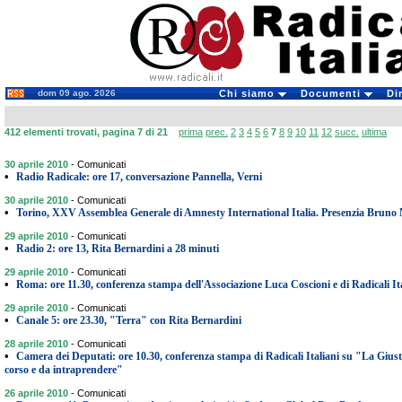
dom 09 ago. 2026
Chi siamo
Documenti
Di
412 elementi trovati, pagina 7 di 21
prima
prec.
2
3
4
5
6
7
8
9
10
11
12
succ.
ultima
30 aprile 2010
-
Comunicati
•
Radio Radicale: ore 17, conversazione Pannella, Verni
30 aprile 2010
-
Comunicati
•
Torino, XXV Assemblea Generale di Amnesty International Italia. Presenzia Bruno 
29 aprile 2010
-
Comunicati
•
Radio 2: ore 13, Rita Bernardini a 28 minuti
29 aprile 2010
-
Comunicati
•
Roma: ore 11.30, conferenza stampa dell'Associazione Luca Coscioni e di Radicali It
29 aprile 2010
-
Comunicati
•
Canale 5: ore 23.30, "Terra" con Rita Bernardini
28 aprile 2010
-
Comunicati
•
Camera dei Deputati: ore 10.30, conferenza stampa di Radicali Italiani su "La Giustiz
corso e da intraprendere"
26 aprile 2010
-
Comunicati