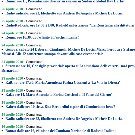
•
Roma: ore 11, Presentazione dossier su elezioni in Sudan e Global Day Darfur
26 aprile 2010
-
Comunicati
•
Radio radicale: ore 23, filodiretto con Andrea De Angelis e Michele De Lucia.
25 aprile 2010
-
Comunicati
•
RadioRadicale: ore 19:30-21:00, RadioManifestazione "La Resistenza alla dittatura l
24 aprile 2010
-
Comunicati
•
Roma: ore 16.30, dov'è finito il Panchem Lama?
24 aprile 2010
-
Comunicati
•
Genova: sabato 24 Deborah Cianfanelli, Michele De Lucia, Marco Perduca e Stefano Pet
Marassi. Alle 12 conferenza stampa davanti alla casa circondariale
24 aprile 2010
-
Comunicati
•
Siracusa: ore 10, Consiglio provinciale aperto sulla situazione delle carceri: sarà pres
Bernardini
23 aprile 2010
-
Comunicati
•
RaiUno: ore 17.30, Maria Antonietta Farina Coscioni a 'La Vita in Diretta'
23 aprile 2010
-
Comunicati
•
Rai2: ore 14, Maria Antonietta Farina Coscioni a 'Il Fatto del Giorno'
19 aprile 2010
-
Comunicati
•
Raitre: dalle ore 10 circa, Rita Bernardini ospite di ?Cominciamo bene?
19 aprile 2010
-
Comunicati
•
Radio radicale: ore 23, filodiretto con Andrea De Angelis e Michele De Lucia.
16 aprile 2010
-
Comunicati
•
Roma: dalle ore 16, riunione del Comitato Nazionale di Radicali Italiani