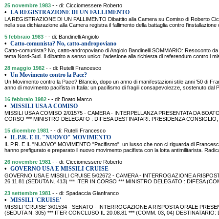
25 novembre 1983
- - di: Cicciomessere Roberto
•
LA REGISTRAZIONE DI UN FALLIMENTO
LA REGISTRAZIONE DI UN FALLIMENTO Dibattito alla Camera su Comiso di Roberto C
nella sua dichiarazione alla Camera registra il fallimento della battaglia contro l'installazione
5 febbraio 1983
- - di: Bandinelli Angiolo
•
Catto-comunista? No, catto-andropoviano
Catto-comunista? No, catto-andropoviano di Angiolo Bandinelli SOMMARIO: Resoconto da 
tema Nord-Sud. Il dibattito a senso unico: l'adesione alla richiesta di referendum contro i mis
28 maggio 1982
- - di: Rutelli Francesco
•
Un Movimento contro la Pace?
Un Movimento contro la Pace? Bilancio, dopo un anno di manifestazioni stile anni '50 di
anno di movimento pacifista in Italia: un pacifismo di fragili consapevolezze, sostenuto dal 
16 febbraio 1982
- - di: Boato Marco
•
MISSILI USA A COMISO
MISSILI USA A COMISO 2/01575 - CAMERA - INTERPELLANZA PRESENTATA DA BOATO (PR
CORSO *** MINISTRO DELEGATO : DIFESA DESTINATARI: PRESIDENZA CONSIGLIO, D
15 dicembre 1981
- - di: Rutelli Francesco
•
IL P.R. E IL "NUOVO" MOVIMENTO
IL P.R. E IL "NUOVO" MOVIMENTO "Pacifismo", un lusso che non ci riguarda di Francesco
hanno prefigurato e preparato il nuovo movimento pacifista con la lotta antimilitarista. Radic
26 novembre 1981
- - di: Cicciomessere Roberto
•
GOVERNO USA E MISSILI CRUISE
GOVERNO USA E MISSILI CRUISE 5/02672 - CAMERA - INTERROGAZIONE A RISPOS
26.11.81 (SEDUTA N. 413) *** ITER IN CORSO *** MINISTRO DELEGATO : DIFESA (CO
23 settembre 1981
- - di: Spadaccia Gianfranco
•
MISSILI 'CRUISE'
MISSILI 'CRUISE' 3/01534 - SENATO - INTERROGAZIONE A RISPOSTA ORALE PRESEN
(SEDUTA N. 305) *** ITER CONCLUSO IL 20.08.81 *** (COMM. 03, 04) DESTINATARIO: