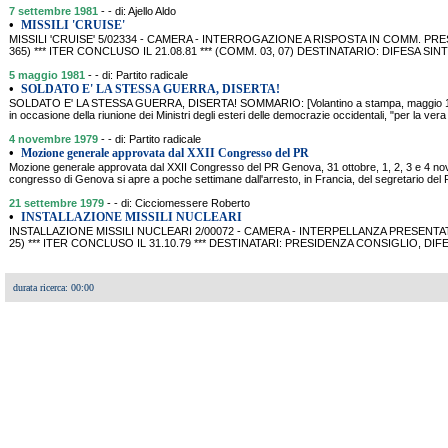
7 settembre 1981
- - di: Ajello Aldo
•
MISSILI 'CRUISE'
MISSILI 'CRUISE' 5/02334 - CAMERA - INTERROGAZIONE A RISPOSTA IN COMM. PRES
365) *** ITER CONCLUSO IL 21.08.81 *** (COMM. 03, 07) DESTINATARIO: DIFESA SIN
5 maggio 1981
- - di: Partito radicale
•
SOLDATO E' LA STESSA GUERRA, DISERTA!
SOLDATO E' LA STESSA GUERRA, DISERTA! SOMMARIO: [Volantino a stampa, maggio 1981].
in occasione della riunione dei Ministri degli esteri delle democrazie occidentali, "per la ver
4 novembre 1979
- - di: Partito radicale
•
Mozione generale approvata dal XXII Congresso del PR
Mozione generale approvata dal XXII Congresso del PR Genova, 31 ottobre, 1, 2, 3 e 4
congresso di Genova si apre a poche settimane dall'arresto, in Francia, del segretario del 
21 settembre 1979
- - di: Cicciomessere Roberto
•
INSTALLAZIONE MISSILI NUCLEARI
INSTALLAZIONE MISSILI NUCLEARI 2/00072 - CAMERA - INTERPELLANZA PRESENTATA
25) *** ITER CONCLUSO IL 31.10.79 *** DESTINATARI: PRESIDENZA CONSIGLIO, DIF
durata ricerca: 00:00