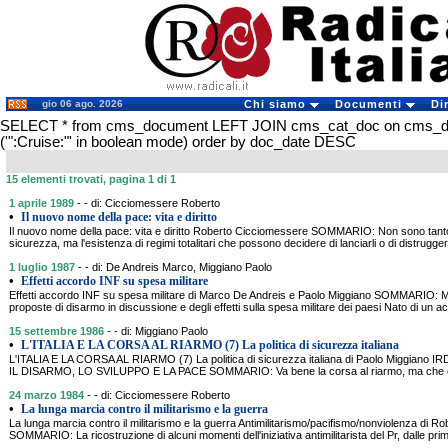
gio 06 ago. 2026
Chi siamo
Documenti
Di
SELECT * from cms_document LEFT JOIN cms_cat_doc on cms_
('":Cruise:"' in boolean mode) order by doc_date DESC
15 elementi trovati, pagina 1 di 1
1 aprile 1989
- - di: Cicciomessere Roberto
•
Il nuovo nome della pace: vita e diritto
Il nuovo nome della pace: vita e diritto Roberto Cicciomessere SOMMARIO: Non sono tanto 
sicurezza, ma l'esistenza di regimi totalitari che possono decidere di lanciarli o di distrugge
1 luglio 1987
- - di: De Andreis Marco, Miggiano Paolo
•
Effetti accordo INF su spesa militare
Effetti accordo INF su spesa militare di Marco De Andreis e Paolo Miggiano SOMMARIO: 
proposte di disarmo in discussione e degli effetti sulla spesa militare dei paesi Nato di un a
15 settembre 1986
- - di: Miggiano Paolo
•
L'ITALIA E LA CORSA AL RIARMO (7) La politica di sicurezza italiana
L'ITALIA E LA CORSA AL RIARMO (7) La politica di sicurezza italiana di Paolo Miggia
IL DISARMO, LO SVILUPPO E LA PACE SOMMARIO: Va bene la corsa al riarmo, ma che c'entr
24 marzo 1984
- - di: Cicciomessere Roberto
•
La lunga marcia contro il militarismo e la guerra
La lunga marcia contro il militarismo e la guerra Antimilitarismo/pacifismo/nonviolenza di 
SOMMARIO: La ricostruzione di alcuni momenti dell'iniziativa antimilitarista del Pr, dalle prim