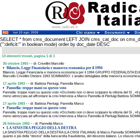
lun 10 ago. 2026
Chi siamo
Documenti
Di
SELECT * from cms_document LEFT JOIN cms_cat_doc on cms_
('":deficit:"' in boolean mode) order by doc_date DESC
13 elementi trovati, pagina 1 di 1
30 ottobre 1993
- - di: Crivellini Marcello
•
Bilancio, Legge Finanziaria e manovra economica per il 1994
Bilancio, Legge Finanziaria e manovra economica per il 1994 GRUPPO FEDERALISTA 
Marcello Crivellini Ottobre 1993 SOMMARIO: L'analisi dettagliata della manovra economica 
17 aprile 1993
- - di: Battista Pierluigi, Pannella Marco
•
Pannella: troppe mani su questo voto
Pannella: troppe mani su questo voto »Occhetto non ci deve scippare la vittoria del Sì , »Il p
meno attrezzata ad affrontare la crisi Intervista a Marco Pannella di Pierluigi Battista S
17 aprile 1993
- - di: Battista Pierluigi, Pannella Marco
•
Pannella: troppe mani su questo voto
Pannella: troppe mani su questo voto »Occhetto non ci deve scippare la vittoria del Sì , »Il p
meno attrezzata ad affrontare la crisi Intervista a Marco Pannella di Pierluigi Battista S
26 febbraio 1992
- - di: Pannella Marco
•
LA SINISTRA PEGGIO DELLA DESTRA
LA SINISTRA PEGGIO DELLA DESTRA (LA CRISI ITALIANA) di Marco Pannella SOMMARIO: L
quanto e più della "destra" della bancarotta fraudolenta, del dissesto italiano. Lo sfascio che 