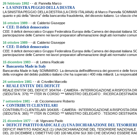
26 febbraio 1992
- - di: Pannella Marco
•
LA SINISTRA PEGGIO DELLA DESTRA
LA SINISTRA PEGGIO DELLA DESTRA (LA CRISI ITALIANA) di Marco Pannella SOMMARIO: L
quanto e più della "destra" della bancarotta fraudolenta, del dissesto italiano. Lo sfascio che 
16 ottobre 1989
- - di: Calderisi Giuseppe
•
CEE: Il deficit democratico
CEE: Il deficit democratico Gruppo Federalista Europa della Camera dei deputati italiana 
partecipazione delle Camere nei lavori preparatori all'emanazione degli atti normativi co
16 ottobre 1989
- - di: Calderisi Giuseppe
•
CEE: Il deficit democratico
CEE: Il deficit democratico Gruppo Federalista Europa della Camera dei deputati italiana 
partecipazione delle Camere nei lavori preparatori all'emanazione degli atti normativi co
15 dicembre 1983
- - di: Lettera Radicale
•
Bancarotta Made in Italy
Bancarotta Made in Italy SOMMARIO: La denuncia dell'indifferenza dei governi e delle forze 
della voragine del debito pubblico italiano che ha superato i 400 mila miliardi. La responsabili
24 settembre 1981
- - di: Crivellini Marcello
•
REALE ENTITA' DEL DEFICIT
REALE ENTITA' DEL DEFICIT 3/04764 - CAMERA - INTERROGAZIONE A RISPOSTA ORA
(SEDUTA N. 379) *** ITER IN CORSO *** MINISTRO DELEGATO : RICERCA DESTINATA
7 settembre 1981
- - di: Cicciomessere Roberto
•
CONTRIBUTI CLIENTELARI
CONTRIBUTI CLIENTELARI 3/04305 - CAMERA - INTERROGAZIONE A RISPOSTA ORAL
(SEDUTA N. 365) *** ITER IN CORSO *** MINISTRO DELEGATO : TESORO DESTINAT
21 dicembre 1977
- - di: Vigevano Paolo
•
DEFICIT PARTITO RADICALE (1) UNA DICHIARAZIONE DEL TESORIE
DEFICIT PARTITO RADICALE (1) UNA DICHIARAZIONE DEL TESORIERE NAZIONALE
DEL 20 DICEMBRE L'OBIETTIVO DEI 100 MILIONI SUI 300 CHE DEVONO ESSERE R