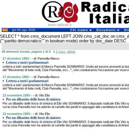
gio 06 ago. 2026
Chi siamo
Documenti
Di
SELECT * from cms_document LEFT JOIN cms_cat_doc on cms_
('":partito democratico:"' in boolean mode) order by doc_date DESC
26 elementi trovati, pagina 1 di 2
1
2
succ.
ultima
17 dicembre 1993
- - di: Pannella Marco
•
Lettera a tutti i parlamentari
Lettera a tutti i parlamentari di Marco Pannella SOMMARIO: Invita ad essere presenti ai du
del "Movimento di lotte civili, Club Pannella, ecc...", che costituiranno l'occasione per eserc
17 dicembre 1993
- - di: Pannella Marco
•
Lettera a tutti i parlamentari
Lettera a tutti i parlamentari di Marco Pannella SOMMARIO: Invita ad essere presenti ai du
del "Movimento di lotte civili, Club Pannella, ecc...", che costituiranno l'occasione per eserc
12 novembre 1993
- - di: Vito Elio
•
Per un dibattito delle forze di sinistra
Per un dibattito delle forze di sinistra di Elio Vito SOMMARIO: Il deputato radicale Elio Vito s
cui la Lista Pannella non ha aderito al cartello dei partiti in appoggio alla candidatura di Ant
12 novembre 1993
- - di: Vito Elio
•
Per un dibattito delle forze di sinistra
Per un dibattito delle forze di sinistra di Elio Vito SOMMARIO: Il deputato radicale Elio Vito s
cui la Lista Pannella non ha aderito al cartello dei partiti in appoggio alla candidatura di Ant