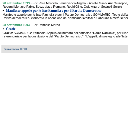
28 settembre 1993
- - di: Pera Marcello, Panebianco Angelo, Giorello Giulio, Are Giuseppe
Roversi Monaco Fabio, Scozzafava Romano, Roghi Gino, Osio Arturo, Scalpelli Sergio
•
Manifesto appello per le liste Pannella e per il Partito Democratico
Manifesto appello per le liste Pannella e per il Partito Democratico SOMMARIO: Testo dell'a
Partito democratico, elaborato in occasione del seminario svoltosi a Sabaudia a metà settem
28 settembre 1993
- - di: Pannella Marco
•
Grazie!
Grazie! SOMMARIO: Editoriale-Appello del numero del periodico "Radio Radicale", per il l
referendaria e per la costituzione del "Partito Democratico". "L'appello di sostegno alle 'liste
durata ricerca: 00:00