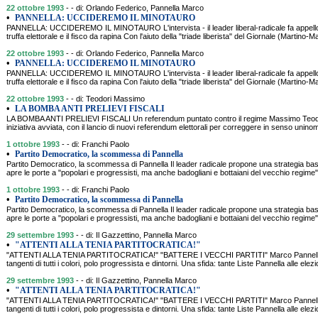
22 ottobre 1993
- - di: Orlando Federico, Pannella Marco
•
PANNELLA: UCCIDEREMO IL MINOTAURO
PANNELLA: UCCIDEREMO IL MINOTAURO L'intervista - il leader liberal-radicale fa appello ai
truffa elettorale e il fisco da rapina Con l'aiuto della "triade liberista" del Giornale (Martino
22 ottobre 1993
- - di: Orlando Federico, Pannella Marco
•
PANNELLA: UCCIDEREMO IL MINOTAURO
PANNELLA: UCCIDEREMO IL MINOTAURO L'intervista - il leader liberal-radicale fa appello ai
truffa elettorale e il fisco da rapina Con l'aiuto della "triade liberista" del Giornale (Martino
22 ottobre 1993
- - di: Teodori Massimo
•
LA BOMBA ANTI PRELIEVI FISCALI
LA BOMBA ANTI PRELIEVI FISCALI Un referendum puntato contro il regime Massimo Teo
iniziativa avviata, con il lancio di nuovi referendum elettorali per correggere in senso uninom
1 ottobre 1993
- - di: Franchi Paolo
•
Partito Democratico, la scommessa di Pannella
Partito Democratico, la scommessa di Pannella Il leader radicale propone una strategia basat
apre le porte a "popolari e progressisti, ma anche badogliani e bottaiani del vecchio regime"
1 ottobre 1993
- - di: Franchi Paolo
•
Partito Democratico, la scommessa di Pannella
Partito Democratico, la scommessa di Pannella Il leader radicale propone una strategia basat
apre le porte a "popolari e progressisti, ma anche badogliani e bottaiani del vecchio regime"
29 settembre 1993
- - di: Il Gazzettino, Pannella Marco
•
"ATTENTI ALLA TENIA PARTITOCRATICA!"
"ATTENTI ALLA TENIA PARTITOCRATICA!" "BATTERE I VECCHI PARTITI" Marco Pannella a t
tangenti di tutti i colori, polo progressista e dintorni. Una sfida: tante Liste Pannella alle elezi
29 settembre 1993
- - di: Il Gazzettino, Pannella Marco
•
"ATTENTI ALLA TENIA PARTITOCRATICA!"
"ATTENTI ALLA TENIA PARTITOCRATICA!" "BATTERE I VECCHI PARTITI" Marco Pannella a t
tangenti di tutti i colori, polo progressista e dintorni. Una sfida: tante Liste Pannella alle elezi