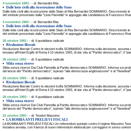
4 novembre 1993
- - di: Bernardini Rita
•
Dalle lotte civili alla ricostruzione dello Stato
Dalle lotte civili alla ricostruzione dello Stato di Rita Bernardini SOMMARIO: Descrivendo le 
del simbolo presentato dalla "Lista Pannella" in appoggio alla candidatura di Francesco Rute
4 novembre 1993
- - di: Bernardini Rita
•
Dalle lotte civili alla ricostruzione dello Stato
Dalle lotte civili alla ricostruzione dello Stato di Rita Bernardini SOMMARIO: Descrivendo le 
del simbolo presentato dalla "Lista Pannella" in appoggio alla candidatura di Francesco Rute
26 ottobre 1993
- - di: Il quotidiano radicale
•
Rivoluzione liberale
Rivoluzione liberale Contro le elezioni truffa SOMMARIO: Informa sulla decisione, assunta 
tenutasi all'Hotel Ergife di Roma il 10 ottobre 1993, di dar vita al "Partito democratico", il "pa
26 ottobre 1993
- - di: Il quotidiano radicale
•
Sfida senza riserve
Sfida senza riserve Dai Club Pannella al Partito democratico SOMMARIO: Informa sui problemi
del lancio del "Partito democratico", ispirato "alla democrazia anglosassone" e al "Newdeal".
26 ottobre 1993
- - di: Il quotidiano radicale
•
Rivoluzione liberale
Rivoluzione liberale Contro le elezioni truffa SOMMARIO: Informa sulla decisione, assunta 
tenutasi all'Hotel Ergife di Roma il 10 ottobre 1993, di dar vita al "Partito democratico", il "pa
26 ottobre 1993
- - di: Il quotidiano radicale
•
Sfida senza riserve
Sfida senza riserve Dai Club Pannella al Partito democratico SOMMARIO: Informa sui problemi
del lancio del "Partito democratico", ispirato "alla democrazia anglosassone" e al "Newdeal".
22 ottobre 1993
- - di: Teodori Massimo
•
LA BOMBA ANTI PRELIEVI FISCALI
LA BOMBA ANTI PRELIEVI FISCALI Un referendum puntato contro il regime Massimo Teo
iniziativa avviata, con il lancio di nuovi referendum elettorali per correggere in senso uninom