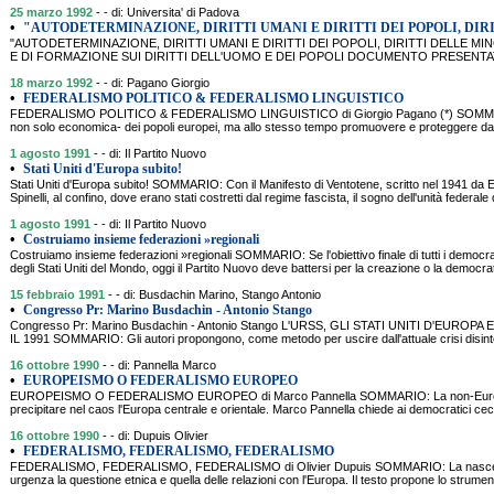
25 marzo 1992
- - di: Universita' di Padova
•
"AUTODETERMINAZIONE, DIRITTI UMANI E DIRITTI DEI POPOLI, DIR
"AUTODETERMINAZIONE, DIRITTI UMANI E DIRITTI DEI POPOLI, DIRITTI DELLE M
E DI FORMAZIONE SUI DIRITTI DELL'UOMO E DEI POPOLI DOCUMENTO PRESENTA
18 marzo 1992
- - di: Pagano Giorgio
•
FEDERALISMO POLITICO & FEDERALISMO LINGUISTICO
FEDERALISMO POLITICO & FEDERALISMO LINGUISTICO di Giorgio Pagano (*) SOMMARIO: 
non solo economica- dei popoli europei, ma allo stesso tempo promuovere e proteggere dall
1 agosto 1991
- - di: Il Partito Nuovo
•
Stati Uniti d'Europa subito!
Stati Uniti d'Europa subito! SOMMARIO: Con il Manifesto di Ventotene, scritto nel 1941 da E
Spinelli, al confino, dove erano stati costretti dal regime fascista, il sogno dell'unità federale
1 agosto 1991
- - di: Il Partito Nuovo
•
Costruiamo insieme federazioni »regionali
Costruiamo insieme federazioni »regionali SOMMARIO: Se l'obiettivo finale di tutti i democrat
degli Stati Uniti del Mondo, oggi il Partito Nuovo deve battersi per la creazione o la democra
15 febbraio 1991
- - di: Busdachin Marino, Stango Antonio
•
Congresso Pr: Marino Busdachin - Antonio Stango
Congresso Pr: Marino Busdachin - Antonio Stango L'URSS, GLI STATI UNITI D'EUR
IL 1991 SOMMARIO: Gli autori propongono, come metodo per uscire dall'attuale crisi disinte
16 ottobre 1990
- - di: Pannella Marco
•
EUROPEISMO O FEDERALISMO EUROPEO
EUROPEISMO O FEDERALISMO EUROPEO di Marco Pannella SOMMARIO: La non-Europa pol
precipitare nel caos l'Europa centrale e orientale. Marco Pannella chiede ai democratici ce
16 ottobre 1990
- - di: Dupuis Olivier
•
FEDERALISMO, FEDERALISMO, FEDERALISMO
FEDERALISMO, FEDERALISMO, FEDERALISMO di Olivier Dupuis SOMMARIO: La nascent
urgenza la questione etnica e quella delle relazioni con l'Europa. Il testo propone lo strum