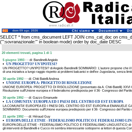
dom 09 ago. 2026
Chi siamo
Documenti
Di
SELECT * from cms_document LEFT JOIN cms_cat_doc on cms_
('":sovranazionale:"' in boolean mode) order by doc_date DESC
20 elementi trovati, pagina 1 di 1
5 giugno 1993
- - di: Bandinelli Angiolo
•
UN PROGETTO? UN'IPOTESI?
UN PROGETTO? UN'IPOTESI? di Angiolo Bandinelli SOMMARIO: L'autore propone che il Par
di una iniziativa a lungo raggio rispetto ai problemi balcanici e dell'ex-Jugoslavia, senza limita
30 aprile 1992
- - di: Chiti Batelli Andrea
•
UNIONE EUROPEA: PROGETTO DI RISOLUZIONE
UNIONE EUROPEA: PROGETTO DI RISOLUZIONE (presentato da A. Chiti-Batelli) 
Risoluzione sull'Unione europea e il federalismo predisposta per il 36· Congresso del Parti
30 aprile 1992
- - di: Gazzo Emanuele
•
LA COMUNITA' EUROPEA ED I PAESI DEL CENTRO ED EST EUROPA
LA COMUNITA' EUROPEA ED I PAESI DEL CENTRO ED EST EUROPA di EMANUELE GAZZO D
SOMMARIO: Documento sull'Unione europea predisposto per il 36· Congresso del Partito r
21 aprile 1992
- - di: Héraud Guy
•
EUROPA DELLE ETNIE - FEDERALISMO POLITICO E FEDERALISMO LI
EUROPA DELLE ETNIE - FEDERALISMO POLITICO E FEDERALISMO LINGUISTICO di
gli interventi di Bandinelli e Cucco mi sembra interessante sottoporre ai lettori di questa C