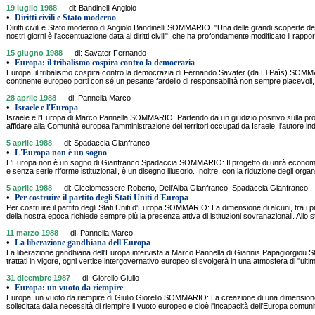
19 luglio 1988
- - di: Bandinelli Angiolo
•
Diritti civili e Stato moderno
Diritti civili e Stato moderno di Angiolo Bandinelli SOMMARIO. "Una delle grandi scoperte della
nostri giorni è l'accentuazione data ai diritti civili", che ha profondamente modificato il rappor
15 giugno 1988
- - di: Savater Fernando
•
Europa: il tribalismo cospira contro la democrazia
Europa: il tribalismo cospira contro la democrazia di Fernando Savater (da El Paìs) SOMM
continente europeo porti con sé un pesante fardello di responsabilità non sempre piacevoli
28 aprile 1988
- - di: Pannella Marco
•
Israele e l'Europa
Israele e l'Europa di Marco Pannella SOMMARIO: Partendo da un giudizio positivo sulla prop
affidare alla Comunità europea l'amministrazione dei territori occupati da Israele, l'autore indi
5 aprile 1988
- - di: Spadaccia Gianfranco
•
L'Europa non è un sogno
L'Europa non è un sogno di Gianfranco Spadaccia SOMMARIO: Il progetto di unità economic
e senza serie riforme istituzionali, è un disegno illusorio. Inoltre, con la riduzione degli organ
5 aprile 1988
- - di: Cicciomessere Roberto, Dell'Alba Gianfranco, Spadaccia Gianfranco
•
Per costruire il partito degli Stati Uniti d'Europa
Per costruire il partito degli Stati Uniti d'Europa SOMMARIO: La dimensione di alcuni, tra i p
della nostra epoca richiede sempre più la presenza attiva di istituzioni sovranazionali. Allo s
11 marzo 1988
- - di: Pannella Marco
•
La liberazione gandhiana dell'Europa
La liberazione gandhiana dell'Europa intervista a Marco Pannella di Giannis Papagiorgio
trattati in vigore, ogni vertice intergovernativo europeo si svolgerà in una atmosfera di "ult
31 dicembre 1987
- - di: Giorello Giulio
•
Europa: un vuoto da riempire
Europa: un vuoto da riempire di Giulio Giorello SOMMARIO: La creazione di una dimensione 
sollecitata dalla necessità di riempire il vuoto europeo e cioè l'incapacità dell'Europa comunit