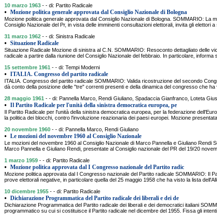
10 marzo 1963
- - di: Partito Radicale
•
Mozione politica generale approvata dal Consiglio Nazionale di Bologna
Mozione politica generale approvata dal Consiglio Nazionale di Bologna. SOMMARIO: La m
Consiglio Nazionale del Pr, in vista delle imminenti consultazioni elettorali, invita gli elettori a 
31 marzo 1962
- - di: Sinistra Radicale
•
Situazione Radicale
Situazione Radicale Mozione di sinistra al C.N. SOMMARIO: Resoconto dettagliato delle vice
radicale a partire dalla riunione del Consiglio Nazionale del febbraio. In particolare, informa su
15 settembre 1961
- - di: Tempi Moderni
•
ITALIA. Congresso del partito radicale
ITALIA. Congresso del partito radicale SOMMARIO: Valida ricostruzione del secondo Congres
dà conto della posizione delle "tre" correnti presenti e della dinamica del congresso che ha 
28 maggio 1961
- - di: Pannella Marco, Rendi Giuliano, Spadaccia Gianfranco, Loteta Gi
•
Il Partito Radicale per l'unità della sinistra democratica europea, pe
Il Partito Radicale per l'unità della sinistra democratica europea, per la federazione dell'Eu
la politica dei blocchi, contro l'involuzione reazionaria dei paesi europei. Mozione presentat
20 novembre 1960
- - di: Pannella Marco, Rendi Giuliano
•
Le mozioni del novembre 1960 al Consiglio Nazionale
Le mozioni del novembre 1960 al Consiglio Nazionale di Marco Pannella e Giuliano Rendi
Marco Pannella e Giuliano Rendi, presentate al Consiglio nazionale del PR del 19/20 nov
1 marzo 1959
- - di: Partito Radicale
•
Mozione politica approvata dal I Congresso nazionale del Partito radic
Mozione politica approvata dal I Congresso nazionale del Partito radicale SOMMARIO: Il Pa
prove elettorali negative, in particolare quella del 25 maggio 1958 che ha visto la lista dell'A
10 dicembre 1955
- - di: Partito Radicale
•
Dichiarazione Programmatica del Partito radicale dei liberali e dei de
Dichiarazione Programmatica del Partito radicale dei liberali e dei democratici italiani SO
programmatico su cui si costituisce il Partito radicale nel dicembre del 1955. Fissa gli inten