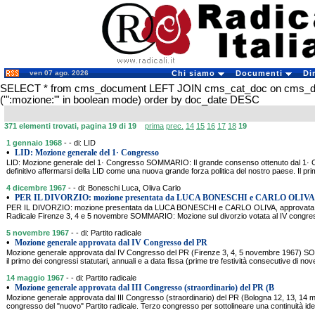
ven 07 ago. 2026
Chi siamo
Documenti
Di
SELECT * from cms_document LEFT JOIN cms_cat_doc on cms_
('":mozione:"' in boolean mode) order by doc_date DESC
371 elementi trovati, pagina 19 di 19
prima
prec.
14
15
16
17
18
19
1 gennaio 1968
- - di: LID
•
LID: Mozione generale del 1· Congresso
LID: Mozione generale del 1· Congresso SOMMARIO: Il grande consenso ottenuto dal 1· Co
definitivo affermarsi della LID come una nuova grande forza politica del nostro paese. Il p
4 dicembre 1967
- - di: Boneschi Luca, Oliva Carlo
•
PER IL DIVORZIO: mozione presentata da LUCA BONESCHI e CARLO OLIVA,
PER IL DIVORZIO: mozione presentata da LUCA BONESCHI e CARLO OLIVA, approvata con
Radicale Firenze 3, 4 e 5 novembre SOMMARIO: Mozione sul divorzio votata al IV congresso
5 novembre 1967
- - di: Partito radicale
•
Mozione generale approvata dal IV Congresso del PR
Mozione generale approvata dal IV Congresso del PR (Firenze 3, 4, 5 novembre 1967) S
il primo dei congressi statutari, annuali e a data fissa (prime tre festività consecutive di 
14 maggio 1967
- - di: Partito radicale
•
Mozione generale approvata dal III Congresso (straordinario) del PR (B
Mozione generale approvata dal III Congresso (straordinario) del PR (Bologna 12, 13, 1
congresso del "nuovo" Partito radicale. Terzo congresso per sottolineare una continuità ide