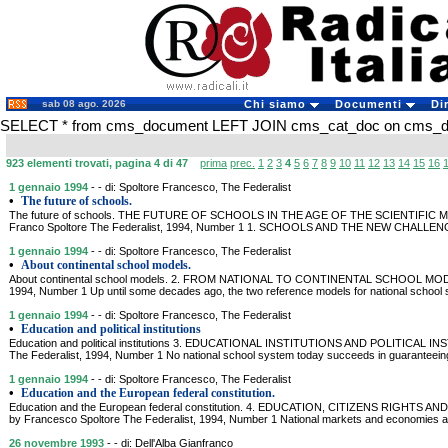
sab 08 ago. 2026
Chi siamo
Documenti
Di
SELECT * from cms_document LEFT JOIN cms_cat_doc on cms_doc
923 elementi trovati, pagina 4 di 47
prima
prec.
1
2
3
4
5
6
7
8
9
10
11
12
13
14
15
16
1 gennaio 1994
- - di: Spoltore Francesco, The Federalist
•
The future of schools.
The future of schools. THE FUTURE OF SCHOOLS IN THE AGE OF THE SCIENTIF
Franco Spoltore The Federalist, 1994, Number 1 1. SCHOOLS AND THE NEW CHALLENGES 
1 gennaio 1994
- - di: Spoltore Francesco, The Federalist
•
About continental school models.
About continental school models. 2. FROM NATIONAL TO CONTINENTAL SCHOOL MODELS
1994, Number 1 Up until some decades ago, the two reference models for national school
1 gennaio 1994
- - di: Spoltore Francesco, The Federalist
•
Education and political institutions
Education and political institutions 3. EDUCATIONAL INSTITUTIONS AND POLITICAL IN
The Federalist, 1994, Number 1 No national school system today succeeds in guaranteeing 
1 gennaio 1994
- - di: Spoltore Francesco, The Federalist
•
Education and the European federal constitution.
Education and the European federal constitution. 4. EDUCATION, CITIZENS RIGH
by Francesco Spoltore The Federalist, 1994, Number 1 National markets and economies are
26 novembre 1993
- - di: Dell'Alba Gianfranco