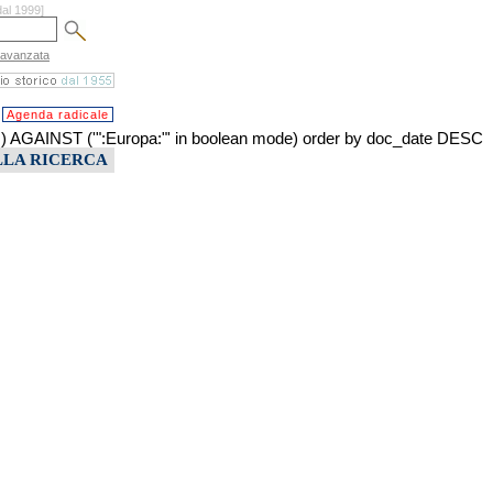
dal 1999]
 avanzata
Agenda radicale
AINST ('":Europa:"' in boolean mode) order by doc_date DESC
LLA RICERCA