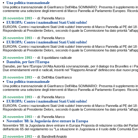
•
Una politica transnazionale
Una politica transnazionale di Gianfranco Dell'Alba SOMMARIO: Presenta il supplemento ins
contenente una selezione degli interventi di Marco Pannella al Parlamento Europeo. Ricord
26 novembre 1993
- - di: Pannella Marco
•
EUROPA: Contro i nazionalismi Stati Uniti subito!
EUROPA: Contro i nazionalismi Stati Uniti subito! Intervento di Marco Pannella al PE de
Rispondendo al Presidente Delors, secondo il quale la Commissione ha dato priorità "all'ap
26 novembre 1993
- - di: Pannella Marco
•
EUROPA: Contro i nazionalismi Stati Uniti subito!
EUROPA: Contro i nazionalismi Stati Uniti subito! Intervento di Marco Pannella al PE de
Rispondendo al Presidente Delors, secondo il quale la Commissione ha dato priorità "all'ap
26 novembre 1993
- - di: Il quotidiano radicale
•
Danubio, per fare l'Europa
Danubio, per fare l'Europa Un'Alta Autorità sovranazionale, per il dialogo tra Bruxelles e 
Due emendamenti verdi e radicali, inseriti nel "Rapporto Amaral" definiscono due nuovi prog
26 novembre 1993
- - di: Dell'Alba Gianfranco
•
Una politica transnazionale
Una politica transnazionale di Gianfranco Dell'Alba SOMMARIO: Presenta il supplemento ins
contenente una selezione degli interventi di Marco Pannella al Parlamento Europeo. Ricord
26 novembre 1993
- - di: Pannella Marco
•
EUROPA: Contro i nazionalismi Stati Uniti subito!
EUROPA: Contro i nazionalismi Stati Uniti subito! Intervento di Marco Pannella al PE de
Rispondendo al Presidente Delors, secondo il quale la Commissione ha dato priorità "all'ap
26 novembre 1993
- - di: Pannella Marco
•
Novembre '88: la Jugoslavia deve entrare in Europa
Novembre '88: la Jugoslavia deve entrare in Europa Proposta di relazione scritta del Parla
dell'articolo 65 del regolamento su "La situazione in Jugoslavia e il ruolo delle Comunità 
23 novembre 1993
- - di: Bandinelli Angiolo