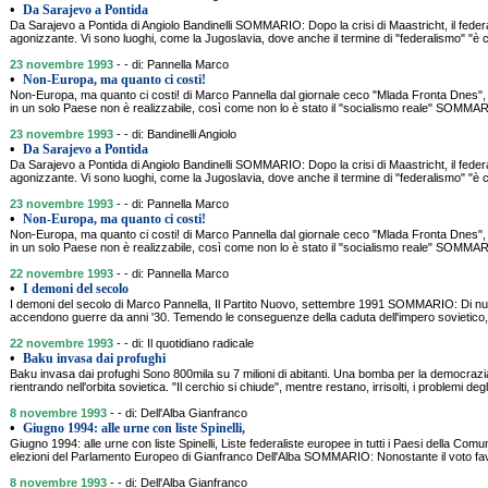
•
Da Sarajevo a Pontida
Da Sarajevo a Pontida di Angiolo Bandinelli SOMMARIO: Dopo la crisi di Maastricht, il fede
agonizzante. Vi sono luoghi, come la Jugoslavia, dove anche il termine di "federalismo" "è c
23 novembre 1993
- - di: Pannella Marco
•
Non-Europa, ma quanto ci costi!
Non-Europa, ma quanto ci costi! di Marco Pannella dal giornale ceco "Mlada Fronta Dnes
in un solo Paese non è realizzabile, così come non lo è stato il "socialismo reale" SOMMA
23 novembre 1993
- - di: Bandinelli Angiolo
•
Da Sarajevo a Pontida
Da Sarajevo a Pontida di Angiolo Bandinelli SOMMARIO: Dopo la crisi di Maastricht, il fede
agonizzante. Vi sono luoghi, come la Jugoslavia, dove anche il termine di "federalismo" "è c
23 novembre 1993
- - di: Pannella Marco
•
Non-Europa, ma quanto ci costi!
Non-Europa, ma quanto ci costi! di Marco Pannella dal giornale ceco "Mlada Fronta Dnes
in un solo Paese non è realizzabile, così come non lo è stato il "socialismo reale" SOMMA
22 novembre 1993
- - di: Pannella Marco
•
I demoni del secolo
I demoni del secolo di Marco Pannella, Il Partito Nuovo, settembre 1991 SOMMARIO: Di nuo
accendono guerre da anni '30. Temendo le conseguenze della caduta dell'impero sovietico, o
22 novembre 1993
- - di: Il quotidiano radicale
•
Baku invasa dai profughi
Baku invasa dai profughi Sono 800mila su 7 milioni di abitanti. Una bomba per la democr
rientrando nell'orbita sovietica. "Il cerchio si chiude", mentre restano, irrisolti, i problemi deg
8 novembre 1993
- - di: Dell'Alba Gianfranco
•
Giugno 1994: alle urne con liste Spinelli,
Giugno 1994: alle urne con liste Spinelli, Liste federaliste europee in tutti i Paesi della Comu
elezioni del Parlamento Europeo di Gianfranco Dell'Alba SOMMARIO: Nonostante il voto fav
8 novembre 1993
- - di: Dell'Alba Gianfranco