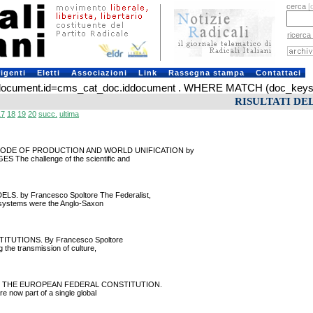
cerca
[
ricerca
rigenti
Eletti
Associazioni
Link
Rassegna stampa
Contattaci
ument.id=cms_cat_doc.iddocument . WHERE MATCH (doc_keys) AG
RISULTATI DE
17
18
19
20
succ.
ultima
IC MODE OF PRODUCTION AND WORLD UNIFICATION by
The challenge of the scientific and
. by Francesco Spoltore The Federalist,
 systems were the Anglo-Saxon
STITUTIONS. By Francesco Spoltore
the transmission of culture,
TS AND THE EUROPEAN FEDERAL CONSTITUTION.
 now part of a single global