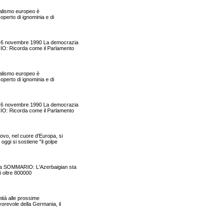
ralismo europeo è
operto di ignominia e di
", 6 novembre 1990 La democrazia
RIO: Ricorda come il Parlamento
ralismo europeo è
operto di ignominia e di
", 6 novembre 1990 La democrazia
RIO: Ricorda come il Parlamento
vo, nel cuore d'Europa, si
ggi si sostiene "il golpe
azia SOMMARIO: L'Azerbaigian sta
li oltre 800000
nità alle prossime
orevole della Germania, il