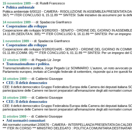
15 novembre 1989
- - di: Rutelli Francesco
•
Politica ambientale
Politica ambientale 6/00110 - CAMERA - RISOLUZIONE IN ASSEMBLEA PRESENTATA DA 
367) *** ITER CONCLUSO IL 15.11.89 *** SINTESI: Sulle iniziative da assumere per la defini
14 novembre 1989
- - di: Spadaccia Gianfranco
•
Cooperazione allo sviluppo
Cooperazione allo sviluppo 9/1892/003 - SENATO - ORDINE DEL GIORNO IN ASSEMB
14.11.89 (SEDUTA N. 305) *** ITER CONCLUSO IL 16.11.89 *** SINTESI: Per un impegno del
1 novembre 1989
- - di: Spadaccia Gianfranco
•
Cooperazione allo sviluppo
Cooperazione allo sviluppo 0/1892/014/05 - SENATO - ORDINE DEL GIORNO IN CO
01.11.89 (COMM. 05) *** ITER CONCLUSO IL 01.11.89 *** SINTESI: Per un impegno del Gove
17 ottobre 1989
- - di: Pegado Liz Jorge
•
Transnazionalismo e politica.
Transnazionalismo e politica. Jorge Pegado Liz SOMMARIO: L'autore, un noto avvocato p
Parlamento europeo, invitato al Consiglio federale di settembre, risponde qui a tre quesiti fo
16 ottobre 1989
- - di: Calderisi Giuseppe
•
CEE: Il deficit democratico
CEE: Il deficit democratico Gruppo Federalista Europa della Camera dei deputati italiana 
partecipazione delle Camere nei lavori preparatori all'emanazione degli atti normativi co
16 ottobre 1989
- - di: Calderisi Giuseppe
•
CEE: Il deficit democratico
CEE: Il deficit democratico Gruppo Federalista Europa della Camera dei deputati italiana 
partecipazione delle Camere nei lavori preparatori all'emanazione degli atti normativi co
11 ottobre 1989
- - di: Calderisi Giuseppe
•
Atti normativi comunitari
Atti normativi comunitari 2/00676 - CAMERA - INTERPELLANZA PRESENTATA DA CALDERI
*** ITER IN CORSO *** MINISTRO DELEGATO : POLITICA COMUNITARIA DESTINATAR