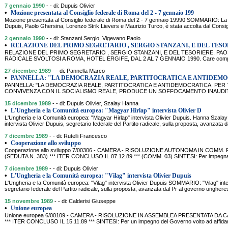
7 gennaio 1990
- - di: Dupuis Olivier
•
Mozione presentata al Consiglio federale di Roma del 2 - 7 gennaio 199
Mozione presentata al Consiglio federale di Roma del 2 - 7 gennaio 19990 SOMMARIO: La 
Dupuis, Paolo Ghersina, Lorenzo Strik Lievers e Maurizio Turco, è stata accolta dal Consi
2 gennaio 1990
- - di: Stanzani Sergio, Vigevano Paolo
•
RELAZIONE DEL PRIMO SEGRETARIO , SERGIO STANZANI, E DEL TESO
RELAZIONE DEL PRIMO SEGRETARIO , SERGIO STANZANI, E DEL TESORIERE, PA
RADICALE SVOLTOSI A ROMA, HOTEL ERGIFE, DAL 2 AL 7 GENNAIO 1990. Care compagne
27 dicembre 1989
- - di: Pannella Marco
•
PANNELLA: "LA DEMOCRAZIA REALE, PARTITOCRATICA E ANTIDEMO
PANNELLA: "LA DEMOCRAZIA REALE, PARTITOCRATICA E ANTIDEMOCRATICA, PER 
CONVIVENZA CON IL SOCIALISMO REALE, PRODUCE UN SOFFOCAMENTO INAUDITO DE
15 dicembre 1989
- - di: Dupuis Olivier, Szalay Hanna
•
L'Ungheria e la Comunità europea: "Magyar Hirlap" intervista Olivier D
L'Ungheria e la Comunità europea: "Magyar Hirlap" intervista Olivier Dupuis. Hanna Szal
intervista Olivier Dupuis, segretario federale del Partito radicale, sulla proposta, avanzata 
7 dicembre 1989
- - di: Rutelli Francesco
•
Cooperazione allo sviluppo
Cooperazione allo sviluppo 7/00306 - CAMERA - RISOLUZIONE AUTONOMA IN COMM. 
(SEDUTA N. 383) *** ITER CONCLUSO IL 07.12.89 *** (COMM. 03) SINTESI: Per impegnare i
7 dicembre 1989
- - di: Dupuis Olivier
•
L'Ungheria e la Comunità europea: "Vilag" intervista Olivier Dupuis
L'Ungheria e la Comunità europea: "Vilag" intervista Olivier Dupuis SOMMARIO: "Vilag" inte
segretario federale del Partito radicale, sulla proposta, avanzata dal Pr al governo ungheres
15 novembre 1989
- - di: Calderisi Giuseppe
•
Unione europea
Unione europea 6/00109 - CAMERA - RISOLUZIONE IN ASSEMBLEA PRESENTATA DA CAL
*** ITER CONCLUSO IL 15.11.89 *** SINTESI: Per un impegno del Governo volto ad affida