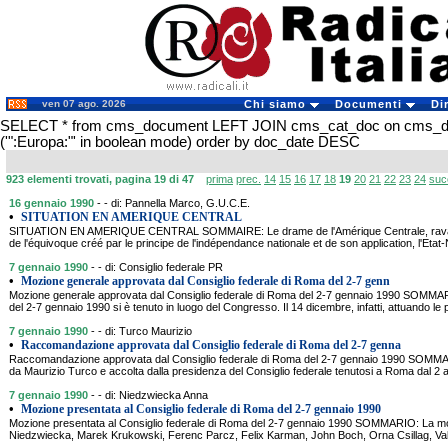
ven 07 ago. 2026
Chi siamo
Documenti
Di
SELECT * from cms_document LEFT JOIN cms_cat_doc on cms_
('":Europa:"' in boolean mode) order by doc_date DESC
923 elementi trovati, pagina 19 di 47
prima
prec.
14
15
16
17
18
19
20
21
22
23
24
suc
16 gennaio 1990
- - di: Pannella Marco, G.U.C.E.
•
SITUATION EN AMERIQUE CENTRAL
SITUATION EN AMERIQUE CENTRAL SOMMAIRE: Le drame de l'Amérique Centrale, ravagée 
de l'équivoque créé par le principe de l'indépendance nationale et de son application, l'Etat
7 gennaio 1990
- - di: Consiglio federale PR
•
Mozione generale approvata dal Consiglio federale di Roma del 2-7 genn
Mozione generale approvata dal Consiglio federale di Roma del 2-7 gennaio 1990 SOMMARI
del 2-7 gennaio 1990 si è tenuto in luogo del Congresso. Il 14 dicembre, infatti, attuando le
7 gennaio 1990
- - di: Turco Maurizio
•
Raccomandazione approvata dal Consiglio federale di Roma del 2-7 genna
Raccomandazione approvata dal Consiglio federale di Roma del 2-7 gennaio 1990 SOMM
da Maurizio Turco e accolta dalla presidenza del Consiglio federale tenutosi a Roma dal 2 a
7 gennaio 1990
- - di: Niedzwiecka Anna
•
Mozione presentata al Consiglio federale di Roma del 2-7 gennaio 1990
Mozione presentata al Consiglio federale di Roma del 2-7 gennaio 1990 SOMMARIO: La m
Niedzwiecka, Marek Krukowski, Ferenc Parcz, Felix Karman, John Boch, Orna Csillag, Valen