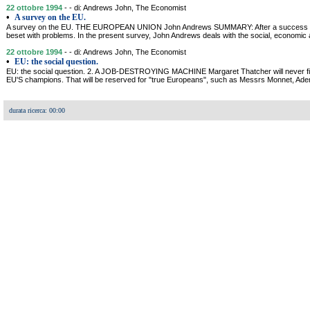
22 ottobre 1994
- - di: Andrews John, The Economist
•
A survey on the EU.
A survey on the EU. THE EUROPEAN UNION John Andrews SUMMARY: After a success bui
beset with problems. In the present survey, John Andrews deals with the social, economic a
22 ottobre 1994
- - di: Andrews John, The Economist
•
EU: the social question.
EU: the social question. 2. A JOB-DESTROYING MACHINE Margaret Thatcher will never fin
EU'S champions. That will be reserved for "true Europeans", such as Messrs Monnet, Ade
durata ricerca: 00:00