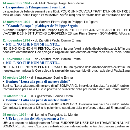
14 novembre 1994
- - di: Mink George, Page Jean-Pierre
•
La question de l'élargissement vers l'Est.
La question de l'élargissement vers l'Est. POUR UN NOUVEAU TRAIT D'UNION ENTR
Mink et Jean-Pierre Page * SOMMAIRE: Après cinq ans de "transition" et d'attirance non dé
12 novembre 1994
- - di: Servent Pierre, Seguin Philippe, Le Figaro
•
"Grande Europe": plaidoyer de Philippe Seguin
"Grande Europe": plaidoyer de Philippe Seguin PHILIPPE SEGUIN VEUT ASSOCIER LE
L'AVENIR DES INSTITUTIONS EUROPEENNES. par Pierre Servent SOMMAIRE: A l'occasion
11 novembre 1994
- - di: Zanuttini Paola, Bonino Emma
•
NO! E NO CHE NON MI PENTO...
NO! E NO CHE NON MI PENTO... Cosa ci fa una "pierina della disobbedienza civile" in un
neoeletta commissaria Cee spiega le ragioni del suo cambio di rotta: radicale di Paola Za
11 novembre 1994
- - di: Zanuttini Paola, Bonino Emma
•
NO! E NO CHE NON MI PENTO...
NO! E NO CHE NON MI PENTO... Cosa ci fa una "pierina della disobbedienza civile" in un
neoeletta commissaria Cee spiega le ragioni del suo cambio di rotta: radicale di Paola Za
30 ottobre 1994
- - di: il gazzettino, Bonino Emma
•
Bonino: "Lotta alla pena di morte e diritti"
Bonino: "Lotta alla pena di morte e diritti" SOMMARIO. Intervista rilasciata "a caldo", subit
Commissaria presso la UE e le polemiche suscitate dalla preferenza data ad Emma sull'on.
30 ottobre 1994
- - di: il gazzettino, Bonino Emma
•
Bonino: "Lotta alla pena di morte e diritti"
Bonino: "Lotta alla pena di morte e diritti" SOMMARIO. Intervista rilasciata "a caldo", subit
Commissaria presso la UE e le polemiche suscitate dalla preferenza data ad Emma sull'on.
25 ottobre 1994
- - di: Lemoine Françoise, Le Monde
•
UE: la question de l'élargissement à l'est.
UE: la question de l'élargissement à l'est. EUROPE DE L'EST: DE LA TRANSITION A L'
SOMMAIRE: Six pays d'Europe centrale et orientale ont entamé les discussions préliminair