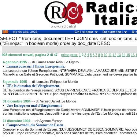
gio 06 ago. 2026
Chi siamo
Documenti
Di
SELECT * from cms_document LEFT JOIN cms_cat_doc on cms_
('":Europa:"' in boolean mode) order by doc_date DESC
923 elementi trovati, pagina 2 di 47
prima
prec.
1
2
3
4
5
6
7
8
9
10
11
12
13
14
15
16
4 gennaio 1995
- - di: Lamassoure Alain, Le Figaro
•
Lamassoure sur l'Union Européenne.
Lamassoure sur l'Union Européenne. INTERVIEW DE ALAIN LAMASSOURE, MINISTR
Marie-France Calle et Georges Potriquet. SOMMAIRE: L'élargissement ne devra pas se fa
3 gennaio 1995
- - di: Lemaitre Philippe, Le Monde
•
UE: la question de l'élargissement.
UE: la question de l'élargissement. SOUS LA PRESIDENCE FRANCAISE DEPUIS LE 1
SON ELARGISSEMENT A L'EST. par Philippe Lemaître SOMMAIRE: La France préside depui
31 dicembre 1994
- - di: Vernet Daniel, Le Monde
•
Une Europe en mal d'élargissement
Une Europe en mal d'élargissement de Daniel Vernet SOMMAIRE: l'Union passe de douze 
sur les institutions capables d'accueillir - à terme - les pays de l'Est. Le Monde, samedi 3
11 dicembre 1994
- - di: Agence Europe
•
Compte-rendu du Sommet de Essen.
Compte-rendu du Sommet de Essen. (EU) UE/SOMMET DE ESSEN SOMMAIRE: Approbation
pays d'Europe centrale et orientale, mais sans susciter de "fausses attentes" - sommet s