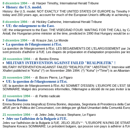
8 dicembre 1994
- - di: Harper Timothy, International Herald Tribune
•
History: the U.S. model.
History: the U.S. model. NOT EXACTLY THE UNITED STATES OF EUROPE by Timothy H
today and 200 years ago, account for much of the European Union's difficulty in achieving 
8 dicembre 1994
- - di: Hickley Catherine, International Herald Tribune
•
UE: the enlargement to the East.
UE: the enlargement to the East. THE VISEGRAD FOUR: WAITING FOR THE CALL by C
Antall, the Hungarian prime minister at the time, predicted in 1990 that Hungary would be
3 dicembre 1994
- - di: Krauze Jan, Le Monde
•
La question de l'élargissement à l'Est.
La question de l'élargissement à l'Est. LES BEGAIEMENTS DE L'ELARGISSEMENT par J
sont pressés d'adhérer à l'UE. Les étapes de préparation et d'adaptation proposées par le
28 novembre 1994
- - di: Bonino Emma
•
MILITARY INTERVENTION AGAINST FAILED "REALPOLITIK" !
MILITARY INTERVENTION AGAINST FAILED "REALPOLITIK" ! ABSTRACT: Interview with 
Xhaferi published in "Koha" (*) on November 28th 1994. (*) "Koha" (="Time") is an Alban
25 novembre 1994
- - di: Bocev Pierre, Le Figaro
•
UE: la question de l'élargissement à l'Est.
UE: la question de l'élargissement à l'Est. AU SOMMET D'ESSEN: L'EUROPE DE L'EST 
SOMMAIRE: Malgré des promesses informelles, l'Allemagne a décidé de ne pas inviter à 
22 novembre 1994
- - di: Partito radicale
•
Emma Bonino
Emma Bonino (nota biografica) Emma Bonino, deputata, Segretaria di Presidenza della Ca
all'UE per la Politica dei Consumatori, con delega per gli Aiuti Umanitari della Comunità E
21 novembre 1994
- - di: Jelev Jelio, Kovacs Stephane, Le Figaro
•
Jelev sur l'adhésion de la Bulgarie à l'UE.
Jelev sur l'adhésion de la Bulgarie à l'UE. JELIO JELEV * : "L'EUROPE N'A PAS DE ST
Stephane Kovacs SOMMAIRE: Le président bulgare, qui pousse son pays à adhérer à l'Uni