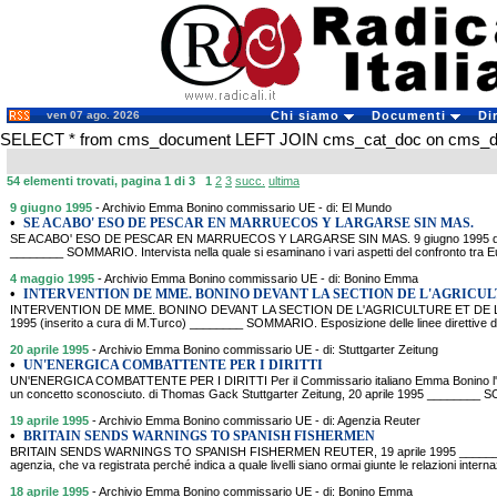
ven 07 ago. 2026
Chi siamo
Documenti
Di
SELECT * from cms_document LEFT JOIN cms_cat_doc on cms_doc
54 elementi trovati, pagina 1 di 3
1
2
3
succ.
ultima
9 giugno 1995
- Archivio Emma Bonino commissario UE - di: El Mundo
•
SE ACABO' ESO DE PESCAR EN MARRUECOS Y LARGARSE SIN MAS.
SE ACABO' ESO DE PESCAR EN MARRUECOS Y LARGARSE SIN MAS. 9 giugno 1995 di Ca
________ SOMMARIO. Intervista nella quale si esaminano i vari aspetti del confronto tra E
4 maggio 1995
- Archivio Emma Bonino commissario UE - di: Bonino Emma
•
INTERVENTION DE MME. BONINO DEVANT LA SECTION DE L'AGRICUL
INTERVENTION DE MME. BONINO DEVANT LA SECTION DE L'AGRICULTURE ET DE 
1995 (inserito a cura di M.Turco) ________ SOMMARIO. Esposizione delle linee direttive d
20 aprile 1995
- Archivio Emma Bonino commissario UE - di: Stuttgarter Zeitung
•
UN'ENERGICA COMBATTENTE PER I DIRITTI
UN'ENERGICA COMBATTENTE PER I DIRITTI Per il Commissario italiano Emma Bonino l'esse
un concetto sconosciuto. di Thomas Gack Stuttgarter Zeitung, 20 aprile 1995 ________ SO
19 aprile 1995
- Archivio Emma Bonino commissario UE - di: Agenzia Reuter
•
BRITAIN SENDS WARNINGS TO SPANISH FISHERMEN
BRITAIN SENDS WARNINGS TO SPANISH FISHERMEN REUTER, 19 aprile 1995 ________ 
agenzia, che va registrata perché indica a quale livelli siano ormai giunte le relazioni intern
18 aprile 1995
- Archivio Emma Bonino commissario UE - di: Bonino Emma