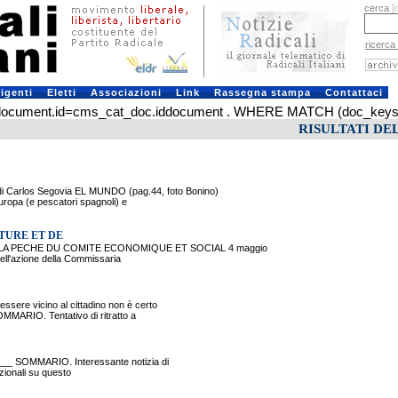
cerca
[
ricerca
rigenti
Eletti
Associazioni
Link
Rassegna stampa
Contattaci
ument.id=cms_cat_doc.iddocument . WHERE MATCH (doc_keys) AGA
RISULTATI DE
rlos Segovia EL MUNDO (pag.44, foto Bonino)
uropa (e pescatori spagnoli) e
TURE ET DE
LA PECHE DU COMITE ECONOMIQUE ET SOCIAL 4 maggio
ell'azione della Commissaria
re vicino al cittadino non è certo
MMARIO. Tentativo di ritratto a
SOMMARIO. Interessante notizia di
azionali su questo