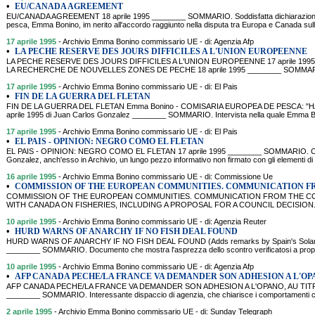
•
EU/CANADA AGREEMENT
EU/CANADA AGREEMENT 18 aprile 1995 ________ SOMMARIO. Soddisfatta dichiarazione c
pesca, Emma Bonino, im nerito all'accordo raggiunto nella disputa tra Europa e Canada sull
17 aprile 1995
- Archivio Emma Bonino commissario UE - di: Agenzia Afp
•
LA PECHE RESERVE DES JOURS DIFFICILES A L'UNION EUROPEENNE
LA PECHE RESERVE DES JOURS DIFFICILES A L'UNION EUROPEENNE 17 aprile 1995
LA RECHERCHE DE NOUVELLES ZONES DE PECHE 18 aprile 1995 ________ SOMMARIO. Si
17 aprile 1995
- Archivio Emma Bonino commissario UE - di: El Pais
•
FIN DE LA GUERRA DEL FLETAN
FIN DE LA GUERRA DEL FLETAN Emma Bonino - COMISARIA EUROPEA DE PESCA:
aprile 1995 di Juan Carlos Gonzalez ________ SOMMARIO. Intervista nella quale Emma Bon
17 aprile 1995
- Archivio Emma Bonino commissario UE - di: El Pais
•
EL PAIS - OPINION: NEGRO COMO EL FLETAN
EL PAIS - OPINION: NEGRO COMO EL FLETAN 17 aprile 1995 ________ SOMMARIO. Certame
Gonzalez, anch'esso in Archivio, un lungo pezzo informativo non firmato con gli elementi di 
16 aprile 1995
- Archivio Emma Bonino commissario UE - di: Commissione Ue
•
COMMISSION OF THE EUROPEAN COMMUNITIES. COMMUNICATION F
COMMISSION OF THE EUROPEAN COMMUNITIES. COMMUNICATION FROM THE C
WITH CANADA ON FISHERIES, INCLUDING A PROPOSAL FOR A COUNCIL DECISION. 16 
10 aprile 1995
- Archivio Emma Bonino commissario UE - di: Agenzia Reuter
•
HURD WARNS OF ANARCHY IF NO FISH DEAL FOUND
HURD WARNS OF ANARCHY IF NO FISH DEAL FOUND (Adds remarks by Spain's Solana) 
________ SOMMARIO. Documento che mostra l'asprezza dello scontro verificatosi a propos
10 aprile 1995
- Archivio Emma Bonino commissario UE - di: Agenzia Afp
•
AFP CANADA PECHE/LA FRANCE VA DEMANDER SON ADHESION A L'OPA
AFP CANADA PECHE/LA FRANCE VA DEMANDER SON ADHESION A L'OPANO, AU TITRE
________ SOMMARIO. Interessante dispaccio di agenzia, che chiarisce i comportamenti con 
2 aprile 1995
- Archivio Emma Bonino commissario UE - di: Sunday Telegraph