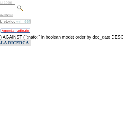
dal 1999]
 avanzata
Agenda radicale
INST ('":nafo:"' in boolean mode) order by doc_date DESC
LLA RICERCA