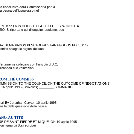
onclusiva della Commissaria per la
a pesca dell'ippoglosso nel
. di Jean Louis DOUBLET LA FLOTTE ESPAGNOLE A
 riportano qui di seguito, assieme, due
 "HAY DEMASIADOS PESCADORES PARA POCOS PECES" 17
ino spiega le ragioni del suo
nte collegato con l'articolo di J.C.
cronaca e le valutazioni
ROM THE COMMISS
OMMISSION TO THE COUNCIL ON THE OUTCOME OF NEGOTIATIONS
aprile 1995 (Bruxelles) ________ SOMMARIO.
By Jonathan Clayton 10 aprile 1995
ito della questione della pesca
NO, AU TITR
 DE SAINT PIERRE ET MIQUELON 10 aprile 1995
i quali gli Stati europei