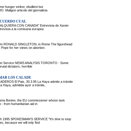
 hunger striker, ebullient but
Maligno articolo del giornalista
 ACUERDO CUAL
QUIERA CON CANADA" Entrevista de Xavier
revista a la comisaria europea
m RONALD SINGLETON, in Rome The figurehead
 Pope for her views on abortion.
st Service NEWS ANALYSIS TORONTO - Some
utal dictators, horrible
LMAR LOS CALADE
 El Pais, 30.3.95 La Haya admite a trámite
 Haya, admitida ayer a trámite,
a Bonino, the EU commissioner whose task
 : from humanitarian aid in
995 SPOKESMAN'S SERVICE "It's time to stop
es, because we will only find