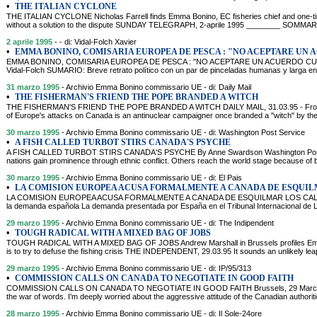
•
THE ITALIAN CYCLONE
THE ITALIAN CYCLONE Nicholas Farrell finds Emma Bonino, EC fisheries chief and one-time
without a solution to the dispute SUNDAY TELEGRAPH, 2-aprile 1995 ________ SOMMARIO. 
2 aprile 1995
- - di: Vidal-Folch Xavier
•
EMMA BONINO, COMISARIA EUROPEA DE PESCA : "NO ACEPTARE UN
EMMA BONINO, COMISARIA EUROPEA DE PESCA : "NO ACEPTARE UN ACUERDO CUAL
Vidal-Folch SUMARIO: Breve retrato político con un par de pinceladas humanas y larga ent
31 marzo 1995
- Archivio Emma Bonino commissario UE - di: Daily Mail
•
THE FISHERMAN'S FRIEND THE POPE BRANDED A WITCH
THE FISHERMAN'S FRIEND THE POPE BRANDED A WITCH DAILY MAIL, 31.03.95 - Fro
of Europe's attacks on Canada is an antinuclear campaigner once branded a "witch" by the
30 marzo 1995
- Archivio Emma Bonino commissario UE - di: Washington Post Service
•
A FISH CALLED TURBOT STIRS CANADA'S PSYCHE
A FISH CALLED TURBOT STIRS CANADA'S PSYCHE By Anne Swardson Washington Po
nations gain prominence through ethnic conflict. Others reach the world stage because of br
30 marzo 1995
- Archivio Emma Bonino commissario UE - di: El Pais
•
LA COMISION EUROPEA ACUSA FORMALMENTE A CANADA DE ESQUI
LA COMISION EUROPEA ACUSA FORMALMENTE A CANADA DE ESQUILMAR LOS CALADEROS
la demanda española La demanda presentada por España en el Tribunal Internacional de La
29 marzo 1995
- Archivio Emma Bonino commissario UE - di: The Indipendent
•
TOUGH RADICAL WITH A MIXED BAG OF JOBS
TOUGH RADICAL WITH A MIXED BAG OF JOBS Andrew Marshall in Brussels profiles Emm
is to try to defuse the fishing crisis THE INDEPENDENT, 29.03.95 It sounds an unlikely leap
29 marzo 1995
- Archivio Emma Bonino commissario UE - di: IP/95/313
•
COMMISSION CALLS ON CANADA TO NEGOTIATE IN GOOD FAITH
COMMISSION CALLS ON CANADA TO NEGOTIATE IN GOOD FAITH Brussels, 29 March 1
the war of words. I'm deeply worried about the aggressive attitude of the Canadian authoriti
28 marzo 1995
- Archivio Emma Bonino commissario UE - di: Il Sole-24ore