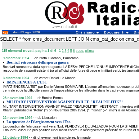
dom 09 ago. 2026
Chi siamo
Documenti
Di
SELECT * from cms_document LEFT JOIN cms_cat_doc on cms_doc
115 elementi trovati, pagina 1 di 6
1
2
3
4
5
6
succ.
ultima
9 dicembre 1994
- - di: Porta Giovanni, Panorama
•
Bosnia/I retroscena della sporca guerra
Bosnia/I retroscena della sporca guerra LA RESA: PERCHE' L'ONU E' IMPOTENTE di Gio
resoconto dei rapporti esistenti tra gli ufficiali delle forze di pace e i militari serbi, testimoniat
3 dicembre 1994
- - di: Vernet Daniel, Le Monde
•
IMPATIENCES A L'EST
IMPATIENCES A L'EST par Daniel Vernet SOMMAIRE: L'auteur affronte les nouveaux probl
centrale et de la difficulté sinon de l'impossibilité de les affronter dans le cadre des orga
28 novembre 1994
- - di: Bonino Emma
•
MILITARY INTERVENTION AGAINST FAILED "REALPOLITIK" !
MILITARY INTERVENTION AGAINST FAILED "REALPOLITIK" ! ABSTRACT: Interview with 
Xhaferi published in "Koha" (*) on November 28th 1994. (*) "Koha" (="Time") is an Alban
22 novembre 1994
- - di: Liberation
•
La question de l'élargissement vers l'Est.
La question de l'élargissement vers l'Est. PLAIDOYER DE BALLADUR POUR LA STABI
Edouard Balladur a pris position lundi matin contre un »élargisement précipité de l'Otan et
12 ottobre 1994
- - di: chevenement jean-pierre, le monde