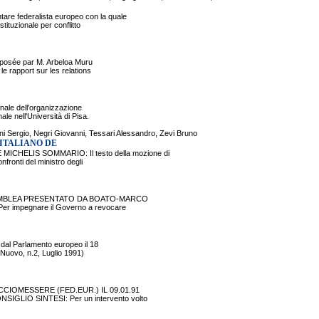
e federalista europeo con la quale
tituzionale per conflitto
déposée par M. Arbeloa Muru
le rapport sur les relations
ale dell'organizzazione
e nell'Università di Pisa.
i Sergio, Negri Giovanni, Tessari Alessandro, Zevi Bruno
 ITALIANO DE
HELIS SOMMARIO: Il testo della mozione di
fronti del ministro degli
 ASSEMBLEA PRESENTATO DA BOATO-MARCO
er impegnare il Governo a revocare
dal Parlamento europeo il 18
o Nuovo, n.2, Luglio 1991)
ICCIOMESSERE (FED.EUR.) IL 09.01.91
IGLIO SINTESI: Per un intervento volto