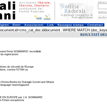
cerca
[
ricerca
rigenti
Eletti
Associazioni
Link
Rassegna stampa
Contattaci
ument.id=cms_cat_doc.iddocument . WHERE MATCH (doc_keys) AGA
RISULTATI DE
vanni Porta SOMMARIO: incredibile
i da registrazioni
èmes de sécurité de l'Europe
nisations, comme l'OTAN ou
Emma Bonino by Dukagjin Gorani and Sihana
ian-language newsmagazine
LITE EN EUROPE par J.A. SOMMAIRE:
 de l'Union européenne