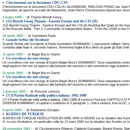
•
Chevènement sur le document CDU-CSU
Chevènement sur le document CDU-CSU A L'ALLEMAGNE, PARLONS FRANC par Jean-Pi
l'opposition de gauche au traité de Maastricht, Jean-Pierre Chevènement répond aux réce
1 luglio 1994
- - di: Thamm Berndt Georg
•
(12) Berndt Georg Thamm - Eastern Europe and the CIS (II)
(12) Berndt Georg Thamm - Eastern Europe and the CIS (II) Anything But Quiet on the Eas
to the Russian Mafia - Part 2: Community of Independent States - From the USSR to the
16 aprile 1993
- - di: Garimberti Paolo
•
Grande Serbia vile Occidente
Grande Serbia vile Occidente di Paolo Garimberti SOMMARIO: L'operazione militare "deny gli
condotta dalla Nato è, secondo l'autore, l'ennesima foglia di fico dietro la quale gli Stati Un
11 aprile 1993
- - di: Baget Bozzo Gianni
•
Un crocefisso che non risorge
Un crocefisso che non risorge di Gianni Baget Bozzo SOMMARIO: Dura requisitoria contro l
degli egoismi che non sa opporsi alla barbarie del nazismo e del comunismo oggi al potere in
11 aprile 1993
- - di: Baget Bozzo Gianni
•
Un crocefisso che non risorge
Un crocefisso che non risorge di Gianni Baget Bozzo SOMMARIO: Dura requisitoria contro l
degli egoismi che non sa opporsi alla barbarie del nazismo e del comunismo oggi al potere in
1 gennaio 1993
- - di: Ponzone Lorenza
•
(7) Il Partito Radicale nella politica italiana: 1962-1989
(7) Il Partito Radicale nella politica italiana: 1962-1989 di Lorenza Ponzone CAPITOL
DIVERSA SOMMARIO: Il capitolo è suddiviso in 5 paragrafi. 1. Uniti a sinistra, fuori la DC: s
9 aprile 1992
- - di: Parlamento Europeo
•
KURDES DE TURQUIE
KURDES DE TURQUIE RESOLUTION B3-0488, 0493 et 0553/92 sur la situation des Kurde
A. vu ses résolutions, en particulier celle du 12 mars 1992 sur la situation des Kurdes en I
29 novembre 1991
- - di: Cicciomessere Roberto, Calderisi Giuseppe, Bonino Emma, Stanz