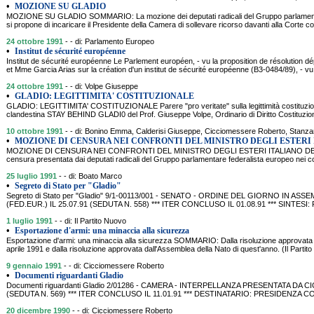
•
MOZIONE SU GLADIO
MOZIONE SU GLADIO SOMMARIO: La mozione dei deputati radicali del Gruppo parlamentar
si propone di incaricare il Presidente della Camera di sollevare ricorso davanti alla Corte cos
24 ottobre 1991
- - di: Parlamento Europeo
•
Institut de sécurité européenne
Institut de sécurité européenne Le Parlement européen, - vu la proposition de résolution 
et Mme Garcia Arias sur la création d'un institut de sécurité européenne (B3-0484/89), - vu 
24 ottobre 1991
- - di: Volpe Giuseppe
•
GLADIO: LEGITTIMITA' COSTITUZIONALE
GLADIO: LEGITTIMITA' COSTITUZIONALE Parere "pro veritate" sulla legittimità costituzion
clandestina STAY BEHIND GLADI0 del Prof. Giuseppe Volpe, Ordinario di Diritto Costituzional
10 ottobre 1991
- - di: Bonino Emma, Calderisi Giuseppe, Cicciomessere Roberto, Stanzan
•
MOZIONE DI CENSURA NEI CONFRONTI DEL MINISTRO DEGLI ESTERI
MOZIONE DI CENSURA NEI CONFRONTI DEL MINISTRO DEGLI ESTERI ITALIANO DE MIC
censura presentata dai deputati radicali del Gruppo parlamentare federalista europeo nei con
25 luglio 1991
- - di: Boato Marco
•
Segreto di Stato per "Gladio"
Segreto di Stato per "Gladio" 9/1-00113/001 - SENATO - ORDINE DEL GIORNO IN
(FED.EUR.) IL 25.07.91 (SEDUTA N. 558) *** ITER CONCLUSO IL 01.08.91 *** SINTESI: P
1 luglio 1991
- - di: Il Partito Nuovo
•
Esportazione d'armi: una minaccia alla sicurezza
Esportazione d'armi: una minaccia alla sicurezza SOMMARIO: Dalla risoluzione approvata 
aprile 1991 e dalla risoluzione approvata dall'Assemblea della Nato di quest'anno. (Il Partit
9 gennaio 1991
- - di: Cicciomessere Roberto
•
Documenti riguardanti Gladio
Documenti riguardanti Gladio 2/01286 - CAMERA - INTERPELLANZA PRESENTATA DA C
(SEDUTA N. 569) *** ITER CONCLUSO IL 11.01.91 *** DESTINATARIO: PRESIDENZA CONS
20 dicembre 1990
- - di: Cicciomessere Roberto