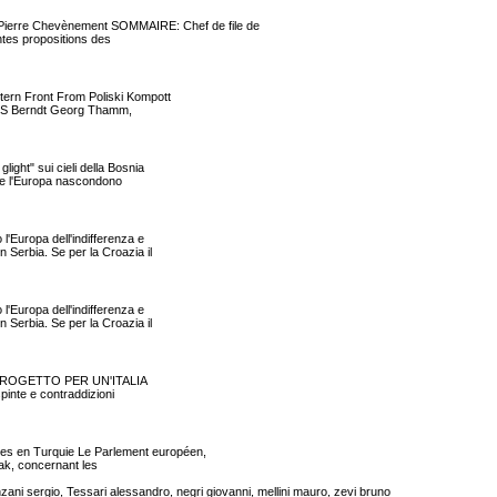
erre Chevènement SOMMAIRE: Chef de file de
ntes propositions des
tern Front From Poliski Kompott
 CIS Berndt Georg Thamm,
ght" sui cieli della Bosnia
iti e l'Europa nascondono
'Europa dell'indifferenza e
 Serbia. Se per la Croazia il
'Europa dell'indifferenza e
 Serbia. Se per la Croazia il
O IV PROGETTO PER UN'ITALIA
pinte e contraddizioni
s en Turquie Le Parlement européen,
rak, concernant les
ani sergio, Tessari alessandro, negri giovanni, mellini mauro, zevi bruno