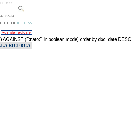
dal 1999]
 avanzata
Agenda radicale
INST ('":nato:"' in boolean mode) order by doc_date DESC
LLA RICERCA