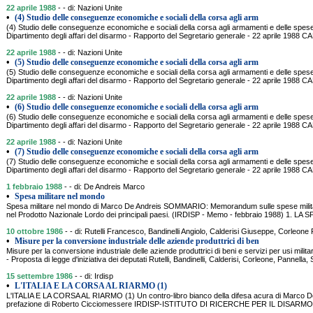
22 aprile 1988
- - di: Nazioni Unite
•
(4) Studio delle conseguenze economiche e sociali della corsa agli arm
(4) Studio delle conseguenze economiche e sociali della corsa agli armamenti e delle spese m
Dipartimento degli affari del disarmo - Rapporto del Segretario generale - 22 aprile 1
22 aprile 1988
- - di: Nazioni Unite
•
(5) Studio delle conseguenze economiche e sociali della corsa agli arm
(5) Studio delle conseguenze economiche e sociali della corsa agli armamenti e delle spese m
Dipartimento degli affari del disarmo - Rapporto del Segretario generale - 22 aprile 198
22 aprile 1988
- - di: Nazioni Unite
•
(6) Studio delle conseguenze economiche e sociali della corsa agli arm
(6) Studio delle conseguenze economiche e sociali della corsa agli armamenti e delle spese m
Dipartimento degli affari del disarmo - Rapporto del Segretario generale - 22 aprile 
22 aprile 1988
- - di: Nazioni Unite
•
(7) Studio delle conseguenze economiche e sociali della corsa agli arm
(7) Studio delle conseguenze economiche e sociali della corsa agli armamenti e delle spese m
Dipartimento degli affari del disarmo - Rapporto del Segretario generale - 22 aprile 1
1 febbraio 1988
- - di: De Andreis Marco
•
Spesa militare nel mondo
Spesa militare nel mondo di Marco De Andreis SOMMARIO: Memorandum sulle spese militari
nel Prodotto Nazionale Lordo dei principali paesi. (IRDISP - Memo - febbraio 1988) 1.
10 ottobre 1986
- - di: Rutelli Francesco, Bandinelli Angiolo, Calderisi Giuseppe, Corleo
•
Misure per la conversione industriale delle aziende produttrici di ben
Misure per la conversione industriale delle aziende produttrici di beni e servizi per usi milit
- Proposta di legge d'iniziativa dei deputati Rutelli, Bandinelli, Calderisi, Corleone, Pannella,
15 settembre 1986
- - di: Irdisp
•
L'ITALIA E LA CORSA AL RIARMO (1)
L'ITALIA E LA CORSA AL RIARMO (1) Un contro-libro bianco della difesa acura di Marco D
prefazione di Roberto Cicciomessere IRDISP-ISTITUTO DI RICERCHE PER IL DISARMO