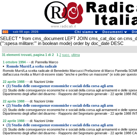
sab 08 ago. 2026
Chi siamo
Documenti
Di
SELECT * from cms_document LEFT JOIN cms_cat_doc on cms_
('":spesa militare:"' in boolean mode) order by doc_date DESC
31 elementi trovati, pagina 1 di 2
1
2
succ.
ultima
1 ottobre 1994
- - di: Pannella Marco
•
Romolo Murri/La scelta radicale
Romolo Murri/La scelta radicale di Benedetto Marcucci Prefazione di Marco Pannella S
dall'accusa rivolta a Murri di essere stato "anche e perfino un massone" (e solo per questo
22 aprile 1988
- - di: Nazioni Unite
•
(1) Studio delle conseguenze economiche e sociali della corsa agli arm
(1) Studio delle conseguenze economiche e sociali della corsa agli armamenti e delle spese m
Dipartimento degli affari del disarmo - Rapporto del Segretario generale - 22 aprile 1988 
22 aprile 1988
- - di: Nazioni Unite
•
(2) Studio delle conseguenze economiche e sociali della corsa agli arm
(2) Studio delle conseguenze economiche e sociali della corsa agli armamenti e delle spese m
Dipartimento degli affari del disarmo - Rapporto del Segretario generale - 22 aprile 1988
22 aprile 1988
- - di: Nazioni Unite
•
(3) Studio delle conseguenze economiche e sociali della corsa agli arm
(3) Studio delle conseguenze economiche e sociali della corsa agli armamenti e delle spese m
Dipartimento degli affari del disarmo - Rapporto del Segretario generale - 22 aprile 19