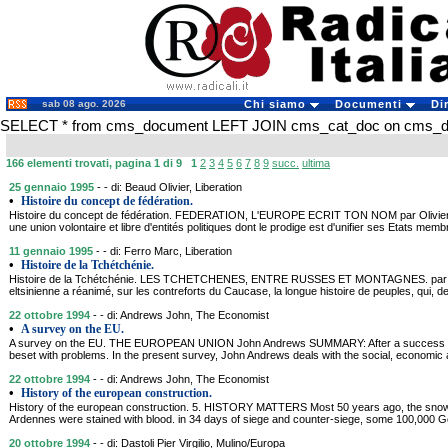
sab 08 ago. 2026
Chi siamo
Documenti
Di
SELECT * from cms_document LEFT JOIN cms_cat_doc on cms_doc
166 elementi trovati, pagina 1 di 9
1
2
3
4
5
6
7
8
9
succ.
ultima
25 gennaio 1995
- - di: Beaud Olivier, Liberation
•
Histoire du concept de fédération.
Histoire du concept de fédération. FEDERATION, L'EUROPE ECRIT TON NOM par Olivier
une union volontaire et libre d'entités politiques dont le prodige est d'unifier ses Etats mem
11 gennaio 1995
- - di: Ferro Marc, Liberation
•
Histoire de la Tchétchénie.
Histoire de la Tchétchénie. LES TCHETCHENES, ENTRE RUSSES ET MONTAGNES. par 
eltsinienne a réanimé, sur les contreforts du Caucase, la longue histoire de peuples, qui, 
22 ottobre 1994
- - di: Andrews John, The Economist
•
A survey on the EU.
A survey on the EU. THE EUROPEAN UNION John Andrews SUMMARY: After a success bui
beset with problems. In the present survey, John Andrews deals with the social, economic a
22 ottobre 1994
- - di: Andrews John, The Economist
•
History of the european construction.
History of the european construction. 5. HISTORY MATTERS Most 50 years ago, the snow-c
Ardennes were stained with blood. in 34 days of siege and counter-siege, some 100,000 
20 ottobre 1994
- - di: Dastoli Pier Virgilio, Mulino/Europa