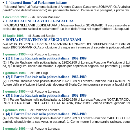
•
I "discorsi-fiume" al Parlamento italiano
I "discorsi-fiume" al Parlamento italiano di Antonio Glauco Casanova SOMMARIO: Analisi stori
parola" (cioè dell'ostruzionismo) nel parlamento italiano. Divisa in due paragrafi, il primo dei
1 dicembre 1993
- - di: Teodori Massimo
•
I RADICALI NELLA VIII LEGISLATURA
I RADICALI NELLA VIII LEGISLATURA di Massimo Teodori SOMMARIO: Il successo alle elez
eroica dei quattro radicali in parlamento". Le liste della "rosa nel pugno" ebbero 18 deputati,
15 luglio 1993
- - di: Stanzani Sergio
•
SOFIA: INTERVENTO DI SERGIO STANZANI
SOFIA: INTERVENTO DI SERGIO STANZANI RIUNIONE DELL'ASSEMBLEA DEI PARLAM
luglio 1993 SOMMARIO: A conclusione di cinque anni e mezzo di segreteria politica del parti
1 gennaio 1993
- - di: Ponzone Lorenza
•
(1) Il Partito Radicale nella politica italiana: 1962-1989
(1) Il Partito Radicale nella politica italiana: 1962-1989 di Lorenza Ponzone Prefazione di 
dà, quì di seguito, l'indice del volume. Capitolo per capitolo si segnala, tra parentesi [ ], il n
1 gennaio 1993
- - di: Lotti Luigi
•
(2) Il Partito Radicale nella politica italiana: 1962-1989
(2) Il Partito Radicale nella politica italiana: 1962-1989 di Lorenza Ponzone PREFAZIONE 
Autore della prefazione è Luigi Lotti, docente di Storia Contemporanea presso la facoltà di 
1 gennaio 1993
- - di: Ponzone Lorenza
•
(3) Il Partito Radicale nella politica italiana: 1962-1989
(3) Il Partito Radicale nella politica italiana: 1962-1989 di Lorenza Ponzone NOTA INTR
PARTITO RADICALE NELLA POLITICA ITALIANA, 1962-1989, Schena editore, gennaio 1993)
1 gennaio 1993
- - di: Ponzone Lorenza
•
(4) Il Partito Radicale nella politica italiana: 1962-1989
(4) Il Partito Radicale nella politica italiana: 1962-1989 di Lorenza Ponzone CAPITOLO I
capitolo si suddivide, a sua volta, in paragrafi. 1. Come muore il primo partito radicale: segu
1 gennaio 1993
- - di: Ponzone Lorenza