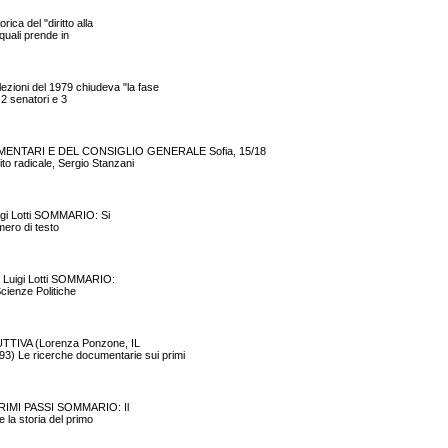
ca del "diritto alla
 quali prende in
ioni del 1979 chiudeva "la fase
 2 senatori e 3
ENTARI E DEL CONSIGLIO GENERALE Sofia, 15/18
to radicale, Sergio Stanzani
Luigi Lotti SOMMARIO: Si
umero di testo
di Luigi Lotti SOMMARIO:
Scienze Politiche
ODUTTIVA (Lorenza Ponzone, IL
 Le ricerche documentarie sui primi
 I PRIMI PASSI SOMMARIO: Il
e la storia del primo