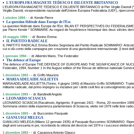
•
L'EUROPA FRA MAGNETE TEDESCO E DILUENTE BRITANNICO
L'EUROPA FRA MAGNETE TEDESCO E DILUENTE BRITANNICO di Pier Virgilio Dastoli (*) 
Virgilio Dastoli, vicepresidente nazionale dell'Unione Europea Federalista (UEF), ripercorrend
1 ottobre 1994
- - di: Kende Pierre
•
La question fédérale dans Europe de l'Est.
La question fédérale dans Europe de l'Est. BILAN ET PERSPECTIVES DU FEDERAL
par Pierre Kende * SOMMAIRE: Au regard de l'expérience historique des deux siècles dernier
10 maggio 1994
- - di: Bonino Emma
•
IL PARTITO RADICALE
IL PARTITO RADICALE Emma Bonino Segretaria del Partito Radicale SOMMARIO: Articolo d'
cui si dà conto della campagna per creazione di una giurisdizione internazionale. [I testi de
1 gennaio 1994
- - di: Albertini Mario, The Federalist
•
The defence of Europe
The defence of Europe THE DEFENCE OF EUROPE AND THE SIGNIFICANCE OF NUCLEA
Federalist, 1994, Number 1 In the August edition of the Revue de défense nationale General
1 dicembre 1993
- - di: Griffo Maurizio
•
MARIA ADELAIDE AGLIETTA
MARIA ADELAIDE AGLIETTA (Torino, 4 giugno 1940) di Maurizio Griffo SOMMARIO: Tratteggi
militante radicale, dal primo impegno su iniziative per i diritti civili fino al coinvolgimento più
1 dicembre 1993
- - di: Bandinelli Angiolo
•
LEONARDO SCIASCIA
LEONARDO SCIASCIA (Racalmuto, Agrigento, 8 gennaio 1921 - Roma, 20 novembre 1989)
Sommaria sintesi della esperienza parlamentare di Sciascia, eletto nel 1979 nelle liste radica
1 dicembre 1993
- - di: Buccomino Pasquale
•
GIANLUIGI MELEGA
GIANLUIGI MELEGA (Milano 12 gennaio 1935) di Pasquale Buccomino SOMMARIO: Ripercorre
dagli anni sessanta in poi, ricordando la vittoria del divorzio nel 1974 e i successi elettoral
1 dicembre 1993
- - di: Casanova Antonio Glauco