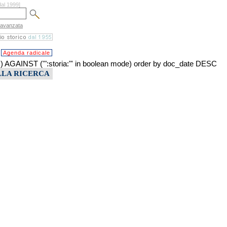
dal 1999]
 avanzata
Agenda radicale
INST ('":storia:"' in boolean mode) order by doc_date DESC
LLA RICERCA