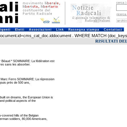
cerca
[
ricerca
rigenti
Eletti
Associazioni
Link
Rassegna stampa
Contattaci
ument.id=cms_cat_doc.iddocument . WHERE MATCH (doc_keys) AGA
RISULTATI DE
 Béaud * SOMMAIRE: La fédération est
bres sans les absorber.
Marc Ferro SOMMAIRE: La répression
depuis près de 500 ans,
lt on dreams, the European Union is
nd political aspects of the
overed hills of the Belgian
German soldiers, 80,000 Americans,