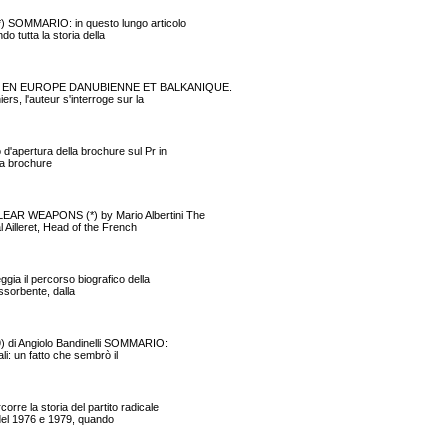
SOMMARIO: in questo lungo articolo
o tutta la storia della
ISME EN EUROPE DANUBIENNE ET BALKANIQUE.
s, l'auteur s'interroge sur la
apertura della brochure sul Pr in
lla brochure
R WEAPONS (*) by Mario Albertini The
 Ailleret, Head of the French
a il percorso biografico della
 assorbente, dalla
 di Angiolo Bandinelli SOMMARIO:
li: un fatto che sembrò il
 la storia del partito radicale
i del 1976 e 1979, quando