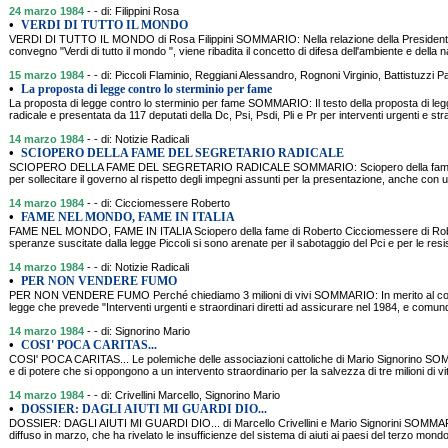
24 marzo 1984
- - di: Filippini Rosa
•
VERDI DI TUTTO IL MONDO
VERDI DI TUTTO IL MONDO di Rosa Filippini SOMMARIO: Nella relazione della Presidente de
convegno "Verdi di tutto il mondo ", viene ribadita il concetto di difesa dell'ambiente e della 
15 marzo 1984
- - di: Piccoli Flaminio, Reggiani Alessandro, Rognoni Virginio, Battistuzzi
•
La proposta di legge contro lo sterminio per fame
La proposta di legge contro lo sterminio per fame SOMMARIO: Il testo della proposta di le
radicale e presentata da 117 deputati della Dc, Psi, Psdi, Pli e Pr per interventi urgenti e stra
14 marzo 1984
- - di: Notizie Radicali
•
SCIOPERO DELLA FAME DEL SEGRETARIO RADICALE
SCIOPERO DELLA FAME DEL SEGRETARIO RADICALE SOMMARIO: Sciopero della fame del
per sollecitare il governo al rispetto degli impegni assunti per la presentazione, anche con 
14 marzo 1984
- - di: Cicciomessere Roberto
•
FAME NEL MONDO, FAME IN ITALIA
FAME NEL MONDO, FAME IN ITALIA Sciopero della fame di Roberto Cicciomessere di R
speranze suscitate dalla legge Piccoli si sono arenate per il sabotaggio del Pci e per le resi
14 marzo 1984
- - di: Notizie Radicali
•
PER NON VENDERE FUMO
PER NON VENDERE FUMO Perché chiediamo 3 milioni di vivi SOMMARIO: In merito al conf
legge che prevede "Interventi urgenti e straordinari diretti ad assicurare nel 1984, e comun
14 marzo 1984
- - di: Signorino Mario
•
COSI' POCA CARITAS...
COSI' POCA CARITAS... Le polemiche delle associazioni cattoliche di Mario Signorino SOMMA
e di potere che si oppongono a un intervento straordinario per la salvezza di tre milioni di v
14 marzo 1984
- - di: Crivellini Marcello, Signorino Mario
•
DOSSIER: DAGLI AIUTI MI GUARDI DIO...
DOSSIER: DAGLI AIUTI MI GUARDI DIO... di Marcello Crivellini e Mario Signorini SOMMARIO
diffuso in marzo, che ha rivelato le insufficienze del sistema di aiuti ai paesi del terzo mond