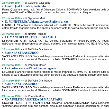
28 marzo 1984
- - di: Calderisi Giuseppe
•
Fame: Qualche critica, molti falsi
Fame: Qualche critica, molti falsi di Giuseppe Calderisi SOMMARIO: Una selezione delle criti
particolare "l'Unità" e "Repubblica", hanno rivolto contro la proposta di legge
28 marzo 1984
- - di: Signorino Mario
•
IL MINISTERO: Abbiamo salvato 5 milioni di vite
IL MINISTERO: Abbiamo salvato 5 milioni di vite I RADICALI: Non ne ha salvata nemmeno 
esteri, tramite l'agenzia Ansa, fa sapere che nonostante la politica di cooperazione allo sv
25 marzo 1984
- - di: Notizie Radicali
•
LE MANI DEI PARTITI SUGLI AIUTI
LE MANI DEI PARTITI SUGLI AIUTI La "verifica" sulla fame nel mondo SOMMARIO: I contenu
del Governo per l'intervento straordinario contro lo sterminio per fame. (NOTIZIE RADICAL
24 marzo 1984
- - di: Dell'Alba Gianfranco
•
5 ANNI A STRASBURGO
5 ANNI A STRASBURGO Bilancio della presenza radicale al Parlamento europeo nella prima 
lotte da far crescere subito. di Gianfranco dell'Alba SOMMARIO: Un bilancio delle iniziati
24 marzo 1984
- - di: Pannella Marco
•
La Caritas e anche Piccoli hanno ragione
La Caritas e anche Piccoli hanno ragione di Marco Pannella SOMMARIO: E' ancora tutta da ve
italiana di dare attuazione concreta ad un diverso e più adeguato metodo d'intervento contr
24 marzo 1984
- - di: Dell'Alba Gianfranco
•
5 ANNI A STRASBURGO
5 ANNI A STRASBURGO Bilancio della presenza radicale al Parlamento europeo nella prima 
lotte da far crescere subito. di Gianfranco dell'Alba SOMMARIO: Un bilancio delle iniziati
24 marzo 1984
- - di: Pannella Marco
•
UNA POLITICA ESTERA DI MALAFFARE
UNA POLITICA ESTERA DI MALAFFARE di Marco Pannella SOMMARIO: I paesi occidentali 
"nemico" delle uniche armi che contano, cioé quelle alimentari e quelle tecnologiche. In ques