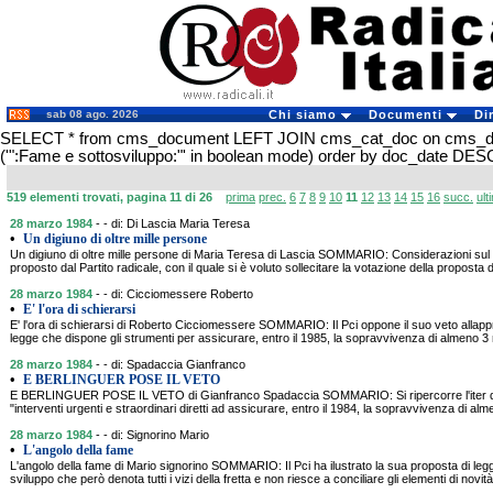
sab 08 ago. 2026
Chi siamo
Documenti
Di
SELECT * from cms_document LEFT JOIN cms_cat_doc on cms_
('":Fame e sottosviluppo:"' in boolean mode) order by doc_date DES
519 elementi trovati, pagina 11 di 26
prima
prec.
6
7
8
9
10
11
12
13
14
15
16
succ.
ult
28 marzo 1984
- - di: Di Lascia Maria Teresa
•
Un digiuno di oltre mille persone
Un digiuno di oltre mille persone di Maria Teresa di Lascia SOMMARIO: Considerazioni sul 
proposto dal Partito radicale, con il quale si è voluto sollecitare la votazione della proposta
28 marzo 1984
- - di: Cicciomessere Roberto
•
E' l'ora di schierarsi
E' l'ora di schierarsi di Roberto Cicciomessere SOMMARIO: Il Pci oppone il suo veto allapp
legge che dispone gli strumenti per assicurare, entro il 1985, la sopravvivenza di almeno 3 m
28 marzo 1984
- - di: Spadaccia Gianfranco
•
E BERLINGUER POSE IL VETO
E BERLINGUER POSE IL VETO di Gianfranco Spadaccia SOMMARIO: Si ripercorre l'iter de
"interventi urgenti e straordinari diretti ad assicurare, entro il 1984, la sopravvivenza di alm
28 marzo 1984
- - di: Signorino Mario
•
L'angolo della fame
L'angolo della fame di Mario signorino SOMMARIO: Il Pci ha ilustrato la sua proposta di leg
sviluppo che però denota tutti i vizi della fretta e non riesce a conciliare gli elementi di novit