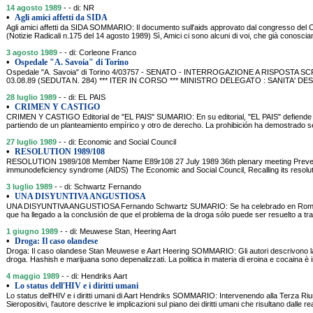
14 agosto 1989
- - di: NR
•
Agli amici affetti da SIDA
Agli amici affetti da SIDA SOMMARIO: Il documento sull'aids approvato dal congresso del C
(Notizie Radicali n.175 del 14 agosto 1989) Sì, Amici ci sono alcuni di voi, che già conosciam
3 agosto 1989
- - di: Corleone Franco
•
Ospedale "A. Savoia" di Torino
Ospedale "A. Savoia" di Torino 4/03757 - SENATO - INTERROGAZIONE A RISPOSTA 
03.08.89 (SEDUTA N. 284) *** ITER IN CORSO *** MINISTRO DELEGATO : SANITA' DES
28 luglio 1989
- - di: EL PAIS
•
CRIMEN Y CASTIGO
CRIMEN Y CASTIGO Editorial de "EL PAIS" SUMARIO: En su editorial, "EL PAIS" defiende la
partiendo de un planteamiento empírico y otro de derecho. La prohibición ha demostrado s
27 luglio 1989
- - di: Economic and Social Council
•
RESOLUTION 1989/108
RESOLUTION 1989/108 Member Name E89r108 27 July 1989 36th plenary meeting Preventi
immunodeficiency syndrome (AIDS) The Economic and Social Council, Recalling its resolut
3 luglio 1989
- - di: Schwartz Fernando
•
UNA DISYUNTIVA ANGUSTIOSA
UNA DISYUNTIVA ANGUSTIOSA Fernando Schwartz SUMARIO: Se ha celebrado en Roma u
que ha llegado a la conclusión de que el problema de la droga sólo puede ser resuelto a trav
1 giugno 1989
- - di: Meuwese Stan, Heering Aart
•
Droga: Il caso olandese
Droga: Il caso olandese Stan Meuwese e Aart Heering SOMMARIO: Gli autori descrivono la p
droga. Hashish e marijuana sono depenalizzati. La politica in materia di eroina e cocaina 
4 maggio 1989
- - di: Hendriks Aart
•
Lo status dell'HIV e i diritti umani
Lo status dell'HIV e i diritti umani di Aart Hendriks SOMMARIO: Intervenendo alla Terza Riu
Sieropositivi, l'autore descrive le implicazioni sul piano dei diritti umani che risultano dalle re