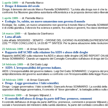
1 aprile 1989
- - di: Pannella Marco
•
Droga: il demonio del secolo
Droga: il demonio del secolo Marco Pannella SOMMARIO: "La lotta alla droga non è che l
confronto fra l'illusione giacobina-autoritaria-efficientistica e la proposta democratico-liberale
1 aprile 1989
- - di: Pannella Marco
•
Ecologia: Se, subito, un nuovo umanesimo non governa il mondo
Ecologia: Se, subito, un nuovo umanesimo non governa il mondo Marco Pannella SOMMARIO: N
e di civiltà giuridica, il divorzio fra scienza e potere, fra cultura e governi, fra classi dominan
14 marzo 1989
- - di: Spadaccia Gianfranco
•
Lotta all'aids
Lotta all'aids 9/9165/002 - SENATO - ORDINE DEL GIORNO IN ASSEMBLEA PRESENTA
229) *** ITER CONCLUSO IL 14.03.89 *** SINTESI: Per la piena attuazione della risoluzio
21 febbraio 1989
- - di: Arnao Giancarlo
•
Rapporto dell'ACMD sulla relazione fra AIDS e abuso delle droghe
Rapporto dell'ACMD sulla relazione fra AIDS e abuso delle droghe (ACMD REPORT ON 
Arnao SOMMARIO: Citando un rapporto del Consiglio Consultivo sull'abuso di droga del Gov
14 febbraio 1989
- - di: Del Gatto Luigi
•
AIDS: L'irresponsabilità del governo italiano.
AIDS: L'irresponsabilità del governo italiano. Luigi Del Gatto SOMMARIO: L'urgenza del pro
antiproibizionista del governo australiano a confronto con l'irresponsabilità della legge Russo
14 febbraio 1989
- - di: Arnao Giancarlo
•
Droga - Legge governativa: I falsi scientifici.
Droga - Legge governativa: I falsi scientifici. Giancarlo Arnao SOMMARIO: La sordità della 
oppositori della legge governativa, il concetto di "dose giornaliera", la battaglia politica sul
1 febbraio 1989
- - di: Sengers Wijnand J.
•
Il controllo dell'abuso di droga da parte dell'Onu: premesse, commenti
Il controllo dell'abuso di droga da parte dell'Onu: premesse, commenti e proposte Wijnand
sociale e funzionario del ministero della sanità olandese, fa parte del comitato consultivo d