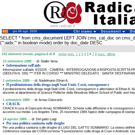
gio 06 ago. 2026
Chi siamo
Documenti
Di
SELECT * from cms_document LEFT JOIN cms_cat_doc on cms_
('":aids:"' in boolean mode) order by doc_date DESC
141 elementi trovati, pagina 6 di 8
prima
prec.
1
2
3
4
5
6
7
8
succ.
ultima
13 settembre 1989
- - di: Staller Ilona
•
Informazione sull'aids
Informazione sull'aids 4/15225 - CAMERA - INTERROGAZIONE A RISPOSTA SCRITTA P
(SEDUTA N. 335) *** ITER IN CORSO *** MINISTRO DELEGATO : SANITA' DESTINATARI:
1 settembre 1989
- - di: Nadelmann Ethan A.
•
Il proibizionismo della droga negli Stati Uniti: Costi, conseguenze e
Il proibizionismo della droga negli Stati Uniti: Costi, conseguenze e alternative di Ethan A.
docente al dipartimento di Scienze Politiche della Woodrow Wilson School of Public and Inter
1 settembre 1989
- - di: Arnao Giancarlo
•
CRACK
CRACK A cura di Giancarlo Arnao SOMMARIO: Scheda sulla diffusione e le conseguenze del
accenno sui media: Los Angeles Time, 25 novembre 1984 l'apice delle campagna di stampa
14 agosto 1989
- - di: Del gatto Luigi
•
Per una politica sanitaria sulle droghe
Per una politica sanitaria sulle droghe di LUIGI DEL GATTO SOMMARIO: La sintesi dell'inter
conferenza stampa del CORA sul tema "Il punizionismo sulla droga di Craxi e Andreotti. Una