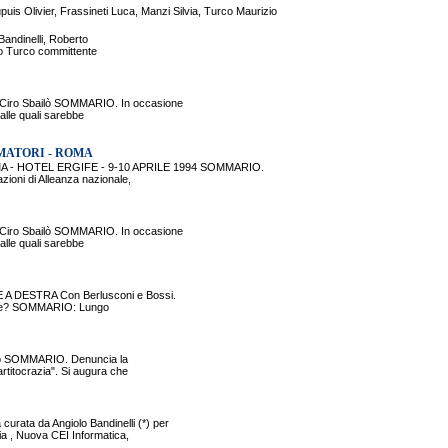
puis Olivier, Frassineti Luca, Manzi Silvia, Turco Maurizio
Bandinelli, Roberto
io Turco committente
iro Sbailò SOMMARIO. In occasione
 alle quali sarebbe
MATORI - ROMA
- HOTEL ERGIFE - 9-10 APRILE 1994 SOMMARIO.
zioni di Alleanza nazionale,
iro Sbailò SOMMARIO. In occasione
 alle quali sarebbe
E A DESTRA Con Berlusconi e Bossi.
dicale? SOMMARIO: Lungo
opeo SOMMARIO. Denuncia la
rtitocrazia". Si augura che
rata da Angiolo Bandinelli (*) per
ia , Nuova CEI Informatica,