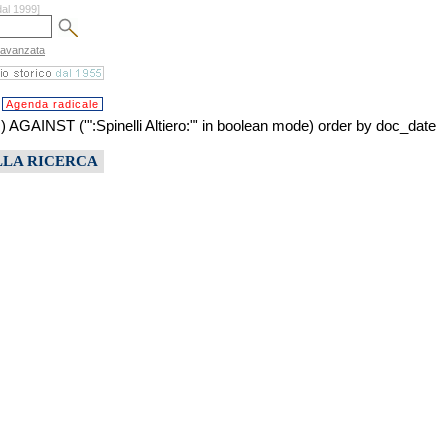
dal 1999]
 avanzata
Agenda radicale
T ('":Spinelli Altiero:"' in boolean mode) order by doc_date
LLA RICERCA