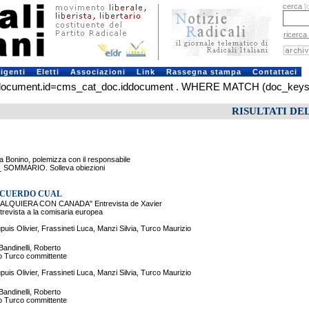
cerca
[
ricerca
rigenti
Eletti
Associazioni
Link
Rassegna stampa
Contattaci
ent.id=cms_cat_doc.iddocument . WHERE MATCH (doc_keys) AGAINS
RISULTATI DE
onino, polemizza con il responsabile
___ SOMMARIO. Solleva obiezioni
 ACUERDO CUAL
QUIERA CON CANADA" Entrevista de Xavier
revista a la comisaria europea
puis Olivier, Frassineti Luca, Manzi Silvia, Turco Maurizio
Bandinelli, Roberto
io Turco committente
puis Olivier, Frassineti Luca, Manzi Silvia, Turco Maurizio
Bandinelli, Roberto
io Turco committente