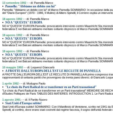
13 settembre 1992
- - di: Pannella Marco
•
Pannella: "Abbiamo un debito con lui"
Pannella: "Abbiamo un debito con lui" di Marco Pannella SOMMARIO: In occasione della pub
del "Diario Europeo" (1970 - 1986, Il Mulino) di Altiero Spinelli, il Corriere ospita un interve
18 agosto 1992
- - di: Pannella Marco
•
NO A "QUESTA" EUROPA
NO A "QUESTA" EUROPA Pannella: provocatorio intervento contro Maastricht Sta morendo l
federalista E nei Balcani abbiamo meritato soltanto disprezzo di Marco Pannella SOMMA
18 agosto 1992
- - di: Pannella Marco
•
NO A "QUESTA" EUROPA
NO A "QUESTA" EUROPA Pannella: provocatorio intervento contro Maastricht Sta morendo l
federalista E nei Balcani abbiamo meritato soltanto disprezzo di Marco Pannella SOMMA
18 agosto 1992
- - di: Pannella Marco
•
NO A "QUESTA" EUROPA
NO A "QUESTA" EUROPA Pannella: provocatorio intervento contro Maastricht Sta morendo l
federalista E nei Balcani abbiamo meritato soltanto disprezzo di Marco Pannella SOMMA
10 maggio 1992
- - di: Loquenzi Giancarlo
•
A FROTTE DALL'EUROPA DELL'EST LE RECLUTE DI PANNELLA
A FROTTE DALL'EUROPA DELL'EST LE RECLUTE DI PANNELLA Al primo congresso transnazi
rappresentanti di settanta partiti che provengono da trenta paesi diversi. di Giancarlo 
1 aprile 1992
- - di: Modugno Paolo
•
"Le choix du Parti Radical de se transformer en un Parti trasnational"
"Le choix du Parti Radical de se transformer en un Parti trasnational" MEMOIRE DE REC
d'Etudes Politiques de Paris TABLES DES MATIERES: INTRODUCTION 1. Le Parti Radical
1 agosto 1991
- - di: Il Partito Nuovo
•
Stati Uniti d'Europa subito!
Stati Uniti d'Europa subito! SOMMARIO: Con il Manifesto di Ventotene, scritto nel 1941 da E
Spinelli, al confino, dove erano stati costretti dal regime fascista, il sogno dell'unità federale