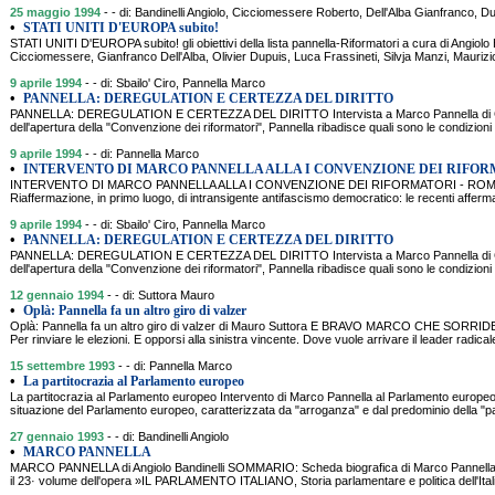
25 maggio 1994
- - di: Bandinelli Angiolo, Cicciomessere Roberto, Dell'Alba Gianfranco, Du
•
STATI UNITI D'EUROPA subito!
STATI UNITI D'EUROPA subito! gli obiettivi della lista pannella-Riformatori a cura di Angiolo 
Cicciomessere, Gianfranco Dell'Alba, Olivier Dupuis, Luca Frassineti, Silvja Manzi, Mauriz
9 aprile 1994
- - di: Sbailo' Ciro, Pannella Marco
•
PANNELLA: DEREGULATION E CERTEZZA DEL DIRITTO
PANNELLA: DEREGULATION E CERTEZZA DEL DIRITTO Intervista a Marco Pannella di C
dell'apertura della "Convenzione dei riformatori", Pannella ribadisce quali sono le condizioni
9 aprile 1994
- - di: Pannella Marco
•
INTERVENTO DI MARCO PANNELLA ALLA I CONVENZIONE DEI RIFOR
INTERVENTO DI MARCO PANNELLA ALLA I CONVENZIONE DEI RIFORMATORI - ROMA 
Riaffermazione, in primo luogo, di intransigente antifascismo democratico: le recenti afferma
9 aprile 1994
- - di: Sbailo' Ciro, Pannella Marco
•
PANNELLA: DEREGULATION E CERTEZZA DEL DIRITTO
PANNELLA: DEREGULATION E CERTEZZA DEL DIRITTO Intervista a Marco Pannella di C
dell'apertura della "Convenzione dei riformatori", Pannella ribadisce quali sono le condizioni
12 gennaio 1994
- - di: Suttora Mauro
•
Oplà: Pannella fa un altro giro di valzer
Oplà: Pannella fa un altro giro di valzer di Mauro Suttora E BRAVO MARCO CHE SORRID
Per rinviare le elezioni. E opporsi alla sinistra vincente. Dove vuole arrivare il leader ra
15 settembre 1993
- - di: Pannella Marco
•
La partitocrazia al Parlamento europeo
La partitocrazia al Parlamento europeo Intervento di Marco Pannella al Parlamento eur
situazione del Parlamento europeo, caratterizzata da "arroganza" e dal predominio della "pa
27 gennaio 1993
- - di: Bandinelli Angiolo
•
MARCO PANNELLA
MARCO PANNELLA di Angiolo Bandinelli SOMMARIO: Scheda biografica di Marco Pannella cu
il 23· volume dell'opera »IL PARLAMENTO ITALIANO, Storia parlamentare e politica dell'Ital