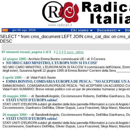
gio 06 ago. 2026
Chi siamo
Documenti
Di
SELECT * from cms_document LEFT JOIN cms_cat_doc on cms_docum
DESC
87 elementi trovati, pagina 1 di 5
1
2
3
4
5
succ.
ultima
12 giugno 1995
- Archivio Emma Bonino commissario UE - di: Il Corsera
•
NO MIO CARO MINISTRO, L'EUROPA NON SI FA COSI'
NO MIO CARO MINISTRO, L'EUROPA NON SI FA COSI' Il commissario dell'Unione, Emma B
degli esteri, Susanna Agnelli 12 giugno 1995 di Emma Bonino* Corriere della Sera _____
2 aprile 1995
- - di: Vidal-Folch Xavier
•
EMMA BONINO, COMISARIA EUROPEA DE PESCA : "NO ACEPTARE UN
EMMA BONINO, COMISARIA EUROPEA DE PESCA : "NO ACEPTARE UN ACUERDO CUAL
Vidal-Folch SUMARIO: Breve retrato político con un par de pinceladas humanas y larga ent
25 maggio 1994
- - di: Bandinelli Angiolo, Cicciomessere Roberto, Dell'Alba Gianfranco, Du
•
STATI UNITI D'EUROPA subito!
STATI UNITI D'EUROPA subito! gli obiettivi della lista pannella-Riformatori a cura di Angiolo 
Cicciomessere, Gianfranco Dell'Alba, Olivier Dupuis, Luca Frassineti, Silvja Manzi, Mauriz
25 maggio 1994
- - di: Bandinelli Angiolo, Cicciomessere Roberto, Dell'Alba Gianfranco, Du
•
STATI UNITI D'EUROPA subito!
STATI UNITI D'EUROPA subito! gli obiettivi della lista pannella-Riformatori a cura di Angiolo 
Cicciomessere, Gianfranco Dell'Alba, Olivier Dupuis, Luca Frassineti, Silvja Manzi, Mauriz