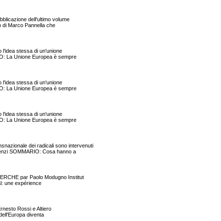
blicazione dell'ultimo volume
nto di Marco Pannella che
'idea stessa di un'unione
RIO: La Unione Europea è sempre
'idea stessa di un'unione
RIO: La Unione Europea è sempre
'idea stessa di un'unione
RIO: La Unione Europea è sempre
onale dei radicali sono intervenuti
Loquenzi SOMMARIO: Cosa hanno a
HERCHE par Paolo Modugno Institut
: une expérience
rnesto Rossi e Altiero
 dell'Europa diventa