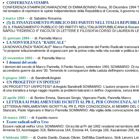
•
CONFERENZA STAMPA
CONFERENZA STAMPA DICHIARAZIONE DI EMMA BONINO Roma, 30 Dicembre 1994 "Il Par
nel tentativo di reprimere le spinte indipendentiste della Repubblica di Cecenia, il governo r
3 marzo 1994
- - di: Sabatino Rosanna
•
(5) IL FINANZIAMENTO PUBBLICO DEI PARTITI NELL'ITALIA REPUBB
(5) IL FINANZIAMENTO PUBBLICO DEI PARTITI NELL'ITALIA REPUBBLICANA di Rosann
NAPOLI "FEDERICO II" FACOLTA' DI LETTERE E FILOSOFIA CORSO DI LAUREA IN 
31 gennaio 1994
- - di: Pannella Marco
•
LA NONVIOLENZA "RADICALE"
LA NONVIOLENZA "RADICALE" Marco Pannella, presidente del Partito Radicale transnazio
"si propone istituzionalmente di organizzare per la prima volta nella vita sociale e politica l
22 novembre 1993
- - di: Pannella Marco
•
I demoni del secolo
I demoni del secolo di Marco Pannella, Il Partito Nuovo, settembre 1991 SOMMARIO: Di nuo
accendono guerre da anni '30. Temendo le conseguenze della caduta dell'impero sovietico, o
5 giugno 1993
- - di: Bandinelli Angiolo
•
UN PROGETTO? UN'IPOTESI?
UN PROGETTO? UN'IPOTESI? di Angiolo Bandinelli SOMMARIO: L'autore propone che il Par
di una iniziativa a lungo raggio rispetto ai problemi balcanici e dell'ex-Jugoslavia, senza limita
22 aprile 1993
- - di: Bonino Emma, Stanzani Sergio, Vigevano Paolo, Pannella Marco
•
LETTERA AI PARLAMENTARI ISCRITTI AL PR E, PER CONOSCENZA, AI
LETTERA AI PARLAMENTARI ISCRITTI AL PR E, PER CONOSCENZA, AI MEMBRI DEL C
Stanzani, Paolo Vigevano e Marco Pannella SOMMARIO: Alla vigilia della convocazione del
19 marzo 1993
- - di: Il partito nuovo
•
Essere radicali nell'ex Urss
Essere radicali nell'ex Urss SOMMARIO: Gli iscritti al Pr del 1992 residenti nel territorio del
Armenia 53, Azerbaigian 318, Bielorussia 164, Estonia 44, Georgia 106, Kazakistan 206, Kir
4 febbraio 1993
- - di: Quinto Danilo, Dupuis Olivier, Dell'Alba Gianfranco, Strik Lievers L