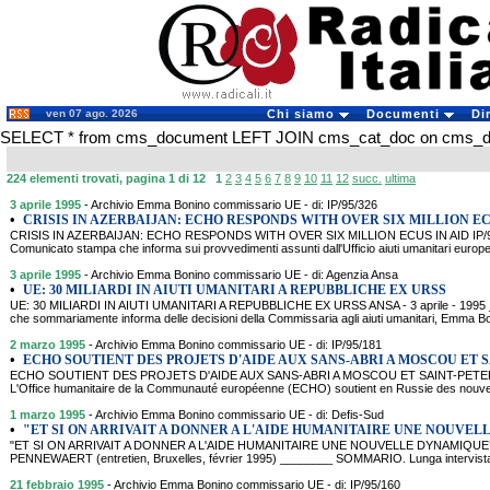
ven 07 ago. 2026
Chi siamo
Documenti
Di
SELECT * from cms_document LEFT JOIN cms_cat_doc on cms_doc
224 elementi trovati, pagina 1 di 12
1
2
3
4
5
6
7
8
9
10
11
12
succ.
ultima
3 aprile 1995
- Archivio Emma Bonino commissario UE - di: IP/95/326
•
CRISIS IN AZERBAIJAN: ECHO RESPONDS WITH OVER SIX MILLION EC
CRISIS IN AZERBAIJAN: ECHO RESPONDS WITH OVER SIX MILLION ECUS IN AID IP/95
Comunicato stampa che informa sui provvedimenti assunti dall'Ufficio aiuti umanitari europ
3 aprile 1995
- Archivio Emma Bonino commissario UE - di: Agenzia Ansa
•
UE: 30 MILIARDI IN AIUTI UMANITARI A REPUBBLICHE EX URSS
UE: 30 MILIARDI IN AIUTI UMANITARI A REPUBBLICHE EX URSS ANSA - 3 aprile - 1995
che sommariamente informa delle decisioni della Commissaria agli aiuti umanitari, Emma Bo
2 marzo 1995
- Archivio Emma Bonino commissario UE - di: IP/95/181
•
ECHO SOUTIENT DES PROJETS D'AIDE AUX SANS-ABRI A MOSCOU ET 
ECHO SOUTIENT DES PROJETS D'AIDE AUX SANS-ABRI A MOSCOU ET SAINT-PETERSBO
L'Office humanitaire de la Communauté européenne (ECHO) soutient en Russie des nouvea
1 marzo 1995
- Archivio Emma Bonino commissario UE - di: Defis-Sud
•
"ET SI ON ARRIVAIT A DONNER A L'AIDE HUMANITAIRE UNE NOUVE
"ET SI ON ARRIVAIT A DONNER A L'AIDE HUMANITAIRE UNE NOUVELLE DYNAMIQUE?" 
PENNEWAERT (entretien, Bruxelles, février 1995) ________ SOMMARIO. Lunga intervista
21 febbraio 1995
- Archivio Emma Bonino commissario UE - di: IP/95/160