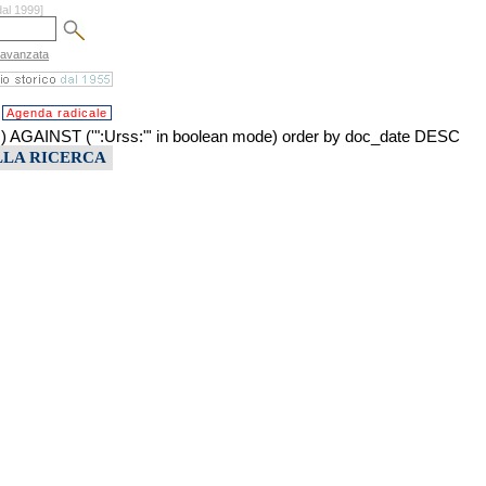
dal 1999]
 avanzata
Agenda radicale
AINST ('":Urss:"' in boolean mode) order by doc_date DESC
LLA RICERCA