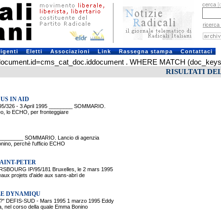
cerca
[
ricerca
rigenti
Eletti
Associazioni
Link
Rassegna stampa
Contattaci
ument.id=cms_cat_doc.iddocument . WHERE MATCH (doc_keys) AG
RISULTATI DE
US IN AID
/326 - 3 April 1995 ________ SOMMARIO.
eo, lo ECHO, per fronteggiare
 ________ SOMMARIO. Lancio di agenzia
nino, perchè l'ufficio ECHO
SAINT-PETER
URG IP/95/181 Bruxelles, le 2 mars 1995
ux projets d'aide aux sans-abri de
LLE DYNAMIQU
DEFIS-SUD - Mars 1995 1 marzo 1995 Eddy
, nel corso della quale Emma Bonino