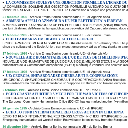
•
LA COMMISSION SOULEVE UNE OBJECTION FORMELLE A L'EGARD DU
LA COMMISSION SOULEVE UNE OBJECTION FORMELLE A L'EGARD DU QUOTA DE FLETAN
février 1995 SERVICE DU PORTE-PAROLE La Commission a adopté une proposition de dé
21 febbraio 1995
- Archivio Emma Bonino commissario UE - di: Agenzia Ansa
•
ARMENIA: APPELLO AZNAVOUR A UE PER ELETTRICITA' A IEREVAN
ARMENIA: APPELLO AZNAVOUR A UE PER ELETTRICITA' A IEREVAN (ANSA) Bruxelles, 21 feb
per tutti gli abitanti dell'Armenia, la repubblica post-sovietica del Caucaso allo stremo dopo 
17 febbraio 1995
- Archivio Emma Bonino commissario UE - di: Bonino Emma
•
ECHO EARMARKS EMERGENCY AID FOR GEORGIA
ECHO EARMARKS EMERGENCY AID FOR GEORGIA Brussels, 17 February 1995 The populat
since the collapse of the Soviet Union, can expect emergency aid as of now thanks to a
17 febbraio 1995
- Archivio Emma Bonino commissario UE - di: Agenzia Afp
•
NOUVELLE AIDE HUMANITAIRE DE L'UE DE PLUS DE 11 MILLIONS D'EC
NOUVELLE AIDE HUMANITAIRE DE L'UE DE PLUS DE 11 MILLIONS D'ECUS A LA GEORGI
humanitaire de la Communauté européenne (ECHO) a débloqué vendredi une nouvelle aide h
17 febbraio 1995
- Archivio Emma Bonino commissario UE - di: Agenzia Ansa
•
UE: GEORGIA, SHEVARDNADZE CHIEDE AIUTI E COOPERAZIONE
UE: GEORGIA, SHEVARDNADZE CHIEDE AIUTI E COOPERAZIONE (ANSA) Bruxelles, 17 feb
Schevardnadze ha chiesto aiuti umanitari e un "rapporto strutturato" con l'unione europea. I
2 febbraio 1995
- Archivio Emma Bonino commissario UE - di: IP/95/96
•
ECHO GRANTS A FURTHER 5 MECU FOR THE WAR VICTIMS OF CHECH
ECHO GRANTS A FURTHER 5 MECU FOR THE WAR VICTIMS OF CHECHNYA IP/95/96 B
The European Community Humanitarian Office (ECHO) has earmarked another five million
26 gennaio 1995
- Archivio Emma Bonino commissario UE - di: IP/95/62
•
ECHO TO FUND INTERNATIONAL RED CROSS ACTION IN CHECHNYA
ECHO TO FUND INTERNATIONAL RED CROSS ACTION IN CHECHNYA IP/95/62 Brussel
Emergency humanitarian aid worth 5 million Ecu will soon be on its way from the European U
30 dicembre 1994
- Archivio Emma Bonino commissario UE - di: Bonino Emma