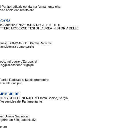
tito radicale condanna fermamente che,
usso abbia consentito alle
LICANA
a Sabatino UNIVERSITA' DEGLI STUDI DI
LETTERE MODERNE TESI DI LAUREA IN STORIA DELLE
nale. SOMMARIO: Il Partito Radicale
a nonviolenza come partito
vo, nel cuore d'Europa, si
ggi si sostiene "il golpe
tito Radicale si faccia promotore
rsi alle -sia pur
 MEMBRI DE
ONSIGLIO GENERALE di Emma Bonino, Sergio
l'Assemblea dei Parlamentari e
l'ex Unione Sovietica:
ghizistan 329, Lettonia 52,
orenzo