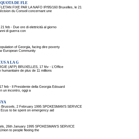
 QUOTA DE FLE
 FIXE PAR LA NAFO IP/95/160 Bruxelles, le 21
cision du Conseil concernant une
 - Due ore di elettricità al giorno
anni di guerra con
ion of Georgia, facing dire poverty
 new European Community
US A LA G
E (AFP) BRUXELLES, 17 fév - L'Office
umanitaire de plus de 11 millions
 - Il Presidente della Georgia Edouard
n un incontro, oggi a
NYA
russels, 2 February 1995 SPOKESMAN'S SERVICE
 Ecus to be spent on emergency aid
s, 26th January 1995 SPOKESMAN'S SERVICE
nion to people fleeing the