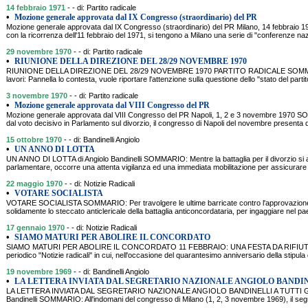
14 febbraio 1971
- - di: Partito radicale
•
Mozione generale approvata dal IX Congresso (straordinario) del PR
Mozione generale approvata dal IX Congresso (straordinario) del PR Milano, 14 febbrai
con la ricorrenza dell'11 febbraio del 1971, si tengono a Milano una serie di "conferenze nazion
29 novembre 1970
- - di: Partito radicale
•
RIUNIONE DELLA DIREZIONE DEL 28/29 NOVEMBRE 1970
RIUNIONE DELLA DIREZIONE DEL 28/29 NOVEMBRE 1970 PARTITO RADICALE SOMMARIO: 
lavori: Pannella lo contesta, vuole riportare l'attenzione sulla questione dello "stato del partit
3 novembre 1970
- - di: Partito radicale
•
Mozione generale approvata dal VIII Congresso del PR
Mozione generale approvata dal VIII Congresso del PR Napoli, 1, 2 e 3 novembre 1970
dal voto decisivo in Parlamento sul divorzio, il congresso di Napoli del novembre presenta du
15 ottobre 1970
- - di: Bandinelli Angiolo
•
UN ANNO DI LOTTA
UN ANNO DI LOTTA di Angiolo Bandinelli SOMMARIO: Mentre la battaglia per il divorzio si a
parlamentare, occorre una attenta vigilanza ed una immediata mobilitazione per assicurare l
22 maggio 1970
- - di: Notizie Radicali
•
VOTARE SOCIALISTA
VOTARE SOCIALISTA SOMMARIO: Per travolgere le ultime barricate contro l'approvazione d
solidamente lo steccato anticlericale della battaglia anticoncordataria, per ingaggiare nel 
17 gennaio 1970
- - di: Notizie Radicali
•
SIAMO MATURI PER ABOLIRE IL CONCORDATO
SIAMO MATURI PER ABOLIRE IL CONCORDATO 11 FEBBRAIO: UNA FESTA DA RIFIUTARE
periodico "Notizie radicali" in cui, nell'occasione del quarantesimo anniversario della stipula
19 novembre 1969
- - di: Bandinelli Angiolo
•
LA LETTERA INVIATA DAL SEGRETARIO NAZIONALE ANGIOLO BANDIN
LA LETTERA INVIATA DAL SEGRETARIO NAZIONALE ANGIOLO BANDINELLI A TUTTI GLI
Bandinelli SOMMARIO: All'indomani del congresso di Milano (1, 2, 3 novembre 1969), il segre