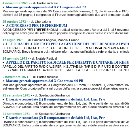
4 novembre 1975
- - di: Partito radicale
•
Mozione generale approvata dal XV Congresso del PR
Mozione generale approvata dal XV Congresso del PR Firenze, 1, 2, 3 e 4 novembre 19
elezioni del 15 giugno, il congresso di Firenze, inimmaginabile solo due anni prima per quali
25 ottobre 1973
- - di: Liberazione
•
A CONGRESSO PER I REFERENDUM
A CONGRESSO PER I REFERENDUM I radicali si riuniscono a Verona dal 1· al 3 novembre 
del progetto antiregime dei referendum popolari abrogativi le cui richieste in corte di cas
17 luglio 1973
- - di: Bandinelli Angiolo, Mancini Franco
•
LETTERA DEL COMITATO PER LA GESTIONE DEI REFERENDUM AI PA
LETTERA DEL COMITATO PER LA GESTIONE DEI REFERENDUM AI PARLAMENTARI DEMOC
SOMMARIO: Breve lettera in cui, nel dare informazione sull'iniziativa referendaria, si chiede 
24 gennaio 1973
- - di: Notizie Radicali
•
APPELLO DEL PARTITO RADICALE PER INIZIATIVE UNITARIE DI RIFI
APPELLO DEL PARTITO RADICALE PER INIZIATIVE UNITARIE DI RIFIUTO E CONTESTA
FEBBRAIO, PER MANIFESTAZIONI IN DIFESA DELLA LEGGE SUL DIVORZIO E CONTR
2 novembre 1971
- - di: Partito radicale
•
Mozione generale approvata dal X Congresso del PR
Mozione generale approvata dal X Congresso del PR Roma, 31 ottobre, 1, 2 novembre 19
sul tema del Concordato sofferta nel corso dell'anno, la scarsa capacità di penetrazione e di
21 settembre 1971
- - di: Spadaccia Gianfranco
•
Divorzio e concordato (1) Il comportamento dei laici: Lid, Liac, Pr e
Divorzio e concordato (1) Il comportamento dei laici: Lid, Liac, Pr e partiti democratici di 
SOMMARIO: Un'accurata analisi del comportamento dei laici e delle sinistre su divorzio e 
21 settembre 1971
- - di: Spadaccia Gianfranco
•
Divorzio e concordato (2) Il comportamento dei laici: Lid, Liac, Pr e
Divorzio e concordato (2) Il comportamento dei laici: Lid, Liac, Pr e partiti democratici di 
SOMMARIO: Un'accurata analisi del comportamento dei laici e delle sinistre su divorzio e 