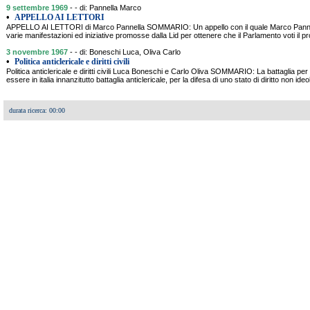
9 settembre 1969
- - di: Pannella Marco
•
APPELLO AI LETTORI
APPELLO AI LETTORI di Marco Pannella SOMMARIO: Un appello con il quale Marco Pannella i
varie manifestazioni ed iniziative promosse dalla Lid per ottenere che il Parlamento voti il pr
3 novembre 1967
- - di: Boneschi Luca, Oliva Carlo
•
Politica anticlericale e diritti civili
Politica anticlericale e diritti civili Luca Boneschi e Carlo Oliva SOMMARIO: La battaglia per i d
essere in italia innanzitutto battaglia anticlericale, per la difesa di uno stato di diritto non ideol
durata ricerca: 00:00