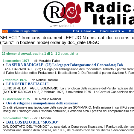
dom 09 ago. 2026
Chi siamo
Documenti
Di
SELECT * from cms_document LEFT JOIN cms_cat_doc on cms_
('":alri:"' in boolean mode) order by doc_date DESC
22 elementi trovati, pagina 1 di 2
1
2
succ.
ultima
1 settembre 1977
- - di: Morabito Fabio
•
LA SFIDA RADICALE: (22) La lega per l'abrogazione del Concordato; l'ab
LA SFIDA RADICALE: (22) La lega per l'abrogazione del Concordato; l'aborto Il partito radi
di Fabio Morabito Indice Prefazione 1. Il radicalismo 2. Da Rosselli al partito d'azione 3. P
7 febbraio 1976
- - di: Notizie Radicali
•
LE NOSTRE BATTAGLIE
LE NOSTRE BATTAGLIE SOMMARIO: La cronologia delle iniziative del Partito radicale dal
(NOTIZIE RADICALI n. 2, 7 febbraio 1976) 7 novembre 1975 - La Corte di Cassazione ricono
12 dicembre 1975
- - di: Notizie Radicali
•
Ora di religione e manipolazione delle coscienze
Ora di religione e manipolazione delle coscienze SOMMARIO: Nella misura in cui il Pci svend
inseguire il "dialogo" con il "mondo cattolico", il Vaticano alza il prezzo del compromesso sto
6 novembre 1975
- - di: Il Mondo
•
DAL COSTATO DEL "MONDO"
DAL COSTATO DEL "MONDO" Lo scandalo a Congresso Il passato: Il Partito radicale nac
ricostruzione storica della nascita, nel 1955, del "Partito radicale dei liberali e dei democratici