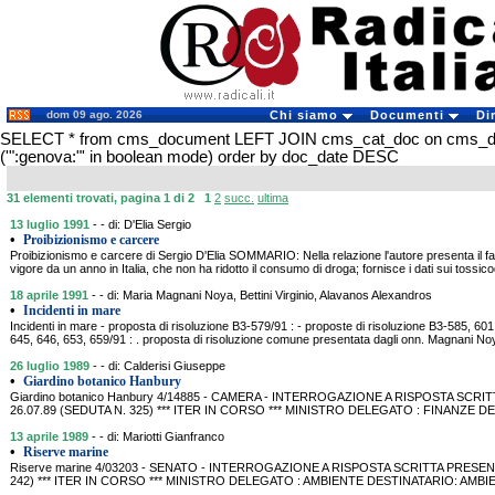
dom 09 ago. 2026
Chi siamo
Documenti
Di
SELECT * from cms_document LEFT JOIN cms_cat_doc on cms_
('":genova:"' in boolean mode) order by doc_date DESC
31 elementi trovati, pagina 1 di 2
1
2
succ.
ultima
13 luglio 1991
- - di: D'Elia Sergio
•
Proibizionismo e carcere
Proibizionismo e carcere di Sergio D'Elia SOMMARIO: Nella relazione l'autore presenta il fal
vigore da un anno in Italia, che non ha ridotto il consumo di droga; fornisce i dati sui tossic
18 aprile 1991
- - di: Maria Magnani Noya, Bettini Virginio, Alavanos Alexandros
•
Incidenti in mare
Incidenti in mare - proposta di risoluzione B3-579/91 : - proposte di risoluzione B3-585, 601
645, 646, 653, 659/91 : . proposta di risoluzione comune presentata dagli onn. Magnani N
26 luglio 1989
- - di: Calderisi Giuseppe
•
Giardino botanico Hanbury
Giardino botanico Hanbury 4/14885 - CAMERA - INTERROGAZIONE A RISPOSTA SCRIT
26.07.89 (SEDUTA N. 325) *** ITER IN CORSO *** MINISTRO DELEGATO : FINANZE DE
13 aprile 1989
- - di: Mariotti Gianfranco
•
Riserve marine
Riserve marine 4/03203 - SENATO - INTERROGAZIONE A RISPOSTA SCRITTA PRESENT
242) *** ITER IN CORSO *** MINISTRO DELEGATO : AMBIENTE DESTINATARIO: AMBIENTE 