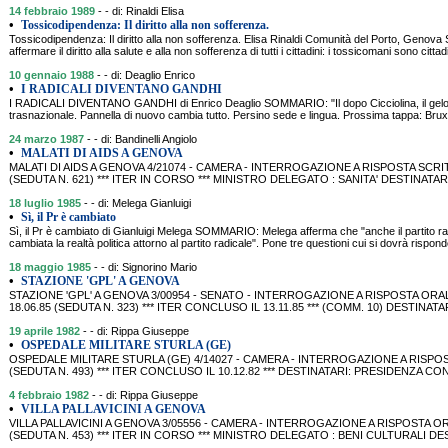
14 febbraio 1989
- - di: Rinaldi Elisa
•
Tossicodipendenza: Il diritto alla non sofferenza.
Tossicodipendenza: Il diritto alla non sofferenza. Elisa Rinaldi Comunità del Porto, Geno
affermare il diritto alla salute e alla non sofferenza di tutti i cittadini: i tossicomani sono cittad
10 gennaio 1988
- - di: Deaglio Enrico
•
I RADICALI DIVENTANO GANDHI
I RADICALI DIVENTANO GANDHI di Enrico Deaglio SOMMARIO: "Il dopo Cicciolina, il gelo co
trasnazionale. Pannella di nuovo cambia tutto. Persino sede e lingua. Prossima tappa: Bruxell
24 marzo 1987
- - di: Bandinelli Angiolo
•
MALATI DI AIDS A GENOVA
MALATI DI AIDS A GENOVA 4/21074 - CAMERA - INTERROGAZIONE A RISPOSTA SCRIT
(SEDUTA N. 621) *** ITER IN CORSO *** MINISTRO DELEGATO : SANITA' DESTINATARI
18 luglio 1985
- - di: Melega Gianluigi
•
Sì, il Pr è cambiato
Sì, il Pr è cambiato di Gianluigi Melega SOMMARIO: Melega afferma che "anche il partito ra
cambiata la realtà politica attorno al partito radicale". Pone tre questioni cui si dovrà rispond
18 maggio 1985
- - di: Signorino Mario
•
STAZIONE 'GPL' A GENOVA
STAZIONE 'GPL' A GENOVA 3/00954 - SENATO - INTERROGAZIONE A RISPOSTA ORA
18.06.85 (SEDUTA N. 323) *** ITER CONCLUSO IL 13.11.85 *** (COMM. 10) DESTINAT
19 aprile 1982
- - di: Rippa Giuseppe
•
OSPEDALE MILITARE STURLA (GE)
OSPEDALE MILITARE STURLA (GE) 4/14027 - CAMERA - INTERROGAZIONE A RISPOSTA
(SEDUTA N. 493) *** ITER CONCLUSO IL 10.12.82 *** DESTINATARI: PRESIDENZA CO
4 febbraio 1982
- - di: Rippa Giuseppe
•
VILLA PALLAVICINI A GENOVA
VILLA PALLAVICINI A GENOVA 3/05556 - CAMERA - INTERROGAZIONE A RISPOSTA ORA
(SEDUTA N. 453) *** ITER IN CORSO *** MINISTRO DELEGATO : BENI CULTURALI D