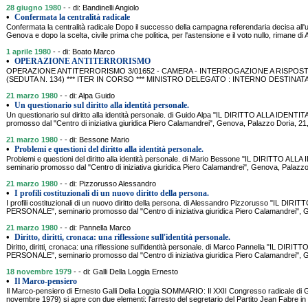
28 giugno 1980
- - di: Bandinelli Angiolo
•
Confermata la centralità radicale
Confermata la centralità radicale Dopo il successo della campagna referendaria decisa all'
Genova e dopo la scelta, civile prima che politica, per l'astensione e il voto nullo, rimane di 
1 aprile 1980
- - di: Boato Marco
•
OPERAZIONE ANTITERRORISMO
OPERAZIONE ANTITERRORISMO 3/01652 - CAMERA - INTERROGAZIONE A RISPOSTA 
(SEDUTA N. 134) *** ITER IN CORSO *** MINISTRO DELEGATO : INTERNO DESTINA
21 marzo 1980
- - di: Alpa Guido
•
Un questionario sul diritto alla identità personale.
Un questionario sul diritto alla identità personale. di Guido Alpa "IL DIRITTO ALLA IDEN
promosso dal "Centro di iniziativa giuridica Piero Calamandrei", Genova, Palazzo Doria
21 marzo 1980
- - di: Bessone Mario
•
Problemi e questioni del diritto alla identità personale.
Problemi e questioni del diritto alla identità personale. di Mario Bessone "IL DIRITTO A
seminario promosso dal "Centro di iniziativa giuridica Piero Calamandrei", Genova, Palazz
21 marzo 1980
- - di: Pizzorusso Alessandro
•
I profili costituzionali di un nuovo diritto della persona.
I profili costituzionali di un nuovo diritto della persona. di Alessandro Pizzorusso "IL DIR
PERSONALE", seminario promosso dal "Centro di iniziativa giuridica Piero Calamandrei", 
21 marzo 1980
- - di: Pannella Marco
•
Diritto, diritti, cronaca: una riflessione sull'identità personale.
Diritto, diritti, cronaca: una riflessione sull'identità personale. di Marco Pannella "IL DIRI
PERSONALE", seminario promosso dal "Centro di iniziativa giuridica Piero Calamandrei", 
18 novembre 1979
- - di: Galli Della Loggia Ernesto
•
Il Marco-pensiero
Il Marco-pensiero di Ernesto Galli Della Loggia SOMMARIO: Il XXII Congresso radicale di G
novembre 1979) si apre con due elementi: l'arresto del segretario del Partito Jean Fabre in