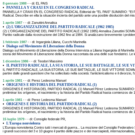
8 gennaio 1988
- - di: EL PAIS
•
PANNELLA Y CRAXI EN EL CONGRESO RADICAL
PANNELLA Y CRAXI EN EL CONGRESO RADICAL Editorial de "EL PAIS" SUMARIO: "El PAIS" 
Radical. Describe en ella la situación incierta del partido ante una posible disolución del mi
1 aprile 1987
- - di: Zanuttini Annalisa
•
(2) L'ORGANIZZAZIONE DEL PARTITO RADICALE (1962 1985)
(2) L'ORGANIZZAZIONE DEL PARTITO RADICALE (1962 1985) Annalisa Zanuttini SOMMARIO
Partito radicale dalla ricostruzione del 1962 fino al 1984. Si analizzano brevemente i problemi
1 febbraio 1987
- - di: Ingargiola Liliana, Cucchi Marinella
•
Dialogo sul Movimento di Liberazione della Donna
Dialogo sul Movimento di Liberazione della Donna Intervista a Liliana Ingargiola di Marin
storia del Movimento di Liberazione della Donna raccontata da una delle sue fondatrici. L
1 dicembre 1986
- - di: Teodori Massimo
•
IL PARTITO RADICALE, LA SUA STORIA, LE SUE BATTAGLIE, LE SUE V
IL PARTITO RADICALE, LA SUA STORIA, LE SUE BATTAGLIE, LE SUE VITTORIE SOMMARIO 
partire dalle grandi questioni che ha sollecitato nella società: l'anticlericalismo e il divorzio, l'
1 aprile 1981
- - di: Perez Ledesma Manuel
•
ORIGENES E HISTORIA DEL PARTIDO RADICAL (1)
ORIGENES E HISTORIA DEL PARTIDO RADICAL (1) Manuel Pérez Ledesma SUMARIO: El aut
preliminar los orígenes, el nacimiento y la historia del Partido Radical hasta comienzos de 1
1 aprile 1981
- - di: Perez Ledesma Manuel
•
ORIGENES E HISTORIA DEL PARTIDO RADICAL (2)
ORIGENES E HISTORIA DEL PARTIDO RADICAL (2) Manuel Pérez Ledesma SUMARIO: El aut
preliminar los orígenes, el nacimiento y la historia del Partido Radical hasta comienzos de 1
15 luglio 1979
- - di: Consiglio federale PR,
•
L'Europa nonviolenta
L'Europa nonviolenta Contro tutti i mercati di guerra... La mozione del Consiglio Federat
i grandi successi del 3 e 10 giugno il partito delle piazze e dei marciapiedi, internazionalista, 