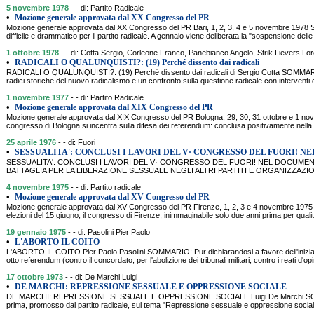
5 novembre 1978
- - di: Partito Radicale
•
Mozione generale approvata dal XX Congresso del PR
Mozione generale approvata dal XX Congresso del PR Bari, 1, 2, 3, 4 e 5 novembre 197
difficile e drammatico per il partito radicale. A gennaio viene deliberata la "sospensione delle a
1 ottobre 1978
- - di: Cotta Sergio, Corleone Franco, Panebianco Angelo, Strik Lievers L
•
RADICALI O QUALUNQUISTI?: (19) Perché dissento dai radicali
RADICALI O QUALUNQUISTI?: (19) Perché dissento dai radicali di Sergio Cotta SOMMARIO
radici storiche del nuovo radicalismo e un confronto sulla questione radicale con interventi 
1 novembre 1977
- - di: Partito Radicale
•
Mozione generale approvata dal XIX Congresso del PR
Mozione generale approvata dal XIX Congresso del PR Bologna, 29, 30, 31 ottobre e 1 
congresso di Bologna si incentra sulla difesa dei referendum: conclusa positivamente nell
25 aprile 1976
- - di: Fuori
•
SESSUALITA': CONCLUSI I LAVORI DEL V· CONGRESSO DEL FUORI! N
SESSUALITA': CONCLUSI I LAVORI DEL V· CONGRESSO DEL FUORI! NEL DOCUME
BATTAGLIA PER LA LIBERAZIONE SESSUALE NEGLI ALTRI PARTITI E ORGANIZZAZIO
4 novembre 1975
- - di: Partito radicale
•
Mozione generale approvata dal XV Congresso del PR
Mozione generale approvata dal XV Congresso del PR Firenze, 1, 2, 3 e 4 novembre 19
elezioni del 15 giugno, il congresso di Firenze, inimmaginabile solo due anni prima per quali
19 gennaio 1975
- - di: Pasolini Pier Paolo
•
L'ABORTO IL COITO
L'ABORTO IL COITO Pier Paolo Pasolini SOMMARIO: Pur dichiarandosi a favore dell'iniziativ
otto referendum (contro il concordato, per l'abolizione dei tribunali militari, contro i reati d'op
17 ottobre 1973
- - di: De Marchi Luigi
•
DE MARCHI: REPRESSIONE SESSUALE E OPPRESSIONE SOCIALE
DE MARCHI: REPRESSIONE SESSUALE E OPPRESSIONE SOCIALE Luigi De Marchi SOMMAR
prima, promosso dal partito radicale, sul tema "Repressione sessuale e oppressione social