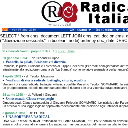
ven 07 ago. 2026
Chi siamo
Documenti
Di
SELECT * from cms_document LEFT JOIN cms_cat_doc on cms_
('":liberazione sessuale:"' in boolean mode) order by doc_date DESC
36 elementi trovati, pagina 1 di 2
1
2
succ.
ultima
30 gennaio 1994
- - di: Ceccarelli Filippo
•
Pannella, la pillola, Braibanti e il divorzio
Pannella, la pillola, Braibanti e il divorzio di Filippo Ceccarelli (Per molti anni giornalista di 
attualmente alla redazione romana de "La Stampa" come inviato e giornalista parlament
1 aprile 1989
- - di: Teodori Massimo
•
Vent'anni di storia radicale: battaglie, vittorie, sconfitte
Vent'anni di storia radicale: battaglie, vittorie, sconfitte Massimo Teodori SOMMARIO: In seim
un gruppo politico, piccolo ma non settario che è riuscito con una vicenda durata trent'anni,
28 aprile 1988
- - di: Pellegrini Giovanni
•
Omosessuali: Clause twentyeight
Omosessuali: Clause twentyeight di Giovanni Pellegrini SOMMARIO: Le iniziativa del Partito 
un articolo di una legge inglese approvata recentemente che proibisce agli Enti locali di "
8 gennaio 1988
- - di: EL PAIS
•
UNA SORPRESA RADICAL
UNA SORPRESA RADICAL Editorial de "EL PAIS" SUMARIO: "EL PAIS" dedica su editorial al
análisis político-social y enumera los aspectos más destacados del mismo: su talante libertar