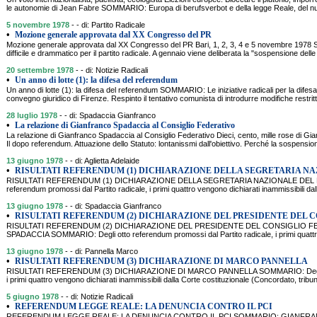
le autonomie di Jean Fabre SOMMARIO: Europa di berufsverbot e della legge Reale, del nucle
5 novembre 1978
- - di: Partito Radicale
•
Mozione generale approvata dal XX Congresso del PR
Mozione generale approvata dal XX Congresso del PR Bari, 1, 2, 3, 4 e 5 novembre 197
difficile e drammatico per il partito radicale. A gennaio viene deliberata la "sospensione delle a
20 settembre 1978
- - di: Notizie Radicali
•
Un anno di lotte (1): la difesa del referendum
Un anno di lotte (1): la difesa del referendum SOMMARIO: Le iniziative radicali per la difesa
convegno giuridico di Firenze. Respinto il tentativo comunista di introdurre modifiche restritt
28 luglio 1978
- - di: Spadaccia Gianfranco
•
La relazione di Gianfranco Spadaccia al Consiglio Federativo
La relazione di Gianfranco Spadaccia al Consiglio Federativo Dieci, cento, mille rose d
Il dopo referendum. Attuazione dello Statuto: lontanissmi dall'obiettivo. Perché la sospensione
13 giugno 1978
- - di: Aglietta Adelaide
•
RISULTATI REFERENDUM (1) DICHIARAZIONE DELLA SEGRETARIA N
RISULTATI REFERENDUM (1) DICHIARAZIONE DELLA SEGRETARIA NAZIONALE DEL PR
referendum promossi dal Partito radicale, i primi quattro vengono dichiarati inammissibili dal
13 giugno 1978
- - di: Spadaccia Gianfranco
•
RISULTATI REFERENDUM (2) DICHIARAZIONE DEL PRESIDENTE DEL C
RISULTATI REFERENDUM (2) DICHIARAZIONE DEL PRESIDENTE DEL CONSIGLIO 
SPADACCIA SOMMARIO: Degli otto referendum promossi dal Partito radicale, i primi quattr
13 giugno 1978
- - di: Pannella Marco
•
RISULTATI REFERENDUM (3) DICHIARAZIONE DI MARCO PANNELLA
RISULTATI REFERENDUM (3) DICHIARAZIONE DI MARCO PANNELLA SOMMARIO: Degli otto
i primi quattro vengono dichiarati inammissibili dalla Corte costituzionale (Concordato, tribuna
5 giugno 1978
- - di: Notizie Radicali
•
REFERENDUM LEGGE REALE: LA DENUNCIA CONTRO IL PCI
REFERENDUM LEGGE REALE: LA DENUNCIA CONTRO IL PCI SOMMARIO: GIANFRA