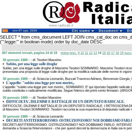
ven 07 ago. 2026
Chi siamo
Documenti
Di
SELECT * from cms_document LEFT JOIN cms_cat_doc on cms_
('":legge:"' in boolean mode) order by doc_date DESC
367 elementi trovati, pagina 14 di 19
prima
prec.
9
10
11
12
13
14
15
16
17
18
19
succ
30 gennaio 1980
- - di: Teodori Massimo
•
Subito, per una legge sulle droghe
Subito, per una legge sulle droghe di Massimo Teodori SOMMARIO: Massimo Teodori ricord
presentata una proposta di legge sulle droghe per la modifica radicale delle norme in vigore
30 gennaio 1980
- - di: Sciascia Leonardo, Buzzati Traverso Adriano, Benvenuto Giorgio, 
•
L'appello: "subito una legge per non morire,,
L'appello: "subito una legge per non morire,, SOMMARIO: E' qui riportato l'appello radicale
subito sostituita o radicalmente modificata. Segue l'elenco dei primi cento firmatari.
30 gennaio 1980
- - di: Teodori Massimo
•
DIFFICOLTA', DILEMMI E BATTAGLIE DI UN DEPUTATO RADICALE.
DIFFICOLTA', DILEMMI E BATTAGLIE DI UN DEPUTATO RADICALE. I RETROSCENA D
di Massimo Teodori SOMMARIO: Teodori racconta la sua esperienza di deputato radicale
30 gennaio 1980
- - di: Sciascia Leonardo
•
DECRETI ANTITERRORISMO: OSTRUZIONISMO? NOI DOBBIAMO FARLO
DECRETI ANTITERRORISMO: OSTRUZIONISMO? NOI DOBBIAMO FARLO. INTERVISTA
domanda a Sciascia l'intervistatore - che per questi decreti la democrazia in Italia sia in per