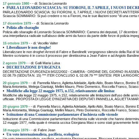
17 gennaio 1980
- - di: Sciascia Leonardo
•
PARLA LEONARDO SCIASCIA: SU FIORONI, IL 7 APRILE, I NUOVI DECR
PARLA LEONARDO SCIASCIA: SU FIORONI, IL 7 APRILE, I NUOVI DECRETI ANTITER
Sciascia SOMMARIO: Si può credere o no a Fioroni, ma le sue illazioni sono "di una certa r
17 dicembre 1979
- - di: Sciascia Leonardo
•
Polizia allo sbaraglio
Polizia allo sbaraglio di Leonardo Sciascia SOMMARIO: Camera dei deputati, 17 dicembre 1
una interpellanza radicale sull'abuso delle armi da fuoco da parte delle forze di polizia impe
15 ottobre 1979
- - di: Vecellio Valter
•
Liberalizzare le non droghe!
Liberalizzare le non droghe! Arresti di Fabre e Bandinelli: vergognoso silenzio della Rai di
Mentre scriviamo è in corso il processo per direttissima a Jean Fabre e ad Angiolo Bandin
2 agosto 1979
- - di: Galli Maria Luisa
•
DECRETAZIONE D'URGENZA
DECRETAZIONE D'URGENZA 9/0222/002 - CAMERA - ORDINE DEL GIORNO IN ASSEM
02.08.79 (SEDUTA N. 15) *** ITER CONCLUSO IL 02.08.79 *** SINTESI: PER LA RIGO
20 giugno 1979
- - di: Pannella Marco, Aglietta Adelaide, Ajello Aldo, Boato Marco, Bonin
Maria Antonietta, Melega Gianluigi, Mellini Mauro, Pinto Domenico, Roccella Franco, Scia
•
Modifiche alla legge 22 maggio 1975, n.152, relativamente alle limitaz
Modifiche alla legge 22 maggio 1975, n.152, relativamente alle limitazioni dell'uso delle armi
ufficiale. PROPOSTA DI LEGGE D'INIZIATIVA DEI DEPUTATI PANNELLA, AGLIETTA M
20 giugno 1979
- - di: Pannella Marco, Aglietta Adelaide, Ajello Aldo, Boato Marco, Bonin
Maria Antonietta, Melega Gianluigi, Mellini Mauro, Pinto Domenico, Roccella Franco, Scia
•
Istituzione di una Commissione parlamentare d'inchiesta sulle vicende
Istituzione di una Commissione parlamentare d'inchiesta sulle vicende che hanno determin
12 maggio 1977, nella quale è rimasta uccisa Giorgiana Masi e sono stati gravemente feriti n
18 maggio 1979
- - di: Fabre Jean
•
Un voto internazionalista, pacifista, ecologista
Un voto internazionalista, pacifista, ecologista Elezioni europee. Bloccare il plutonio, imporr