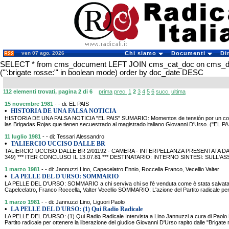
ven 07 ago. 2026
Chi siamo
Documenti
Di
SELECT * from cms_document LEFT JOIN cms_cat_doc on cms_
('":brigate rosse:"' in boolean mode) order by doc_date DESC
112 elementi trovati, pagina 2 di 6
prima
prec.
1
2
3
4
5
6
succ.
ultima
15 novembre 1981
- - di: EL PAIS
•
HISTORIA DE UNA FALSA NOTICIA
HISTORIA DE UNA FALSA NOTICIA "EL PAIS" SUMARIO: Momentos de tensión por un comu
las Brigadas Rojas que tienen secuestrado al magistrado italiano Giovanni D'Urso. ("EL P
11 luglio 1981
- - di: Tessari Alessandro
•
TALIERCIO UCCISO DALLE BR
TALIERCIO UCCISO DALLE BR 2/01192 - CAMERA - INTERPELLANZA PRESENTATA DA 
349) *** ITER CONCLUSO IL 13.07.81 *** DESTINATARIO: INTERNO SINTESI: SULL'
1 marzo 1981
- - di: Jannuzzi Lino, Capecelatro Ennio, Roccella Franco, Vecellio Valter
•
LA PELLE DEL D'URSO: SOMMARIO
LA PELLE DEL D'URSO: SOMMARIO a chi serviva chi se l'è venduta come è stata salvata A
Capelcelatro, Franco Roccella, Valter Vecellio SOMMARIO: L'azione del Partito radicale per 
1 marzo 1981
- - di: Jannuzzi Lino, Liguori Paolo
•
LA PELLE DEL D'URSO: (1) Qui Radio Radicale
LA PELLE DEL D'URSO: (1) Qui Radio Radicale Intervista a Lino Jannuzzi a cura di Paolo
Partito radicale per ottenere la liberazione del giudice Giovanni D'Urso rapito dalle "Brigate