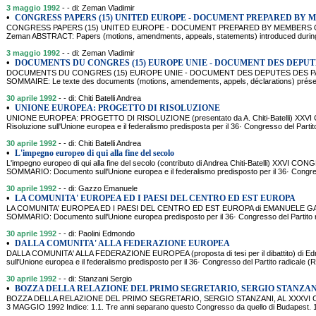
3 maggio 1992
- - di: Zeman Vladimir
•
CONGRESS PAPERS (15) UNITED EUROPE - DOCUMENT PREPARED BY 
CONGRESS PAPERS (15) UNITED EUROPE - DOCUMENT PREPARED BY MEMBERS O
Zeman ABSTRACT: Papers (motions, amendments, appeals, statements) introduced during t
3 maggio 1992
- - di: Zeman Vladimir
•
DOCUMENTS DU CONGRES (15) EUROPE UNIE - DOCUMENT DES DEPUT
DOCUMENTS DU CONGRES (15) EUROPE UNIE - DOCUMENT DES DEPUTES DES PAR
SOMMAIRE: Le texte des documents (motions, amendements, appels, déclarations) présen
30 aprile 1992
- - di: Chiti Batelli Andrea
•
UNIONE EUROPEA: PROGETTO DI RISOLUZIONE
UNIONE EUROPEA: PROGETTO DI RISOLUZIONE (presentato da A. Chiti-Batelli) 
Risoluzione sull'Unione europea e il federalismo predisposta per il 36· Congresso del Parti
30 aprile 1992
- - di: Chiti Batelli Andrea
•
L'impegno europeo di qui alla fine del secolo
L'impegno europeo di qui alla fine del secolo (contributo di Andrea Chiti-Batelli) XX
SOMMARIO: Documento sull'Unione europea e il federalismo predisposto per il 36· Congres
30 aprile 1992
- - di: Gazzo Emanuele
•
LA COMUNITA' EUROPEA ED I PAESI DEL CENTRO ED EST EUROPA
LA COMUNITA' EUROPEA ED I PAESI DEL CENTRO ED EST EUROPA di EMANUELE GAZZO D
SOMMARIO: Documento sull'Unione europea predisposto per il 36· Congresso del Partito r
30 aprile 1992
- - di: Paolini Edmondo
•
DALLA COMUNITA' ALLA FEDERAZIONE EUROPEA
DALLA COMUNITA' ALLA FEDERAZIONE EUROPEA (proposta di tesi per il dibattito) di 
sull'Unione europea e il federalismo predisposto per il 36· Congresso del Partito radicale (R
30 aprile 1992
- - di: Stanzani Sergio
•
BOZZA DELLA RELAZIONE DEL PRIMO SEGRETARIO, SERGIO STANZANI
BOZZA DELLA RELAZIONE DEL PRIMO SEGRETARIO, SERGIO STANZANI, AL XXXVI 
3 MAGGIO 1992 Indice: 1.1. Tre anni separano questo Congresso da quello di Budapest. 1