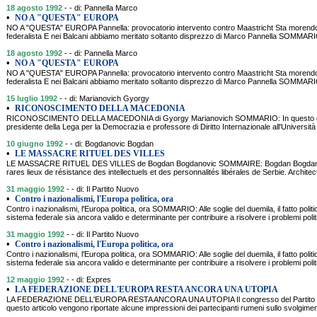
18 agosto 1992
- - di: Pannella Marco
•
NO A "QUESTA" EUROPA
NO A "QUESTA" EUROPA Pannella: provocatorio intervento contro Maastricht Sta morendo l
federalista E nei Balcani abbiamo meritato soltanto disprezzo di Marco Pannella SOMMA
18 agosto 1992
- - di: Pannella Marco
•
NO A "QUESTA" EUROPA
NO A "QUESTA" EUROPA Pannella: provocatorio intervento contro Maastricht Sta morendo l
federalista E nei Balcani abbiamo meritato soltanto disprezzo di Marco Pannella SOMMA
15 luglio 1992
- - di: Marianovich Gyorgy
•
RICONOSCIMENTO DELLA MACEDONIA
RICONOSCIMENTO DELLA MACEDONIA di Gyorgy Marianovich SOMMARIO: In questo doc
presidente della Lega per la Democrazia e professore di Diritto Internazionale all'Università
10 giugno 1992
- - di: Bogdanovic Bogdan
•
LE MASSACRE RITUEL DES VILLES
LE MASSACRE RITUEL DES VILLES de Bogdan Bogdanovic SOMMAIRE: Bogdan Bogdanovi
rares lieux de résistance des intellectuels et des personnalités libérales de Serbie. Archi
31 maggio 1992
- - di: Il Partito Nuovo
•
Contro i nazionalismi, l'Europa politica, ora
Contro i nazionalismi, l'Europa politica, ora SOMMARIO: Alle soglie del duemila, il fatto politic
sistema federale sia ancora valido e determinante per contribuire a risolvere i problemi politi
31 maggio 1992
- - di: Il Partito Nuovo
•
Contro i nazionalismi, l'Europa politica, ora
Contro i nazionalismi, l'Europa politica, ora SOMMARIO: Alle soglie del duemila, il fatto politic
sistema federale sia ancora valido e determinante per contribuire a risolvere i problemi politi
12 maggio 1992
- - di: Expres
•
LA FEDERAZIONE DELL'EUROPA RESTA ANCORA UNA UTOPIA
LA FEDERAZIONE DELL'EUROPA RESTA ANCORA UNA UTOPIA Il congresso del Partito R
questo articolo vengono riportate alcune impressioni dei partecipanti rumeni sullo svolgime