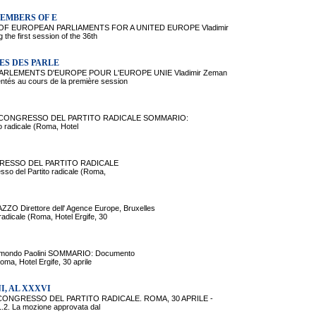
MEMBERS OF E
F EUROPEAN PARLIAMENTS FOR A UNITED EUROPE Vladimir
he first session of the 36th
ES DES PARLE
LEMENTS D'EUROPE POUR L'EUROPE UNIE Vladimir Zeman
tés au cours de la première session
XXVI CONGRESSO DEL PARTITO RADICALE SOMMARIO:
to radicale (Roma, Hotel
VI CONGRESSO DEL PARTITO RADICALE
so del Partito radicale (Roma,
irettore dell' Agence Europe, Bruxelles
adicale (Roma, Hotel Ergife, 30
Edmondo Paolini SOMMARIO: Documento
oma, Hotel Ergife, 30 aprile
, AL XXXVI
CONGRESSO DEL PARTITO RADICALE. ROMA, 30 APRILE -
.2. La mozione approvata dal