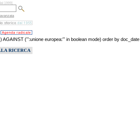
dal 1999]
 avanzata
Agenda radicale
NST ('":unione europea:"' in boolean mode) order by doc_date
LLA RICERCA