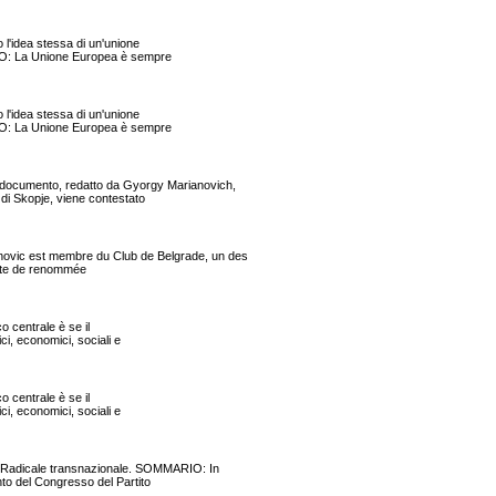
'idea stessa di un'unione
RIO: La Unione Europea è sempre
'idea stessa di un'unione
RIO: La Unione Europea è sempre
umento, redatto da Gyorgy Marianovich,
 di Skopje, viene contestato
c est membre du Club de Belgrade, un des
tecte de renommée
o centrale è se il
ci, economici, sociali e
o centrale è se il
ci, economici, sociali e
adicale transnazionale. SOMMARIO: In
nto del Congresso del Partito