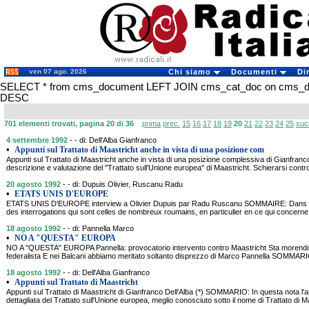
ven 07 ago. 2026
Chi siamo
Documenti
Di
SELECT * from cms_document LEFT JOIN cms_cat_doc on cms_docu
DESC
701 elementi trovati, pagina 20 di 36
prima
prec.
15
16
17
18
19
20
21
22
23
24
25
suc
4 settembre 1992
- - di: Dell'Alba Gianfranco
•
Appunti sul Trattato di Maastricht anche in vista di una posizione com
Appunti sul Trattato di Maastricht anche in vista di una posizione complessiva di Gianfr
descrizione e valutazione del "Trattato sull'Unione europea" di Maastricht. Schierarsi contro i
20 agosto 1992
- - di: Dupuis Olivier, Ruscanu Radu
•
ETATS UNIS D'EUROPE
ETATS UNIS D'EUROPE interview a Olivier Dupuis par Radu Ruscanu SOMMAIRE: Dans cett
des interrogations qui sont celles de nombreux roumains, en particulier en ce qui concerne l
18 agosto 1992
- - di: Pannella Marco
•
NO A "QUESTA" EUROPA
NO A "QUESTA" EUROPA Pannella: provocatorio intervento contro Maastricht Sta morendo l
federalista E nei Balcani abbiamo meritato soltanto disprezzo di Marco Pannella SOMMA
18 agosto 1992
- - di: Dell'Alba Gianfranco
•
Appunti sul Trattato di Maastricht
Appunti sul Trattato di Maastricht di Gianfranco Dell'Alba (*) SOMMARIO: In questa nota l'au
dettagliata del Trattato sull'Unione europea, meglio conosciuto sotto il nome di Trattato di 