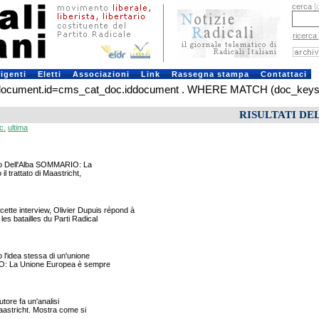
cerca
[
ricerca
rigenti
Eletti
Associazioni
Link
Rassegna stampa
Contattaci
ment.id=cms_cat_doc.iddocument . WHERE MATCH (doc_keys) AGAI
RISULTATI DE
c.
ultima
anco Dell'Alba SOMMARIO: La
l trattato di Maastricht,
e interview, Olivier Dupuis répond à
es batailles du Parti Radical
'idea stessa di un'unione
RIO: La Unione Europea è sempre
tore fa un'analisi
Maastricht. Mostra come si