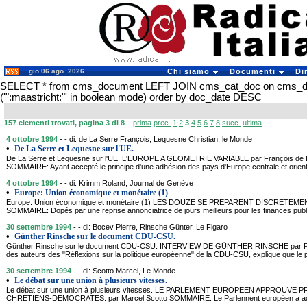
gio 06 ago. 2026
Chi siamo
Documenti
Di
SELECT * from cms_document LEFT JOIN cms_cat_doc on cms_
('":maastricht:"' in boolean mode) order by doc_date DESC
157 elementi trovati, pagina 3 di 8
prima
prec.
1
2
3
4
5
6
7
8
succ.
ultima
4 ottobre 1994
- - di: de La Serre François, Lequesne Christian, le Monde
•
De La Serre et Lequesne sur l'UE.
De La Serre et Lequesne sur l'UE. L'EUROPE A GEOMETRIE VARIABLE par François de La
SOMMAIRE: Ayant accepté le principe d'une adhésion des pays d'Europe centrale et orientale
4 ottobre 1994
- - di: Krimm Roland, Journal de Genève
•
Europe: Union économique et monétaire (1)
Europe: Union économique et monétaire (1) LES DOUZE SE PREPARENT DISCRETEME
SOMMAIRE: Dopés par une reprise annonciatrice de jours meilleurs pour les finances pub
30 settembre 1994
- - di: Bocev Pierre, Rinsche Günter, Le Figaro
•
Günther Rinsche sur le document CDU-CSU.
Günther Rinsche sur le document CDU-CSU. INTERVIEW DE GÜNTHER RINSCHE par Pie
des auteurs des "Réflexions sur la politique européenne" de la CDU-CSU, explique que le pa
30 settembre 1994
- - di: Scotto Marcel, Le Monde
•
Le débat sur une union à plusieurs vitesses.
Le débat sur une union à plusieurs vitesses. LE PARLEMENT EUROPEEN APPROU
CHRETIENS-DEMOCRATES. par Marcel Scotto SOMMAIRE: Le Parlennent européen a adop