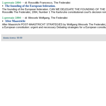
1 gennaio 1994
- - di: Rossolillo Francesco, The Federalist
•
The founding of the European federation.
The founding of the European federation. CAN WE DELEGATE THE FOUNDING OF T
Rossolillo The Federalist, 1994, Number 1 The Karlsruhe constitutional court's decision rem
1 gennaio 1994
- - di: Wessels Wolfgang, The Federalist
•
After Maastricht
After Maastricht POST-MAASTRICHT STRATEGIES by Wolfgang Wessels The Federalist, 1
a European constitution: urgent and necessary Debating strategies for a European consti
durata ricerca: 00:00