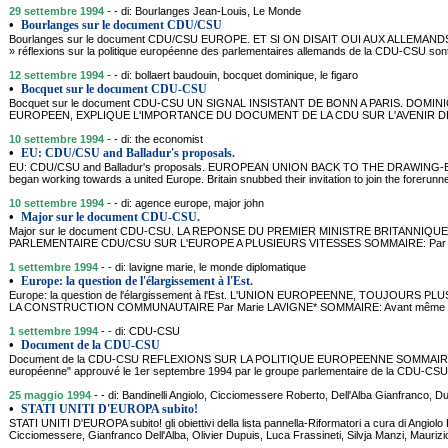
29 settembre 1994
- - di: Bourlanges Jean-Louis, Le Monde
•
Bourlanges sur le document CDU/CSU
Bourlanges sur le document CDU/CSU EUROPE. ET SI ON DISAIT OUI AUX ALLEMANDS 
» réflexions sur la politique européenne des parlementaires allemands de la CDU-CSU sont
12 settembre 1994
- - di: bollaert baudouin, bocquet dominique, le figaro
•
Bocquet sur le document CDU-CSU
Bocquet sur le document CDU-CSU UN SIGNAL INSISTANT DE BONN A PARIS. D
EUROPEEN, EXPLIQUE L'IMPORTANCE DU DOCUMENT DE LA CDU SUR L'AVENIR DE L'EUR
10 settembre 1994
- - di: the economist
•
EU: CDU/CSU and Balladur's proposals.
EU: CDU/CSU and Balladur's proposals. EUROPEAN UNION BACK TO THE DRAWING-
began working towards a united Europe. Britain snubbed their invitation to join the forerun
10 settembre 1994
- - di: agence europe, major john
•
Major sur le document CDU-CSU.
Major sur le document CDU-CSU. LA REPONSE DU PREMIER MINISTRE BRITANNIQU
PARLEMENTAIRE CDU/CSU SUR L'EUROPE A PLUSIEURS VITESSES SOMMAIRE: Par le disc
1 settembre 1994
- - di: lavigne marie, le monde diplomatique
•
Europe: la question de l'élargissement à l'Est.
Europe: la question de l'élargissement à l'Est. L'UNION EUROPEENNE, TOUJOURS P
LA CONSTRUCTION COMMUNAUTAIRE Par Marie LAVIGNE* SOMMAIRE: Avant même les ré
1 settembre 1994
- - di: CDU-CSU
•
Document de la CDU-CSU
Document de la CDU-CSU REFLEXIONS SUR LA POLITIQUE EUROPEENNE SOMMAIRE: Le d
européenne" approuvé le 1er septembre 1994 par le groupe parlementaire de la CDU-CSU
25 maggio 1994
- - di: Bandinelli Angiolo, Cicciomessere Roberto, Dell'Alba Gianfranco, Du
•
STATI UNITI D'EUROPA subito!
STATI UNITI D'EUROPA subito! gli obiettivi della lista pannella-Riformatori a cura di Angiolo 
Cicciomessere, Gianfranco Dell'Alba, Olivier Dupuis, Luca Frassineti, Silvja Manzi, Mauriz