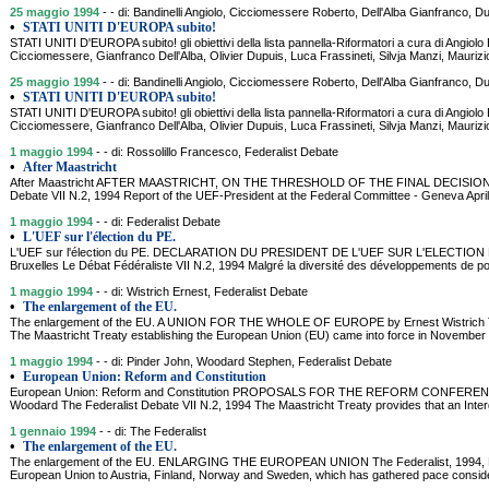
25 maggio 1994
- - di: Bandinelli Angiolo, Cicciomessere Roberto, Dell'Alba Gianfranco, Du
•
STATI UNITI D'EUROPA subito!
STATI UNITI D'EUROPA subito! gli obiettivi della lista pannella-Riformatori a cura di Angiolo 
Cicciomessere, Gianfranco Dell'Alba, Olivier Dupuis, Luca Frassineti, Silvja Manzi, Mauriz
25 maggio 1994
- - di: Bandinelli Angiolo, Cicciomessere Roberto, Dell'Alba Gianfranco, Du
•
STATI UNITI D'EUROPA subito!
STATI UNITI D'EUROPA subito! gli obiettivi della lista pannella-Riformatori a cura di Angiolo 
Cicciomessere, Gianfranco Dell'Alba, Olivier Dupuis, Luca Frassineti, Silvja Manzi, Mauriz
1 maggio 1994
- - di: Rossolillo Francesco, Federalist Debate
•
After Maastricht
After Maastricht AFTER MAASTRICHT, ON THE THRESHOLD OF THE FINAL DECISIONS by
Debate VII N.2, 1994 Report of the UEF-President at the Federal Committee - Geneva Apr
1 maggio 1994
- - di: Federalist Debate
•
L'UEF sur l'élection du PE.
L'UEF sur l'élection du PE. DECLARATION DU PRESIDENT DE L'UEF SUR L'ELECTION 
Bruxelles Le Débat Fédéraliste VII N.2, 1994 Malgré la diversité des développements de pol
1 maggio 1994
- - di: Wistrich Ernest, Federalist Debate
•
The enlargement of the EU.
The enlargement of the EU. A UNION FOR THE WHOLE OF EUROPE by Ernest Wistrich The
The Maastricht Treaty establishing the European Union (EU) came into force in November 
1 maggio 1994
- - di: Pinder John, Woodard Stephen, Federalist Debate
•
European Union: Reform and Constitution
European Union: Reform and Constitution PROPOSALS FOR THE REFORM CONFERENCE
Woodard The Federalist Debate VII N.2, 1994 The Maastricht Treaty provides that an Int
1 gennaio 1994
- - di: The Federalist
•
The enlargement of the EU.
The enlargement of the EU. ENLARGING THE EUROPEAN UNION The Federalist, 1994, Nu
European Union to Austria, Finland, Norway and Sweden, which has gathered pace consid