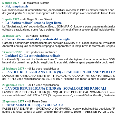
5 aprile 1977
- - di: Malatesta Stefano
•
Noi, rompiscatole
Noi, rompiscatole »Comunisti furenti, democristiani inviperiti: le lotte e i metodi radicali son
dei grandi partiti. "Ci si può rassegnare alla sconfitta solo dopo aver combattuto fino in fo
1 aprile 1977
- - di: Baget Bozzo Gianni
•
La "Società radicale" secondo Baget Bozzo
La "Società radicale" secondo Baget Bozzo SOMMARIO: L'autore pone una netta distinzio
collettivo e radicalismo come forza politica. Nel primo si afferma la volontà dell'individuo di so
31 marzo 1977
- - di: Notizie Radicali
•
Carceri: il comunicato del presidente del consiglio
Carceri: il comunicato del presidente del consiglio SOMMARIO: Il comunicato del Presidente
Andreotti con il quale si assume l'impegno di approntare in tempi brevi la riforma del Corpo d
12 marzo 1977
- - di: Spadaccia Gianfranco
•
Lockheed (2): La controinchiesta radicale
Lockheed (2): La controinchiesta radicale Cronaca di dieci giorni di lotta parlamentare SO
base di documenti resi pubblici negli Usa, lo scandalo delle tangenti pagate dalla Lockheed 
11 febbraio 1977
- - di: La voce repubblicana
•
LA VOCE REPUBBLICANA E IL PR (9) - I RADICALI "GIOCANO" PER C
LA VOCE REPUBBLICANA E IL PR (9) - I RADICALI "GIOCANO" PER CONTO TERZI? SOMMAR
del PRI "La voce repubblicana" dal 1972 al 1977 ("il pugno o la rosa", a cura di Valter Vecell
29 gennaio 1977
- - di: La voce repubblicana
•
LA VOCE REPUBBLICANA E IL PR (8) - SQUALLORE DEI RADICALI
LA VOCE REPUBBLICANA E IL PR (8) - SQUALLORE DEI RADICALI SOMMARIO: I corsivi pub
voce repubblicana" dal 1972 al 1977 ("il pugno o la rosa", a cura di Valter Vecellio, Bertani 
25 gennaio 1977
- - di: Paese Sera
•
PAESE SERA E IL PR (6) - SVOLTA AD U
PAESE SERA E IL PR (6) - SVOLTA AD U SOMMARIO: I corsivi pubblicati dal quotidiano "P
pugno o la rosa", a cura di Valter Vecellio, Bertani editore, 1979) ("PAESE SERA", 25-1-19