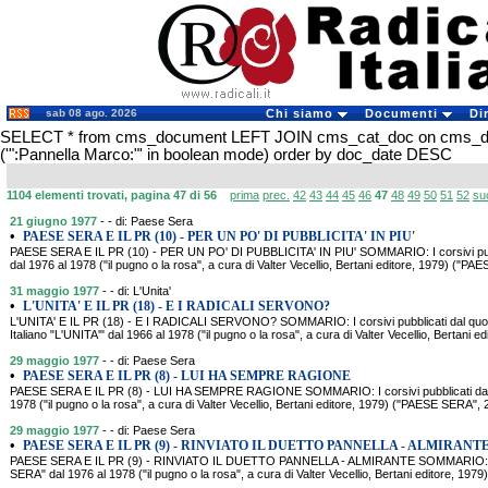
sab 08 ago. 2026
Chi siamo
Documenti
Di
SELECT * from cms_document LEFT JOIN cms_cat_doc on cms_
('":Pannella Marco:"' in boolean mode) order by doc_date DESC
1104 elementi trovati, pagina 47 di 56
prima
prec.
42
43
44
45
46
47
48
49
50
51
52
su
21 giugno 1977
- - di: Paese Sera
•
PAESE SERA E IL PR (10) - PER UN PO' DI PUBBLICITA' IN PIU'
PAESE SERA E IL PR (10) - PER UN PO' DI PUBBLICITA' IN PIU' SOMMARIO: I corsivi pub
dal 1976 al 1978 ("il pugno o la rosa", a cura di Valter Vecellio, Bertani editore, 1979) ("
31 maggio 1977
- - di: L'Unita'
•
L'UNITA' E IL PR (18) - E I RADICALI SERVONO?
L'UNITA' E IL PR (18) - E I RADICALI SERVONO? SOMMARIO: I corsivi pubblicati dal quoti
Italiano "L'UNITA'" dal 1966 al 1978 ("il pugno o la rosa", a cura di Valter Vecellio, Bertani e
29 maggio 1977
- - di: Paese Sera
•
PAESE SERA E IL PR (8) - LUI HA SEMPRE RAGIONE
PAESE SERA E IL PR (8) - LUI HA SEMPRE RAGIONE SOMMARIO: I corsivi pubblicati dal 
1978 ("il pugno o la rosa", a cura di Valter Vecellio, Bertani editore, 1979) ("PAESE SERA"
29 maggio 1977
- - di: Paese Sera
•
PAESE SERA E IL PR (9) - RINVIATO IL DUETTO PANNELLA - ALMIRANT
PAESE SERA E IL PR (9) - RINVIATO IL DUETTO PANNELLA - ALMIRANTE SOMMARIO: I cor
SERA" dal 1976 al 1978 ("il pugno o la rosa", a cura di Valter Vecellio, Bertani editore, 1