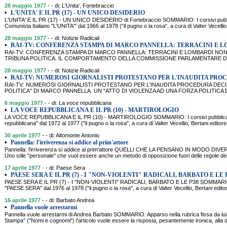
28 maggio 1977
- - di: L'Unita', Fortebraccio
•
L'UNITA' E IL PR (17) - UN UNICO DESIDERIO
L'UNITA' E IL PR (17) - UN UNICO DESIDERIO di Fortebraccio SOMMARIO: I corsivi pubblica
Comunista Italiano "L'UNITA'" dal 1966 al 1978 ("il pugno o la rosa", a cura di Valter Vecellio
28 maggio 1977
- - di: Notizie Radicali
•
RAI-TV: CONFERENZA STAMPA DI MARCO PANNELLA: TERRACINI E 
RAI-TV: CONFERENZA STAMPA DI MARCO PANNELLA: TERRACINI E LOMBARDI NO
TRIBUNA POLITICA. IL COMPORTAMENTO DELLA COMMISSIONE PARLAMENTARE DI 
28 maggio 1977
- - di: Notizie Radicali
•
RAI-TV: NUMEROSI GIORNALISTI PROTESTANO PER L'INAUDITA PRO
RAI-TV: NUMEROSI GIORNALISTI PROTESTANO PER L'INAUDITA PROCEDURA DECIS
POLITICA" DI MARCO PANNELLA. UN "ATTO DI VIOLENZA AD UNA FORZA POLITICA 
6 maggio 1977
- - di: La voce repubblicana
•
LA VOCE REPUBBLICANA E IL PR (10) - MARTIROLOGIO
LA VOCE REPUBBLICANA E IL PR (10) - MARTIROLOGIO SOMMARIO: I corsivi pubblicati d
repubblicana" dal 1972 al 1977 ("il pugno o la rosa", a cura di Valter Vecellio, Bertani editor
30 aprile 1977
- - di: Altomonte Antonio
•
Pannella: l'irriverenza si addice al prim'attore
Pannella: l'irriverenza si addice al prim'attore QUELLI CHE LA PENSANO IN MODO DIV
Uno stile "personale" che vuol essere anche un metodo di opposizione fuori delle regole del 
17 aprile 1977
- - di: Paese Sera
•
PAESE SERA E IL PR (7) - I "NON-VIOLENTI" RADICALI, BARBATO E LE 
PAESE SERA E IL PR (7) - I "NON-VIOLENTI" RADICALI, BARBATO E LE P38 SOMMARIO: I c
"PAESE SERA" dal 1976 al 1978 ("il pugno o la rosa", a cura di Valter Vecellio, Bertani edi
16 aprile 1977
- - di: Barbato Andrea
•
Pannella vuole arrestarmi
Pannella vuole arrestarmi di Andrea Barbato SOMMARIO: Apparso nella rubrica fissa da lui 
Stampa" ("Nomi e cognomi") l'articolo vuole essere la risposta, pesantemente ironica, alla d