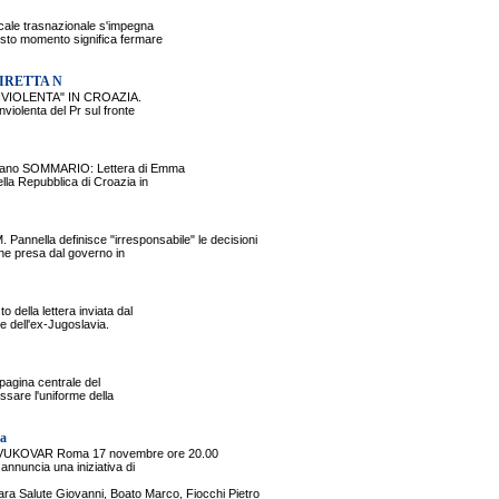
cale trasnazionale s'impegna
esto momento significa fermare
DIRETTA N
VIOLENTA" IN CROAZIA.
olenta del Pr sul fronte
gevano SOMMARIO: Lettera di Emma
lla Repubblica di Croazia in
a definisce "irresponsabile" le decisioni
one presa dal governo in
della lettera inviata dal
he dell'ex-Jugoslavia.
pagina centrale del
ossare l'uniforme della
a
i VUKOVAR Roma 17 novembre ore 20.00
annuncia una iniziativa di
rara Salute Giovanni, Boato Marco, Fiocchi Pietro