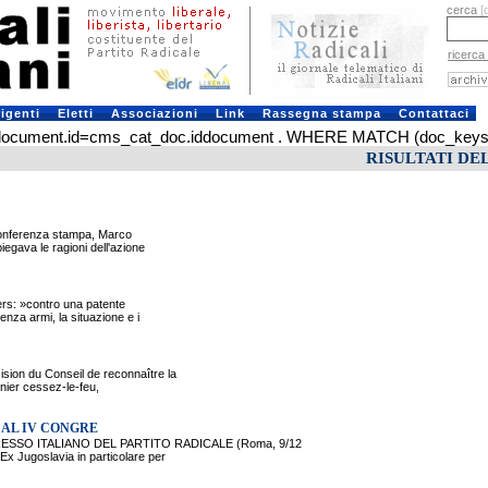
cerca
[
ricerca
rigenti
Eletti
Associazioni
Link
Rassegna stampa
Contattaci
ument.id=cms_cat_doc.iddocument . WHERE MATCH (doc_keys) AGA
RISULTATI DE
conferenza stampa, Marco
egava le ragioni dell'azione
rs: »contro una patente
enza armi, la situazione e i
n du Conseil de reconnaître la
nier cessez-le-feu,
 AL IV CONGRE
SSO ITALIANO DEL PARTITO RADICALE (Roma, 9/12
x Jugoslavia in particolare per