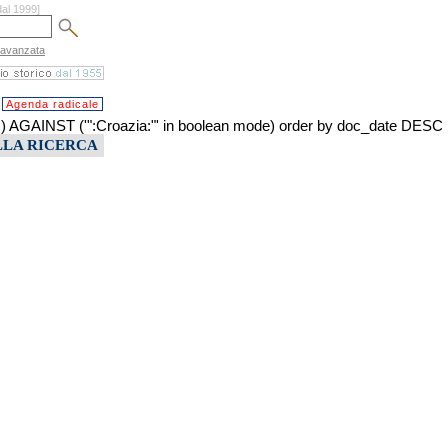
dal 1999]
 avanzata
Agenda radicale
INST ('":Croazia:"' in boolean mode) order by doc_date DESC
LLA RICERCA