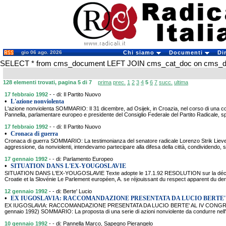
gio 06 ago. 2026
Chi siamo
Documenti
Di
SELECT * from cms_document LEFT JOIN cms_cat_doc on cms_doc
128 elementi trovati, pagina 5 di 7
prima
prec.
1
2
3
4
5
6
7
succ.
ultima
17 febbraio 1992
- - di: Il Partito Nuovo
•
L'azione nonviolenta
L'azione nonviolenta SOMMARIO: Il 31 dicembre, ad Osijek, in Croazia, nel corso di una 
Pannella, parlamentare europeo e presidente del Consiglio Federale del Partito Radicale, spi
17 febbraio 1992
- - di: Il Partito Nuovo
•
Cronaca di guerra
Cronaca di guerra SOMMARIO: La testimonianza del senatore radicale Lorenzo Strik Lieve
aggressione, da nonviolenti, intendevamo partecipare alla difesa della città, condividendo, s
17 gennaio 1992
- - di: Parlamento Europeo
•
SITUATION DANS L'EX-YOUGOSLAVIE
SITUATION DANS L'EX-YOUGOSLAVIE Texte adopte le 17.1.92 RESOLUTION sur la décisio
Croatie et la Slovénie Le Parlement européen, A. se réjouissant du respect apparent du der
12 gennaio 1992
- - di: Berte' Lucio
•
EX IUGOSLAVIA: RACCOMANDAZIONE PRESENTATA DA LUCIO BERTE'
EX IUGOSLAVIA: RACCOMANDAZIONE PRESENTATA DA LUCIO BERTE' AL IV CONGRE
gennaio 1992) SOMMARIO: La proposta di una serie di azioni nonviolente da condurre nell'E
10 gennaio 1992
- - di: Pannella Marco, Sapegno Pierangelo