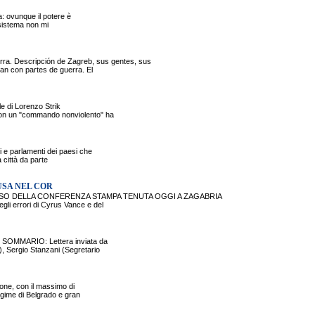
a: ovunque il potere è
il sistema non mi
 Descripción de Zagreb, sus gentes, sus
lan con partes de guerra. El
le di Lorenzo Strik
con un "commando nonviolento" ha
 e parlamenti dei paesi che
 città da parte
USA NEL COR
RSO DELLA CONFERENZA STAMPA TENUTA OGGI A ZAGABRIA
gli errori di Cyrus Vance e del
no SOMMARIO: Lettera inviata da
), Sergio Stanzani (Segretario
ione, con il massimo di
regime di Belgrado e gran