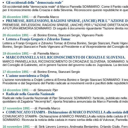
•
Gli occidentali della "democrazia reale"
Gli occidentali della "democrazia reale" di Marco Pannella SOMMARIO: Come il Partito radi
per il riconoscimento della Croazia e della Slovenia. Riconoscere queste repubbliche in qu
26 dicembre 1991
- - di: Pannella Marco
•
PREMESSE, RIFLESSIONI, RAGIONI SPARSE, (ANCHE) PER L'"AZIONE 
PREMESSE, RIFLESSIONI, RAGIONI SPARSE, (ANCHE) PER L'"AZIONE DIRETTA NON
A FUTURA MEMORIA SOMMARIO: Di seguito il documento riguardante "l'azione diretta nonvi
20 dicembre 1991
- - di: Bonino Emma, Stanzani Sergio, Vigevano Paolo
•
Lettera a Franjo Greguric e Zdravko Tomac
Lettera a Franjo Greguric e Zdravko Tomac di Emma Bonino, Sergio Stanzani, Paolo Vi
Bonino, Sergio Stanzani e Paolo Vigevano al Presidente e al Vicepresidente del Consiglio de
19 dicembre 1991
- - di: Pannella Marco
•
MARCO PANNELLA SUL RICONOSCIMENTO DI CROAZIA E SLOVENIA.
MARCO PANNELLA SUL RICONOSCIMENTO DI CROAZIA E SLOVENIA. SOMMARIO: M. Pannell
del Consiglio di Gabinetto, ed in genere l'azione del governo sulla ex Jugoslavia. La decisi
17 dicembre 1991
- - di: Bonino Emma, Stanzani Sergio
•
L'azione nonviolenta a Osijek
L'azione nonviolenta a Osijek Lettera di Emma Bonino e Sergio Stanzani SOMMARIO: Il testo 
Presidente e dal Segretario del Partito radicale ai movimenti verdi e pacifisti delle repubblic
14 dicembre 1991
- - di: Simunovic Pjer
•
Radicale nella Guardia Nazionale
Radicale nella Guardia Nazionale di Pjer Simunovic SOMMARIO: l'articolo, pubblicato nella 
quotidiano di Zagabria "Vecernji list", riporta l'iniziativa annunciata da Marco Pannella di ind
17 novembre 1991
- - di: Pannella Marco
•
COMUNICATO STAMPA - Dichiarazione di MARCO PANNELLA alla notizia dell
COMUNICATO STAMPA - Dichiarazione di MARCO PANNELLA alla notizia della caduta d
SOMMARIO: Ricevuta la notizia della caduta in mano serba della città di Vukovar, Pannella 
16 novembre 1991
- - di: Strik Lievers Lorenzo, Andreatta Beniamino, Orlando Giulio, Fer