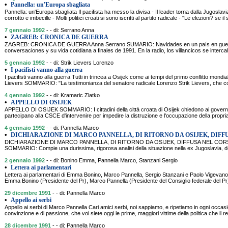
•
Pannella: un'Europa sbagliata
Pannella: un'Europa sbagliata Il pacifista ha messo la divisa - Il leader torna dalla Jugoslavi
corrotto e imbecille - Molti politici croati si sono iscritti al partito radicale - "Le elezioni? se 
7 gennaio 1992
- - di: Serrano Anna
•
ZAGREB: CRONICA DE GUERRA
ZAGREB: CRONICA DE GUERRA Anna Serrano SUMARIO: Navidades en un país en guerra.
conversaciones y su vida cotidiana a finales de 1991. En la radio, los villancicos se interca
5 gennaio 1992
- - di: Strik Lievers Lorenzo
•
I pacifisti vanno alla guerra
I pacifisti vanno alla guerra Tutti in trincea a Osijek come ai tempi del primo conflitto mondia
Lievers SOMMARIO: "La testimonianza del senatore radicale Lorenzo Strik Lievers, che 
4 gennaio 1992
- - di: Kramaric Zlatko
•
APPELLO DI OSIJEK
APPELLO DI OSIJEK SOMMARIO: I cittadini della città croata di Osijek chiedono ai governi
partecipano alla CSCE d'intervenire per impedire la distruzione e l'occupazione della propria
4 gennaio 1992
- - di: Pannella Marco
•
DICHIARAZIONE DI MARCO PANNELLA, DI RITORNO DA OSIJEK, DIFF
DICHIARAZIONE DI MARCO PANNELLA, DI RITORNO DA OSIJEK, DIFFUSA NEL CO
SOMMARIO: Compie una durissima, rigorosa analisi della situazione nella ex Jugoslavia, de
2 gennaio 1992
- - di: Bonino Emma, Pannella Marco, Stanzani Sergio
•
Lettera ai parlamentari
Lettera ai parlamentari di Emma Bonino, Marco Pannella, Sergio Stanzani e Paolo Vigeva
Emma Bonino (Presidente del Pr), Marco Pannella (Presidente del Consiglio federale del Pr
29 dicembre 1991
- - di: Pannella Marco
•
Appello ai serbi
Appello ai serbi di Marco Pannella Cari amici serbi, noi sappiamo, e ripetiamo in ogni occas
convinzione e di passione, che voi siete oggi le prime, maggiori vittime della politica che il 
28 dicembre 1991
- - di: Pannella Marco