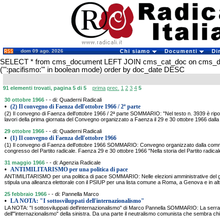
dom 09 ago. 2026
Chi siamo
Documenti
Di
SELECT * from cms_document LEFT JOIN cms_cat_doc on cms_
('":pacifismo:"' in boolean mode) order by doc_date DESC
91 elementi trovati, pagina 5 di 5
prima
prec.
1
2
3
4
5
30 ottobre 1966
- - di: Quaderni Radicali
•
(2) Il convegno di Faenza dell'ottobre 1966 / 2ª parte
(2) Il convegno di Faenza dell'ottobre 1966 / 2ª parte SOMMARIO: "Nel testo n. 3939 è ripo
lavori della prima giornata del Convegno organizzato a Faenza il 29 e 30 ottobre 1966 dall
29 ottobre 1966
- - di: Quaderni Radicali
•
(1) Il convegno di Faenza dell'ottobre 1966
(1) Il convegno di Faenza dell'ottobre 1966 SOMMARIO: Convegno organizzato dalla commis
congresso del Partito radicale. Faenza 29 e 30 ottobre 1966 "Nella storia del Partito radica
31 maggio 1966
- - di: Agenzia Radicale
•
ANTIMILITARISMO per una politica di pace
ANTIMILITARISMO per una politica di pace SOMMARIO: Nelle elezioni amministrative del giu
stipula una alleanza elettorale con il PSIUP per una lista comune a Roma, a Genova e in altr
25 febbraio 1966
- - di: Pannella Marco
•
LA NOTA: "I sottosviluppati dell'internazionalismo"
LA NOTA: "I sottosviluppati dell'internazionalismo" di Marco Pannella SOMMARIO: La serrata
dell'"internazionalismo" della sinistra. Da una parte il neutralismo comunista che sembra chi