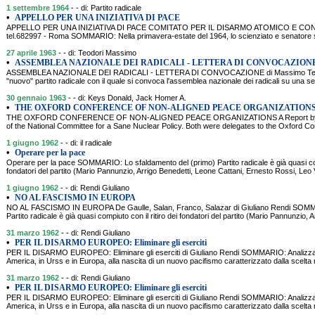
1 settembre 1964
- - di: Partito radicale
•
APPELLO PER UNA INIZIATIVA DI PACE
APPELLO PER UNA INIZIATIVA DI PACE COMITATO PER IL DISARMO ATOMICO E CON
tel.682997 - Roma SOMMARIO: Nella primavera-estate del 1964, lo scienziato e senatore 
27 aprile 1963
- - di: Teodori Massimo
•
ASSEMBLEA NAZIONALE DEI RADICALI - LETTERA DI CONVOCAZION
ASSEMBLEA NAZIONALE DEI RADICALI - LETTERA DI CONVOCAZIONE di Massimo Teodo
"nuovo" partito radicale con il quale si convoca l'assemblea nazionale dei radicali su una ser
30 gennaio 1963
- - di: Keys Donald, Jack Homer A.
•
THE OXFORD CONFERENCE OF NON-ALIGNED PEACE ORGANIZATION
THE OXFORD CONFERENCE OF NON-ALIGNED PEACE ORGANIZATIONS A Report by Donal
of the National Committee for a Sane Nuclear Policy. Both were delegates to the Oxford 
1 giugno 1962
- - di: il radicale
•
Operare per la pace
Operare per la pace SOMMARIO: Lo sfaldamento del (primo) Partito radicale è già quasi comp
fondatori del partito (Mario Pannunzio, Arrigo Benedetti, Leone Cattani, Ernesto Rossi, Leo 
1 giugno 1962
- - di: Rendi Giuliano
•
NO AL FASCISMO IN EUROPA
NO AL FASCISMO IN EUROPA De Gaulle, Salan, Franco, Salazar di Giuliano Rendi SOMMA
Partito radicale è già quasi compiuto con il ritiro dei fondatori del partito (Mario Pannunzio, 
31 marzo 1962
- - di: Rendi Giuliano
•
PER IL DISARMO EUROPEO: Eliminare gli eserciti
PER IL DISARMO EUROPEO: Eliminare gli eserciti di Giuliano Rendi SOMMARIO: Analizza le
America, in Urss e in Europa, alla nascita di un nuovo pacifismo caratterizzato dalla scelta
31 marzo 1962
- - di: Rendi Giuliano
•
PER IL DISARMO EUROPEO: Eliminare gli eserciti
PER IL DISARMO EUROPEO: Eliminare gli eserciti di Giuliano Rendi SOMMARIO: Analizza le
America, in Urss e in Europa, alla nascita di un nuovo pacifismo caratterizzato dalla scelta