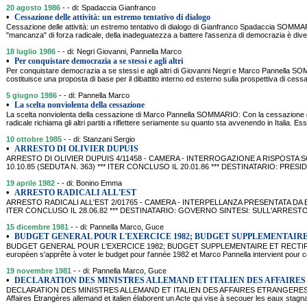
20 agosto 1986
- - di: Spadaccia Gianfranco
•
Cessazione delle attività: un estremo tentativo di dialogo
Cessazione delle attività: un estremo tentativo di dialogo di Gianfranco Spadaccia SOMM
"mancanza" di forza radicale, della inadeguatezza a battere l'assenza di democrazia è divent
18 luglio 1986
- - di: Negri Giovanni, Pannella Marco
•
Per conquistare democrazia a se stessi e agli altri
Per conquistare democrazia a se stessi e agli altri di Giovanni Negri e Marco Pannella S
costituisce una proposta di base per il dibattito interno ed esterno sulla prospettiva di cessaz
5 giugno 1986
- - di: Pannella Marco
•
La scelta nonviolenta della cessazione
La scelta nonviolenta della cessazione di Marco Pannella SOMMARIO: Con la cessazione delle
radicale richiama gli altri partiti a riflettere seriamente su quanto sta avvenendo in Italia. E
10 ottobre 1985
- - di: Stanzani Sergio
•
ARRESTO DI OLIVIER DUPUIS
ARRESTO DI OLIVIER DUPUIS 4/11458 - CAMERA - INTERROGAZIONE A RISPOSTA S
10.10.85 (SEDUTA N. 363) *** ITER CONCLUSO IL 20.01.86 *** DESTINATARIO: PRES
19 aprile 1982
- - di: Bonino Emma
•
ARRESTO RADICALI ALL'EST
ARRESTO RADICALI ALL'EST 2/01765 - CAMERA - INTERPELLANZA PRESENTATA DA BON
ITER CONCLUSO IL 28.06.82 *** DESTINATARIO: GOVERNO SINTESI: SULL'ARRESTO
15 dicembre 1981
- - di: Pannella Marco, Guce
•
BUDGET GENERAL POUR L'EXERCICE 1982; BUDGET SUPPLEMENTAIRE
BUDGET GENERAL POUR L'EXERCICE 1982; BUDGET SUPPLEMENTAIRE ET RECTIFICA
européen s'apprête à voter le budget pour l'année 1982 et Marco Pannella intervient pou
19 novembre 1981
- - di: Pannella Marco, Guce
•
DECLARATION DES MINISTRES ALLEMAND ET ITALIEN DES AFFAIRES
DECLARATION DES MINISTRES ALLEMAND ET ITALIEN DES AFFAIRES ETRANGERES,
Affaires Etrangères allemand et italien élaborent un Acte qui vise à secouer les eaux stagna