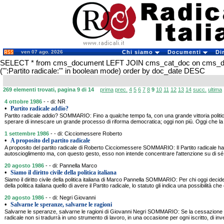
ven 07 ago. 2026
Chi siamo
Documenti
Di
SELECT * from cms_document LEFT JOIN cms_cat_doc on cms_
('":Partito radicale:"' in boolean mode) order by doc_date DESC
269 elementi trovati, pagina 9 di 14
prima
prec.
4
5
6
7
8
9
10
11
12
13
14
succ.
ultima
4 ottobre 1986
- - di: NR
•
Partito radicale addio?
Partito radicale addio? SOMMARIO: Fino a qualche tempo fa, con una grande vittoria politic
sperare di innescare un grande processo di riforma democratica; oggi non più. Oggi che la p
1 settembre 1986
- - di: Cicciomessere Roberto
•
A proposito del partito radicale
A proposito del partito radicale di Roberto Cicciomessere SOMMARIO: Il Partito radicale h
autoscioglimento ma, con questo gesto, esso non intende concentrare l'attenzione su di sé.
20 agosto 1986
- - di: Pannella Marco
•
Siamo il diritto civile della politica italiana
Siamo il diritto civile della politica italiana di Marco Pannella SOMMARIO: Per chi oggi decide 
della politica italiana quello di avere il Partito radicale, lo statuto gli indica una possibilità c
20 agosto 1986
- - di: Negri Giovanni
•
Salvarne le speranze, salvarne le ragioni
Salvarne le speranze, salvarne le ragioni di Giovanni Negri SOMMARIO: Se la cessazione del
radicale non si tradurrà in uno strumento di lavoro, in una occasione per ogni iscritto, di invest