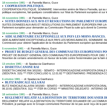
18 novembre 1981
- - di: Pannella Marco, Guce
•
COOPERATION POLITIQUE.
COOPERATION POLITIQUE. SOMMAIRE: Intervention amère de Marco Pannella, qui au cour
politique européenne, fait quelques considérations sur l'état du Parlement européen et sur l
16 novembre 1981
- - di: Pannella Marco, Guce
•
SUITES DONNEES AUX AVIS ET RESOLUTIONS DU PARLEMENT EUROPE
SUITES DONNEES AUX AVIS ET RESOLUTIONS DU PARLEMENT EUROPEEN PAR LA COMM
Parlement européen pour demander au Commissaire Pisani la suite qu'a donné la Commissi
16 novembre 1981
- - di: Pannella Marco, Guce
•
AIDE ALIMENTAIRE EXCEPTIONELLE AUX PAYS LES MOINS AVANCES.
AIDE ALIMENTAIRE EXCEPTIONELLE AUX PAYS LES MOINS AVANCES. SOMMAIRE: Marco Pa
Commission pour obtenir l'application de la résolution du Parlement européen qui demandai
5 novembre 1981
- - di: Pannella Marco, Guce
•
PROJET DE BUDGET GENERAL DES COMMUNAUTES EUROPEENNES POU
PROJET DE BUDGET GENERAL DES COMMUNAUTES EUROPEENNES POUR 1982. SOMMAIR
l'insertion de certains amendements en faveur de la lutte contre l'extermination par la fai
13 ottobre 1981
- - di: Spadaccia Gianfranco
•
DISDETTA CANONE RAI
DISDETTA CANONE RAI 3/01591 - SENATO - INTERROGAZIONE A RISPOSTA ORALE P
(SEDUTA N. 315) *** ITER CONCLUSO IL 12.01.82 *** DESTINATARIO: PRESIDENZA
6 ottobre 1981
- - di: Spadaccia Gianfranco
•
BLITZ RADICALE ALLA RAI
BLITZ RADICALE ALLA RAI 3/01583 - SENATO - INTERROGAZIONE A RISPOSTA ORAL
06.10.81 (SEDUTA N. 311) *** ITER IN CORSO *** MINISTRO DELEGATO : INTERNO 
18 settembre 1981
- - di: Pannella Marco, Guce
•
REGLEMENT RELATIF A LA DEFINITION DU TERRITOIRE DOUANIER 
REGLEMENT RELATIF A LA DEFINITION DU TERRITOIRE DOUANIER DE LA COMMUNAUTE' 
Président, je partage avec le Groupe communiste l'honneur de ne pas avoir reçu de la par