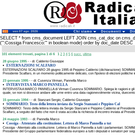
ven 07 ago. 2026
Chi siamo
Documenti
Di
SELECT * from cms_document LEFT JOIN cms_cat_doc on cms_
('":Cossiga Francesco:"' in boolean mode) order by doc_date DESC
101 elementi trovati, pagina 1 di 6
1
2
3
4
5
6
succ.
ultima
28 giugno 1995
- - di: Calderisi Giuseppe
•
ESTERNAZIONI SCALFARO
ESTERNAZIONI SCALFARO 28 giugno 1995 di Peppino Calderisi (dichiarazione) SOMMARIO. 
Presidente Scalfaro, in un momento politicamente delicato, con l'ipotesi di elezioni politiche in
23 gennaio 1995
- - di: Cusenza Virman, Pannella Marco
•
INTERVISTA A MARCO PANNELLA
INTERVISTA A MARCO PANNELLA di Virman Cusenza SOMMARIO. Spiega le ragioni e gli obie
quale, se non si dovesse andare alle urne entro una data ragionevolmente vicina, duecento
15 gennaio 1994
- - di: Stanzani Sergio, Calderisi Giuseppe
•
SOMMARIO: Testo della lettera inviata da Sergio Stanzani e Peppino Cal
SOMMARIO: Testo della lettera inviata da Sergio Stanzani e Peppino Calderisi al Presidente
Scalfaro, a seguito del fatto che non è stata accolta la richiesta di incontro inviata al Presi
24 maggio 1993
- - di: Pannella Marco
•
Cossiga - Attentato alla costituzione. Lettera di Marco Pannella a tut
Cossiga - Attentato alla costituzione. Lettera di Marco Pannella a tutti i parlamentari. SOMM
Presidente del Gruppo parlamentare federalista europeo a tutti i deputati e senatori per s