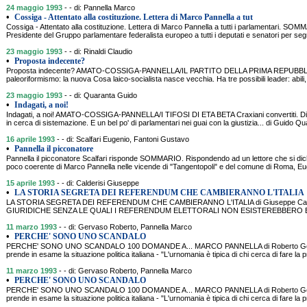
24 maggio 1993
- - di: Pannella Marco
•
Cossiga - Attentato alla costituzione. Lettera di Marco Pannella a tut
Cossiga - Attentato alla costituzione. Lettera di Marco Pannella a tutti i parlamentari. SOMM
Presidente del Gruppo parlamentare federalista europeo a tutti i deputati e senatori per s
23 maggio 1993
- - di: Rinaldi Claudio
•
Proposta indecente?
Proposta indecente? AMATO-COSSIGA-PANNELLA/IL PARTITO DELLA PRIMA REPUBBLICA 
paleoriformismo: la nuova Cosa laico-socialista nasce vecchia. Ha tre possibili leader: abili
23 maggio 1993
- - di: Quaranta Guido
•
Indagati, a noi!
Indagati, a noi! AMATO-COSSIGA-PANNELLA/I TIFOSI DI ETA BETA Craxiani convertiti. Dissi
in cerca di sistemazione. E un bel po' di parlamentari nei guai con la giustizia... di Gu
16 aprile 1993
- - di: Scalfari Eugenio, Fantoni Gustavo
•
Pannella il picconatore
Pannella il picconatore Scalfari risponde SOMMARIO. Rispondendo ad un lettore che si dic
poco coerente di Marco Pannella nelle vicende di "Tangentopoli" e del comune di Roma, Eu
15 aprile 1993
- - di: Calderisi Giuseppe
•
LA STORIA SEGRETA DEI REFERENDUM CHE CAMBIERANNO L'ITALIA
LA STORIA SEGRETA DEI REFERENDUM CHE CAMBIERANNO L'ITALIA di Giuseppe Ca
GIURIDICHE SENZA LE QUALI I REFERENDUM ELETTORALI NON ESISTEREBBERO 
11 marzo 1993
- - di: Gervaso Roberto, Pannella Marco
•
PERCHE' SONO UNO SCANDALO
PERCHE' SONO UNO SCANDALO 100 DOMANDE A... MARCO PANNELLA di Roberto Gervaso
prende in esame la situazione politica italiana - "L'urnomania è tipica di chi cerca di fare la p
11 marzo 1993
- - di: Gervaso Roberto, Pannella Marco
•
PERCHE' SONO UNO SCANDALO
PERCHE' SONO UNO SCANDALO 100 DOMANDE A... MARCO PANNELLA di Roberto Gervaso
prende in esame la situazione politica italiana - "L'urnomania è tipica di chi cerca di fare la p