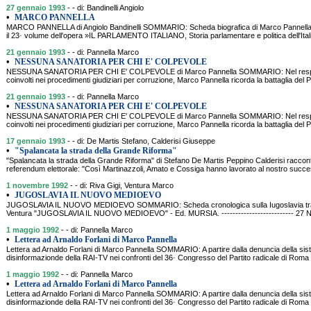
27 gennaio 1993
- - di: Bandinelli Angiolo
•
MARCO PANNELLA
MARCO PANNELLA di Angiolo Bandinelli SOMMARIO: Scheda biografica di Marco Pannella cu
il 23· volume dell'opera »IL PARLAMENTO ITALIANO, Storia parlamentare e politica dell'Ital
21 gennaio 1993
- - di: Pannella Marco
•
NESSUNA SANATORIA PER CHI E' COLPEVOLE
NESSUNA SANATORIA PER CHI E' COLPEVOLE di Marco Pannella SOMMARIO: Nel respingere
coinvolti nei procedimenti giudiziari per corruzione, Marco Pannella ricorda la battaglia del P
21 gennaio 1993
- - di: Pannella Marco
•
NESSUNA SANATORIA PER CHI E' COLPEVOLE
NESSUNA SANATORIA PER CHI E' COLPEVOLE di Marco Pannella SOMMARIO: Nel respingere
coinvolti nei procedimenti giudiziari per corruzione, Marco Pannella ricorda la battaglia del P
17 gennaio 1993
- - di: De Martis Stefano, Calderisi Giuseppe
•
"Spalancata la strada della Grande Riforma"
"Spalancata la strada della Grande Riforma" di Stefano De Martis Peppino Calderisi racconta
referendum elettorale: "Così Martinazzoli, Amato e Cossiga hanno lavorato al nostro s
1 novembre 1992
- - di: Riva Gigi, Ventura Marco
•
JUGOSLAVIA IL NUOVO MEDIOEVO
JUGOSLAVIA IL NUOVO MEDIOEVO SOMMARIO: Scheda cronologica sulla Iugoslavia tratta 
Ventura "JUGOSLAVIA IL NUOVO MEDIOEVO" - Ed. MURSIA. -------------------------- 27
1 maggio 1992
- - di: Pannella Marco
•
Lettera ad Arnaldo Forlani di Marco Pannella
Lettera ad Arnaldo Forlani di Marco Pannella SOMMARIO: A partire dalla denuncia della sis
disinformazionde della RAI-TV nei confronti del 36· Congresso del Partito radicale di Roma 
1 maggio 1992
- - di: Pannella Marco
•
Lettera ad Arnaldo Forlani di Marco Pannella
Lettera ad Arnaldo Forlani di Marco Pannella SOMMARIO: A partire dalla denuncia della sis
disinformazionde della RAI-TV nei confronti del 36· Congresso del Partito radicale di Roma 