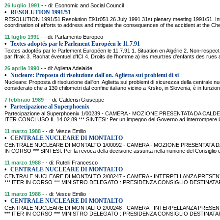
26 luglio 1991
- - di: Economic and Social Council
•
RESOLUTION 1991/51
RESOLUTION 1991/51 Resolution E91r051 26 July 1991 31st plenary meeting 1991/51. Int
coordination of efforts to address and mitigate the consequences of the accident at the Ch
11 luglio 1991
- - di: Parlamento Europeo
•
Textes adoptés par le Parlement Européen le 11.7.91
Textes adoptés par le Parlement Européen le 11.7.91 1. Situation en Algérie 2. Non-respec
par l'Irak 3. Rachat éventuel d'ICI 4. Droits de l'homme a) les meurtres d'enfants des rues 
26 aprile 1990
- - di: Aglietta Adelaide
•
Nucleare: Proposta di risoluzione dall'on. Aglietta sui problemi di si
Nucleare: Proposta di risoluzione dall'on. Aglietta sui problemi di sicurezza della centrale n
considerato che a 130 chilometri dal confine italiano vicino a Krsko, in Slovenia, è in funzi
7 febbraio 1989
- - di: Calderisi Giuseppe
•
Partecipazione al Superphoenix
Partecipazione al Superphoenix 1/00239 - CAMERA - MOZIONE PRESENTATA DA CALDERIS
ITER CONCLUSO IL 14.02.89 *** SINTESI: Per un impegno del Governo ad interrompere la p
11 marzo 1988
- - di: Vesce Emilio
•
CENTRALE NUCLEARE DI MONTALTO
CENTRALE NUCLEARE DI MONTALTO 1/00092 - CAMERA - MOZIONE PRESENTATA DA VES
IN CORSO *** SINTESI: Per la revoca della decisione assunta nella riunione del Consiglio d
11 marzo 1988
- - di: Rutelli Francesco
•
CENTRALE NUCLEARE DI MONTALTO
CENTRALE NUCLEARE DI MONTALTO 2/00247 - CAMERA - INTERPELLANZA PRESENTATA
*** ITER IN CORSO *** MINISTRO DELEGATO : PRESIDENZA CONSIGLIO DESTINATAR
11 marzo 1988
- - di: Vesce Emilio
•
CENTRALE NUCLEARE DI MONTALTO
CENTRALE NUCLEARE DI MONTALTO 2/00248 - CAMERA - INTERPELLANZA PRESENTATA
*** ITER IN CORSO *** MINISTRO DELEGATO : PRESIDENZA CONSIGLIO DESTINATAR