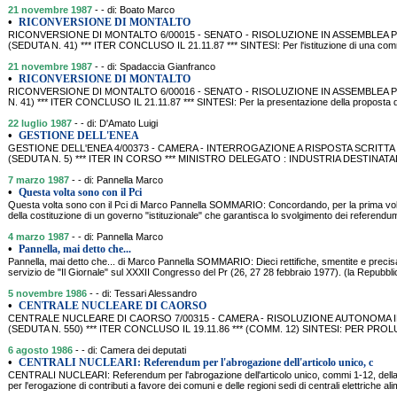
21 novembre 1987
- - di: Boato Marco
•
RICONVERSIONE DI MONTALTO
RICONVERSIONE DI MONTALTO 6/00015 - SENATO - RISOLUZIONE IN ASSEMBLEA P
(SEDUTA N. 41) *** ITER CONCLUSO IL 21.11.87 *** SINTESI: Per l'istituzione di una commi
21 novembre 1987
- - di: Spadaccia Gianfranco
•
RICONVERSIONE DI MONTALTO
RICONVERSIONE DI MONTALTO 6/00016 - SENATO - RISOLUZIONE IN ASSEMBLEA PR
N. 41) *** ITER CONCLUSO IL 21.11.87 *** SINTESI: Per la presentazione della proposta di
22 luglio 1987
- - di: D'Amato Luigi
•
GESTIONE DELL'ENEA
GESTIONE DELL'ENEA 4/00373 - CAMERA - INTERROGAZIONE A RISPOSTA SCRITTA P
(SEDUTA N. 5) *** ITER IN CORSO *** MINISTRO DELEGATO : INDUSTRIA DESTINATARIO
7 marzo 1987
- - di: Pannella Marco
•
Questa volta sono con il Pci
Questa volta sono con il Pci di Marco Pannella SOMMARIO: Concordando, per la prima volta,
della costituzione di un governo "istituzionale" che garantisca lo svolgimento dei referendum 
4 marzo 1987
- - di: Pannella Marco
•
Pannella, mai detto che...
Pannella, mai detto che... di Marco Pannella SOMMARIO: Dieci rettifiche, smentite e precisa
servizio de "Il Giornale" sul XXXII Congresso del Pr (26, 27 28 febbraio 1977). (la Repubbl
5 novembre 1986
- - di: Tessari Alessandro
•
CENTRALE NUCLEARE DI CAORSO
CENTRALE NUCLEARE DI CAORSO 7/00315 - CAMERA - RISOLUZIONE AUTONOMA IN 
(SEDUTA N. 550) *** ITER CONCLUSO IL 19.11.86 *** (COMM. 12) SINTESI: PER 
6 agosto 1986
- - di: Camera dei deputati
•
CENTRALI NUCLEARI: Referendum per l'abrogazione dell'articolo unico, c
CENTRALI NUCLEARI: Referendum per l'abrogazione dell'articolo unico, commi 1-12, della
per l'erogazione di contributi a favore dei comuni e delle regioni sedi di centrali elettriche a