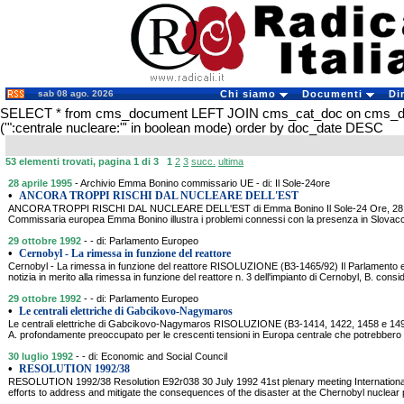
sab 08 ago. 2026
Chi siamo
Documenti
Di
SELECT * from cms_document LEFT JOIN cms_cat_doc on cms_
('":centrale nucleare:"' in boolean mode) order by doc_date DESC
53 elementi trovati, pagina 1 di 3
1
2
3
succ.
ultima
28 aprile 1995
- Archivio Emma Bonino commissario UE - di: Il Sole-24ore
•
ANCORA TROPPI RISCHI DAL NUCLEARE DELL'EST
ANCORA TROPPI RISCHI DAL NUCLEARE DELL'EST di Emma Bonino Il Sole-24 Ore, 28 
Commissaria europea Emma Bonino illustra i problemi connessi con la presenza in Slovacch
29 ottobre 1992
- - di: Parlamento Europeo
•
Cernobyl - La rimessa in funzione del reattore
Cernobyl - La rimessa in funzione del reattore RISOLUZIONE (B3-1465/92) Il Parlamento e
notizia in merito alla rimessa in funzione del reattore n. 3 dell'impianto di Cernobyl, B. consid
29 ottobre 1992
- - di: Parlamento Europeo
•
Le centrali elettriche di Gabcikovo-Nagymaros
Le centrali elettriche di Gabcikovo-Nagymaros RISOLUZIONE (B3-1414, 1422, 1458 e 1490
A. profondamente preoccupato per le crescenti tensioni in Europa centrale che potrebbero
30 luglio 1992
- - di: Economic and Social Council
•
RESOLUTION 1992/38
RESOLUTION 1992/38 Resolution E92r038 30 July 1992 41st plenary meeting International
efforts to address and mitigate the consequences of the disaster at the Chernobyl nuclea