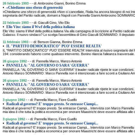
26 febbraio 1993
- - di: Ambrosino Gianni, Bonino Emma
•
»Chiediamo uno sforzo di generosità
»Chiediamo uno sforzo di generosità »Non ci cancellate, l'Italia ha ancora bisogno di noi I
segretaria del Partito radicale, domani a Napoli con Pannella Gianni Ambrosino SOMMARIO:
22 febbraio 1993
- - di: Giaculli Gino, Vito Elio
•
Elio Vito: siamo il Wwf della politica italiana
Elio Vito: siamo il Wwf della politica italiana Via alla campagna di iscrizione al Partito radica
Galasso. Il nuovo sindaco? Lo scelga l'assemblea di Gino Giaculli SOMMARIO: Il deputato 
11 febbraio 1993
- - di: Benson Gianna, Bonino Emma
•
IL "PARTITO DEMOCRATICO" PUO' ESSERE REALTA'
IL "PARTITO DEMOCRATICO" PUO' ESSERE REALTA' Intervista al nuovo segretario del Part
194: considerando l'aborto come qualsiasi intervento. Bonino rilancia l'alleanza trasversal
26 giugno 1992
- - di: Pannella Marco, Manzo Antonio
•
PANNELLA: "AL GOVERNO O SARA' GUERRA"
PANNELLA: "AL GOVERNO O SARA' GUERRA" Il leader radicale ripete le sue condizioni. E 
Antonio Manzo SOMMARIO: Marco Pannella non è intenzionato a fare sconti a Giuliano Amat
26 giugno 1992
- - di: Pannella Marco, Manzo Antonio
•
PANNELLA: "AL GOVERNO O SARA' GUERRA"
PANNELLA: "AL GOVERNO O SARA' GUERRA" Il leader radicale ripete le sue condizioni. E 
Antonio Manzo SOMMARIO: Marco Pannella non è intenzionato a fare sconti a Giuliano Amat
3 giugno 1992
- - di: Pannella Marco, Fiore Guelfo
•
Radicali al governo? E' troppo presto. Se entrasse Ciampi...
Radicali al governo? E' troppo presto. Se entrasse Ciampi... Intervista con Marco Pannel
mia idea è che tutta la politica economica per onorare Maastricht deve essere affidata alle
3 giugno 1992
- - di: Pannella Marco, Fiore Guelfo
•
Radicali al governo? E' troppo presto. Se entrasse Ciampi...
Radicali al governo? E' troppo presto. Se entrasse Ciampi... Intervista con Marco Pannel
mia idea è che tutta la politica economica per onorare Maastricht deve essere affidata alle