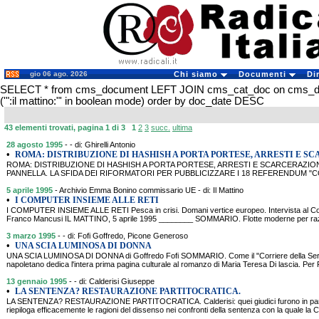
gio 06 ago. 2026
Chi siamo
Documenti
Di
SELECT * from cms_document LEFT JOIN cms_cat_doc on cms_
('":il mattino:"' in boolean mode) order by doc_date DESC
43 elementi trovati, pagina 1 di 3
1
2
3
succ.
ultima
28 agosto 1995
- - di: Ghirelli Antonio
•
ROMA: DISTRIBUZIONE DI HASHISH A PORTA PORTESE, ARRESTI E S
ROMA: DISTRIBUZIONE DI HASHISH A PORTA PORTESE, ARRESTI E SCARCERAZI
PANNELLA. LA SFIDA DEI RIFORMATORI PER PUBBLICIZZARE I 18 REFERENDUM "COME U
5 aprile 1995
- Archivio Emma Bonino commissario UE - di: Il Mattino
•
I COMPUTER INSIEME ALLE RETI
I COMPUTER INSIEME ALLE RETI Pesca in crisi. Domani vertice europeo. Intervista al 
Franco Mancusi IL MATTINO, 5 aprile 1995 ________ SOMMARIO. Flotte moderne per razion
3 marzo 1995
- - di: Fofi Goffredo, Picone Generoso
•
UNA SCIA LUMINOSA DI DONNA
UNA SCIA LUMINOSA DI DONNA di Goffredo Fofi SOMMARIO. Come il "Corriere della Sera" e
napoletano dedica l'intera prima pagina culturale al romanzo di Maria Teresa Di lascia. Per Fof
13 gennaio 1995
- - di: Calderisi Giuseppe
•
LA SENTENZA? RESTAURAZIONE PARTITOCRATICA.
LA SENTENZA? RESTAURAZIONE PARTITOCRATICA. Calderisi: quei giudici furono in par
riepiloga efficacemente le ragioni del dissenso nei confronti della sentenza con la quale la 