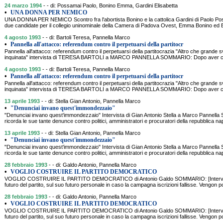
24 marzo 1994
- - di: Possamai Paolo, Bonino Emma, Gardini Elisabetta
•
UNA DONNA PER NEMICO
UNA DONNA PER NEMICO Scontro fra l'abortista Bonino e la cattolica Gardini di Paolo 
due candidate per il collegio uninominale della Camera di Padova Ovest, Emma Bonino ed E
4 agosto 1993
- - di: Bartoli Teresa, Pannella Marco
•
Pannella all'attacco: referendum contro il perpetuarsi della partitocr
Pannella all'attacco: referendum contro il perpetuarsi della partitocrazia "Altro che grande 
inquinata" intervista di TERESA BARTOLI a MARCO PANNELLA SOMMARIO: Dopo aver critica
4 agosto 1993
- - di: Bartoli Teresa, Pannella Marco
•
Pannella all'attacco: referendum contro il perpetuarsi della partitocr
Pannella all'attacco: referendum contro il perpetuarsi della partitocrazia "Altro che grande 
inquinata" intervista di TERESA BARTOLI a MARCO PANNELLA SOMMARIO: Dopo aver critica
13 aprile 1993
- - di: Stella Gian Antonio, Pannella Marco
•
"Denunciai invano quest'immondezzaio"
"Denunciai invano quest'immondezzaio" Intervista di Gian Antonio Stella a Marco Panne
ricorda le sue tante denunce contro politici, amministratori e procuratori della repubblica nap
13 aprile 1993
- - di: Stella Gian Antonio, Pannella Marco
•
"Denunciai invano quest'immondezzaio"
"Denunciai invano quest'immondezzaio" Intervista di Gian Antonio Stella a Marco Panne
ricorda le sue tante denunce contro politici, amministratori e procuratori della repubblica nap
28 febbraio 1993
- - di: Galdo Antonio, Pannella Marco
•
VOGLIO COSTRUIRE IL PARTITO DEMOCRATICO
VOGLIO COSTRUIRE IL PARTITO DEMOCRATICO di Antonio Galdo SOMMARIO: [Intervista
futuro del partito, sul suo futuro personale in caso la campagna iscrizioni fallisse. Vengon poi
28 febbraio 1993
- - di: Galdo Antonio, Pannella Marco
•
VOGLIO COSTRUIRE IL PARTITO DEMOCRATICO
VOGLIO COSTRUIRE IL PARTITO DEMOCRATICO di Antonio Galdo SOMMARIO: [Intervista
futuro del partito, sul suo futuro personale in caso la campagna iscrizioni fallisse. Vengon poi