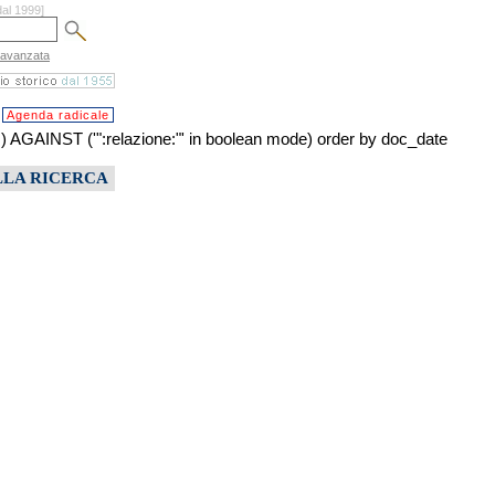
dal 1999]
 avanzata
Agenda radicale
NST ('":relazione:"' in boolean mode) order by doc_date
LLA RICERCA