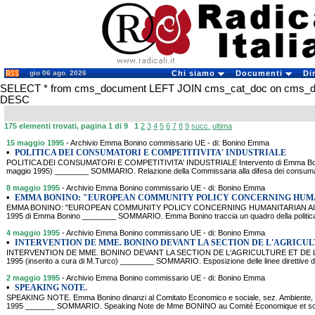
gio 06 ago. 2026
Chi siamo
Documenti
Di
SELECT * from cms_document LEFT JOIN cms_cat_doc on cms_docu
DESC
175 elementi trovati, pagina 1 di 9
1
2
3
4
5
6
7
8
9
succ.
ultima
15 maggio 1995
- Archivio Emma Bonino commissario UE - di: Bonino Emma
•
POLITICA DEI CONSUMATORI E COMPETITIVITA' INDUSTRIALE
POLITICA DEI CONSUMATORI E COMPETITIVITA' INDUSTRIALE Intervento di Emma Boni
maggio 1995) ________ SOMMARIO. Relazione della Commissaria alla difesa dei consuma
8 maggio 1995
- Archivio Emma Bonino commissario UE - di: Bonino Emma
•
EMMA BONINO: "EUROPEAN COMMUNITY POLICY CONCERNING HUMA
EMMA BONINO: "EUROPEAN COMMUNITY POLICY CONCERNING HUMANITARIAN AID"
1995 di Emma Bonino ________ SOMMARIO. Emma Bonino traccia un quadro della politica de
4 maggio 1995
- Archivio Emma Bonino commissario UE - di: Bonino Emma
•
INTERVENTION DE MME. BONINO DEVANT LA SECTION DE L'AGRICUL
INTERVENTION DE MME. BONINO DEVANT LA SECTION DE L'AGRICULTURE ET DE 
1995 (inserito a cura di M.Turco) ________ SOMMARIO. Esposizione delle linee direttive d
2 maggio 1995
- Archivio Emma Bonino commissario UE - di: Bonino Emma
•
SPEAKING NOTE.
SPEAKING NOTE. Emma Bonino dinanzi al Comitato Economico e sociale, sez. Ambiente, po
1995 _______ SOMMARIO. Speaking Note de Mme BONINO au Comité Economique et social