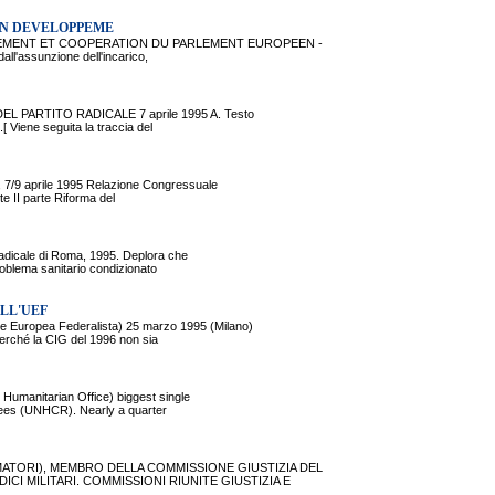
ON DEVELOPPEME
PEMENT ET COOPERATION DU PARLEMENT EUROPEEN -
l'assunzione dell'incarico,
ARTITO RADICALE 7 aprile 1995 A. Testo
 Viene seguita la traccia del
/9 aprile 1995 Relazione Congressuale
te II parte Riforma del
adicale di Roma, 1995. Deplora che
roblema sanitario condizionato
LL'UEF
opea Federalista) 25 marzo 1995 (Milano)
rché la CIG del 1996 non sia
anitarian Office) biggest single
ugees (UNHCR). Nearly a quarter
MATORI), MEMBRO DELLA COMMISSIONE GIUSTIZIA DEL
CI MILITARI. COMMISSIONI RIUNITE GIUSTIZIA E