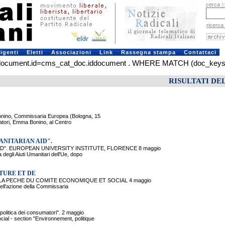
cerca
[
ricerca
rigenti
Eletti
Associazioni
Link
Rassegna stampa
Contattaci
ment.id=cms_cat_doc.iddocument . WHERE MATCH (doc_keys) AGAI
RISULTATI DE
no, Commissaria Europea (Bologna, 15
tori, Emma Bonino, al Centro
NITARIAN AID".
. EUROPEAN UNIVERSITY INSTITUTE, FLORENCE 8 maggio
gli Aiuti Umanitari dell'Ue, dopo
TURE ET DE
LA PECHE DU COMITE ECONOMIQUE ET SOCIAL 4 maggio
ell'azione della Commissaria
litica dei consumatori". 2 maggio
 - section "Environnement, politique