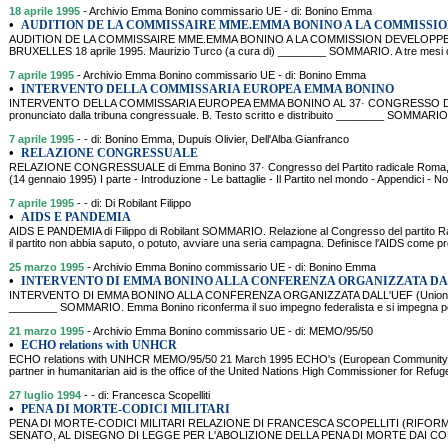
18 aprile 1995
- Archivio Emma Bonino commissario UE - di: Bonino Emma
•
AUDITION DE LA COMMISSAIRE MME.EMMA BONINO A LA COMMISSI
AUDITION DE LA COMMISSAIRE MME.EMMA BONINO A LA COMMISSION DEVELOP
BRUXELLES 18 aprile 1995. Maurizio Turco (a cura di) ________ SOMMARIO. A tre mesi dal
7 aprile 1995
- Archivio Emma Bonino commissario UE - di: Bonino Emma
•
INTERVENTO DELLA COMMISSARIA EUROPEA EMMA BONINO
INTERVENTO DELLA COMMISSARIA EUROPEA EMMA BONINO AL 37· CONGRESSO DEL P
pronunciato dalla tribuna congressuale. B. Testo scritto e distribuito ________ SOMMARIO.[
7 aprile 1995
- - di: Bonino Emma, Dupuis Olivier, Dell'Alba Gianfranco
•
RELAZIONE CONGRESSUALE
RELAZIONE CONGRESSUALE di Emma Bonino 37· Congresso del Partito radicale Roma, 7
(14 gennaio 1995) I parte - Introduzione - Le battaglie - Il Partito nel mondo - Appendici - No
7 aprile 1995
- - di: Di Robilant Filippo
•
AIDS E PANDEMIA
AIDS E PANDEMIA di Filippo di Robilant SOMMARIO. Relazione al Congresso del partito R
il partito non abbia saputo, o potuto, avviare una seria campagna. Definisce l'AIDS come p
25 marzo 1995
- Archivio Emma Bonino commissario UE - di: Bonino Emma
•
INTERVENTO DI EMMA BONINO ALLA CONFERENZA ORGANIZZATA DA
INTERVENTO DI EMMA BONINO ALLA CONFERENZA ORGANIZZATA DALL'UEF (Unione Eur
________ SOMMARIO. Emma Bonino riconferma il suo impegno federalista e si impegna pe
21 marzo 1995
- Archivio Emma Bonino commissario UE - di: MEMO/95/50
•
ECHO relations with UNHCR
ECHO relations with UNHCR MEMO/95/50 21 March 1995 ECHO's (European Community Hum
partner in humanitarian aid is the office of the United Nations High Commissioner for Ref
27 luglio 1994
- - di: Francesca Scopelliti
•
PENA DI MORTE-CODICI MILITARI
PENA DI MORTE-CODICI MILITARI RELAZIONE DI FRANCESCA SCOPELLITI (RIFOR
SENATO, AL DISEGNO DI LEGGE PER L'ABOLIZIONE DELLA PENA DI MORTE DAI CODI