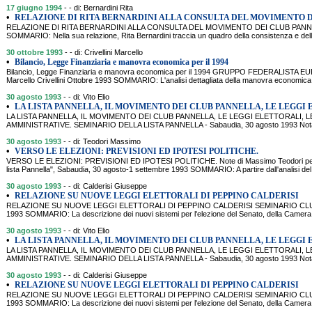
17 giugno 1994
- - di: Bernardini Rita
•
RELAZIONE DI RITA BERNARDINI ALLA CONSULTA DEL MOVIMENTO D
RELAZIONE DI RITA BERNARDINI ALLA CONSULTA DEL MOVIMENTO DEI CLUB PANNE
SOMMARIO: Nella sua relazione, Rita Bernardini traccia un quadro della consistenza e dell
30 ottobre 1993
- - di: Crivellini Marcello
•
Bilancio, Legge Finanziaria e manovra economica per il 1994
Bilancio, Legge Finanziaria e manovra economica per il 1994 GRUPPO FEDERALISTA 
Marcello Crivellini Ottobre 1993 SOMMARIO: L'analisi dettagliata della manovra economica 
30 agosto 1993
- - di: Vito Elio
•
LA LISTA PANNELLA, IL MOVIMENTO DEI CLUB PANNELLA, LE LEGGI
LA LISTA PANNELLA, IL MOVIMENTO DEI CLUB PANNELLA, LE LEGGI ELETTORALI, L
AMMINISTRATIVE. SEMINARIO DELLA LISTA PANNELLA - Sabaudia, 30 agosto 1993 Nota a
30 agosto 1993
- - di: Teodori Massimo
•
VERSO LE ELEZIONI: PREVISIONI ED IPOTESI POLITICHE.
VERSO LE ELEZIONI: PREVISIONI ED IPOTESI POLITICHE. Note di Massimo Teodori per il
lista Pannella", Sabaudia, 30 agosto-1 settembre 1993 SOMMARIO: A partire dall'analisi del
30 agosto 1993
- - di: Calderisi Giuseppe
•
RELAZIONE SU NUOVE LEGGI ELETTORALI DI PEPPINO CALDERISI
RELAZIONE SU NUOVE LEGGI ELETTORALI DI PEPPINO CALDERISI SEMINARIO CLU
1993 SOMMARIO: La descrizione dei nuovi sistemi per l'elezione del Senato, della Camera, 
30 agosto 1993
- - di: Vito Elio
•
LA LISTA PANNELLA, IL MOVIMENTO DEI CLUB PANNELLA, LE LEGGI
LA LISTA PANNELLA, IL MOVIMENTO DEI CLUB PANNELLA, LE LEGGI ELETTORALI, L
AMMINISTRATIVE. SEMINARIO DELLA LISTA PANNELLA - Sabaudia, 30 agosto 1993 Nota a
30 agosto 1993
- - di: Calderisi Giuseppe
•
RELAZIONE SU NUOVE LEGGI ELETTORALI DI PEPPINO CALDERISI
RELAZIONE SU NUOVE LEGGI ELETTORALI DI PEPPINO CALDERISI SEMINARIO CLU
1993 SOMMARIO: La descrizione dei nuovi sistemi per l'elezione del Senato, della Camera, 